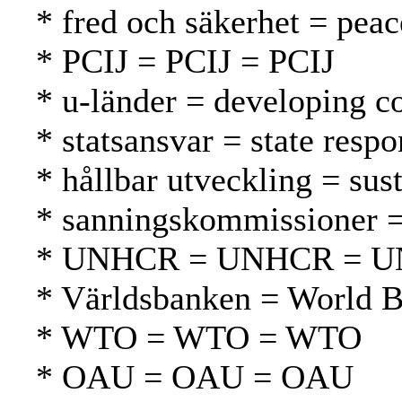
* fred och säkerhet = peac
* PCIJ = PCIJ = PCIJ
* u-länder = developing c
* statsansvar = state respo
* hållbar utveckling = su
* sanningskommissioner =
* UNHCR = UNHCR = 
* Världsbanken = World 
* WTO = WTO = WTO
* OAU = OAU = OAU