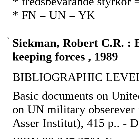
* fredsbevarande styrkor 
* FN = UN = YK
7.
Siekman, Robert C.R. : 
keeping forces , 1989
BIBLIOGRAPHIC LEVEL
Basic documents on United
on UN military obserever m
Asser Institut), 415 p.. - 