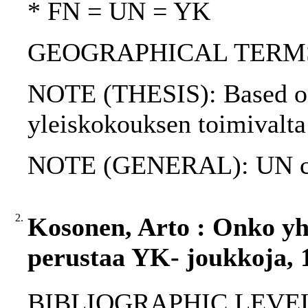
* FN = UN = YK
GEOGRAPHICAL TERMS: 
NOTE (THESIS): Based on 
yleiskokouksen toimivalta
NOTE (GENERAL): UN ch
2.
Kosonen, Arto : Onko yh
perustaa YK- joukkoja, 
BIBLIOGRAPHIC LEVEL: 