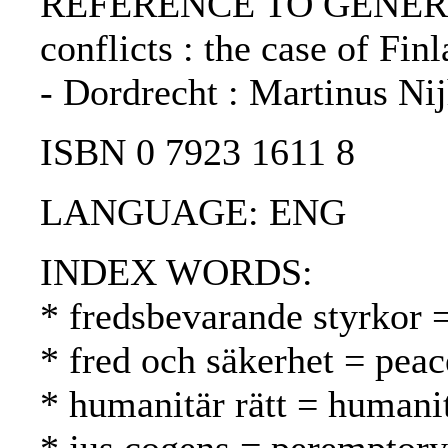
REFERENCE TO GENERIC U
conflicts : the case of Fin
- Dordrecht : Martinus Nij
ISBN 0 7923 1611 8
LANGUAGE: ENG
INDEX WORDS:
* fredsbevarande styrkor 
* fred och säkerhet = peac
* humanitär rätt = humani