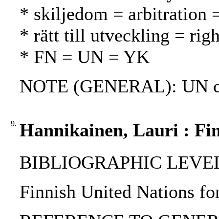
* skiljedom = arbitration =
* rätt till utveckling = r
* FN = UN = YK
NOTE (GENERAL): UN ch
9.
Hannikainen, Lauri : Fin
BIBLIOGRAPHIC LEVEL: 
Finnish United Nations fo