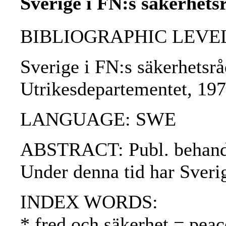
Sverige i FN:s säkerhets
BIBLIOGRAPHIC LEVEL
Sverige i FN:s säkerhetsrå
Utrikesdepartementet, 19
LANGUAGE: SWE
ABSTRACT: Publ. behandlar
Under denna tid har Sveri
INDEX WORDS:
* fred och säkerhet = peac