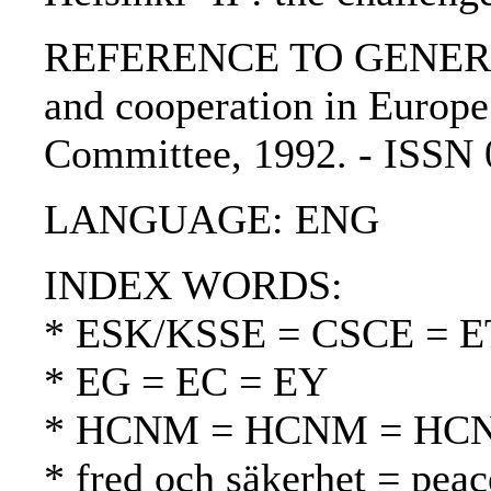
REFERENCE TO GENERIC UN
and cooperation in Europe 
Committee, 1992. - ISSN
LANGUAGE: ENG
INDEX WORDS:
* ESK/KSSE = CSCE = 
* EG = EC = EY
* HCNM = HCNM = HC
* fred och säkerhet = peac