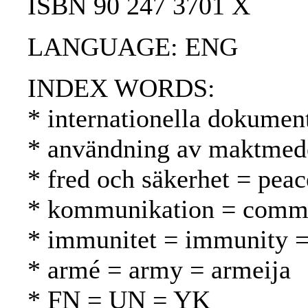
ISBN 90 247 3701 X
LANGUAGE: ENG
INDEX WORDS:
* internationella dokument
* användning av maktmede
* fred och säkerhet = peac
* kommunikation = commun
* immunitet = immunity 
* armé = army = armeija
* FN = UN = YK