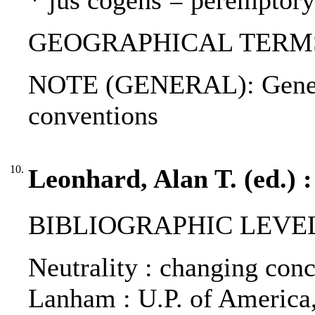
* jus cogens = peremptory
GEOGRAPHICAL TERMS: 
NOTE (GENERAL): Geneva 
conventions
10.
Leonhard, Alan T. (ed.) :
BIBLIOGRAPHIC LEVEL
Neutrality : changing conce
Lanham : U.P. of America