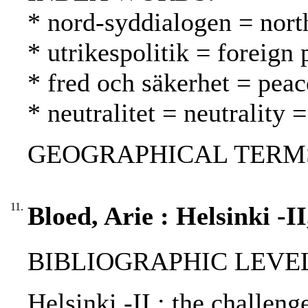
* nord-syddialogen = nort
* utrikespolitik = foreign 
* fred och säkerhet = peac
* neutralitet = neutrality
GEOGRAPHICAL TERMS: USA
11.
Bloed, Arie : Helsinki -II
BIBLIOGRAPHIC LEVEL: p
Helsinki -II : the challeng