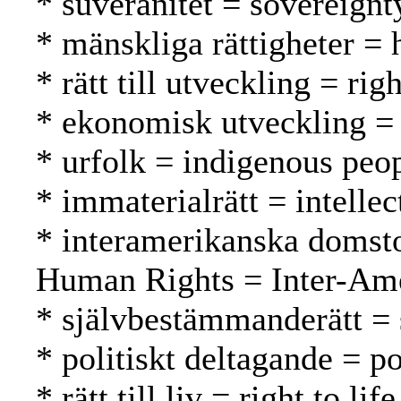
* suveränitet = sovereignt
* mänskliga rättigheter =
* rätt till utveckling = r
* ekonomisk utveckling =
* urfolk = indigenous peo
* immaterialrätt = intelle
* interamerikanska domsto
Human Rights = Inter-Ame
* självbestämmanderätt = 
* politiskt deltagande = po
* rätt till liv = right to l