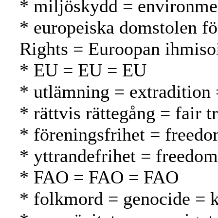
* miljöskydd = environmen
* europeiska domstolen fö
Rights = Euroopan ihmiso
* EU = EU = EU
* utlämning = extradition
* rättvis rättegång = fair
* föreningsfrihet = freed
* yttrandefrihet = freedo
* FAO = FAO = FAO
* folkmord = genocide =