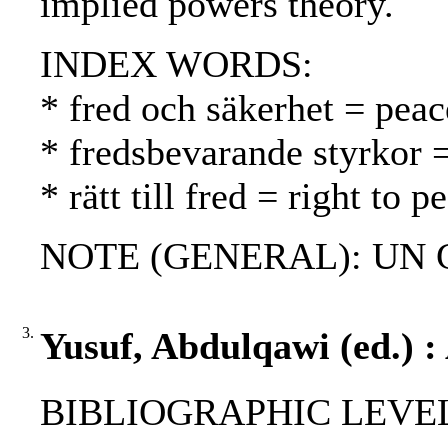
implied powers theory.
INDEX WORDS:
* fred och säkerhet = peac
* fredsbevarande styrkor 
* rätt till fred = right to
NOTE (GENERAL): UN C
3.
Yusuf, Abdulqawi (ed.) :
BIBLIOGRAPHIC LEVEL