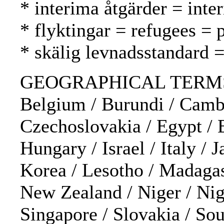
* interima åtgärder = inte
* flyktingar = refugees = 
* skälig levnadsstandard = 
GEOGRAPHICAL TERMS: Alge
Belgium / Burundi / Cambo
Czechoslovakia / Egypt / 
Hungary / Israel / Italy / 
Korea / Lesotho / Madagas
New Zealand / Niger / Nige
Singapore / Slovakia / Sou