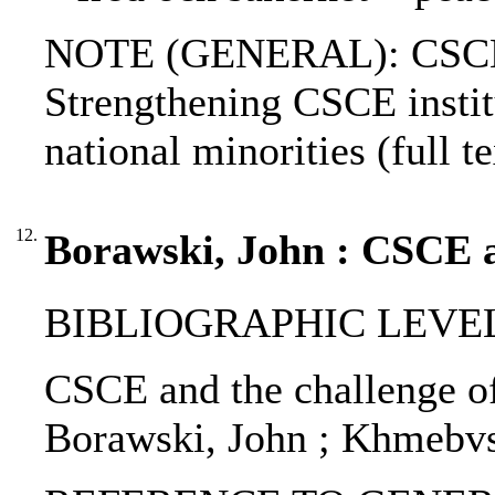
NOTE (GENERAL): CSCE do
Strengthening CSCE instit
national minorities (full te
12.
Borawski, John : CSCE a
BIBLIOGRAPHIC LEVEL: p
CSCE and the challenge o
Borawski, John ; Khmebv