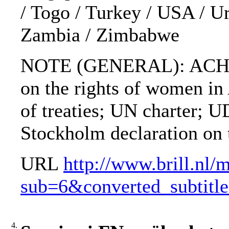
/ Togo / Turkey / USA / Ur
Zambia / Zimbabwe
NOTE (GENERAL): ACHPR; A
on the rights of women i
of treaties; UN charter; U
Stockholm declaration on
URL
http://www.brill.nl/
sub=6&converted_subtit
4.