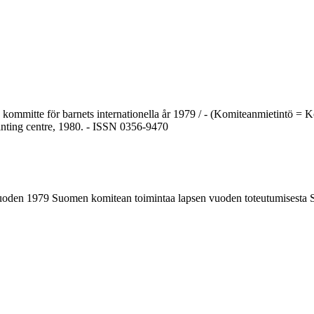
mmitte för barnets internationella år 1979 / - (Komiteanmietintö = Kom
rinting centre, 1980. - ISSN 0356-9470
oden 1979 Suomen komitean toimintaa lapsen vuoden toteutumisesta Su