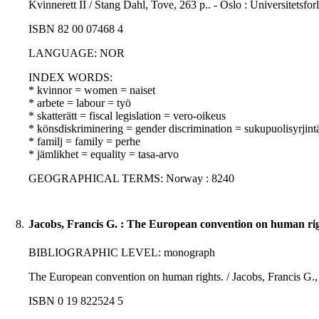
Kvinnerett II / Stang Dahl, Tove, 263 p.. - Oslo : Universitetsfor
ISBN 82 00 07468 4
LANGUAGE: NOR
INDEX WORDS:
* kvinnor = women = naiset
* arbete = labour = työ
* skatterätt = fiscal legislation = vero-oikeus
* könsdiskriminering = gender discrimination = sukupuolisyrjint
* familj = family = perhe
* jämlikhet = equality = tasa-arvo
GEOGRAPHICAL TERMS: Norway : 8240
8.
Jacobs, Francis G. : The European convention on human rig
BIBLIOGRAPHIC LEVEL: monograph
The European convention on human rights. / Jacobs, Francis G., 
ISBN 0 19 822524 5