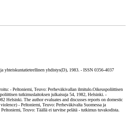
yhteiskuntatieteellinen yhdistys(D), 1983. - ISSN 0356-4037
itu: - Peltoniemi, Teuvo: Perheväkivallan ilmitulo.Oikeuspoliittisen
oliittisen tutkimuslaitoksen julkaisuja 54, 1982, Helsinki. -
 1982 Helsinki. The author evaluates and discusses reports on domestic
 violence) - Peltoniemi, Teuvo: Perheväkivalta Suomessa ja
Peltoniemi, Teuvo: Täällä ei tarvitse pelätä - tutkimus tuvakodista.