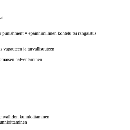
at
r punishment = epäinhimillinen kohtelu tai rangaistus
eus vapauteen ja turvallisuuteen
anomaisen halventaminen
s
jeenvaihdon kunnioittaminen
 kunnioittaminen