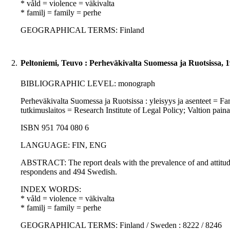
* våld = violence = väkivalta
* familj = family = perhe
GEOGRAPHICAL TERMS: Finland
2.
Peltoniemi, Teuvo : Perheväkivalta Suomessa ja Ruotsissa, 
BIBLIOGRAPHIC LEVEL: monograph
Perheväkivalta Suomessa ja Ruotsissa : yleisyys ja asenteet = Fam
tutkimuslaitos = Research Institute of Legal Policy; Valtion pai
ISBN 951 704 080 6
LANGUAGE: FIN, ENG
ABSTRACT: The report deals with the prevalence of and attitud
respondens and 494 Swedish.
INDEX WORDS:
* våld = violence = väkivalta
* familj = family = perhe
GEOGRAPHICAL TERMS: Finland / Sweden : 8222 / 8246