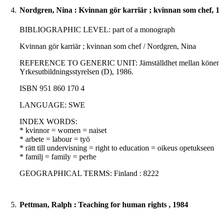
4.
Nordgren, Nina : Kvinnan gör karriär ; kvinnan som chef, 
BIBLIOGRAPHIC LEVEL: part of a monograph
Kvinnan gör karriär ; kvinnan som chef / Nordgren, Nina
REFERENCE TO GENERIC UNIT: Jämställdhet mellan könen i utbild
Yrkesutbildningsstyrelsen (D), 1986.
ISBN 951 860 170 4
LANGUAGE: SWE
INDEX WORDS:
* kvinnor = women = naiset
* arbete = labour = työ
* rätt till undervisning = right to education = oikeus opetukseen
* familj = family = perhe
GEOGRAPHICAL TERMS: Finland : 8222
5.
Pettman, Ralph : Teaching for human rights , 1984