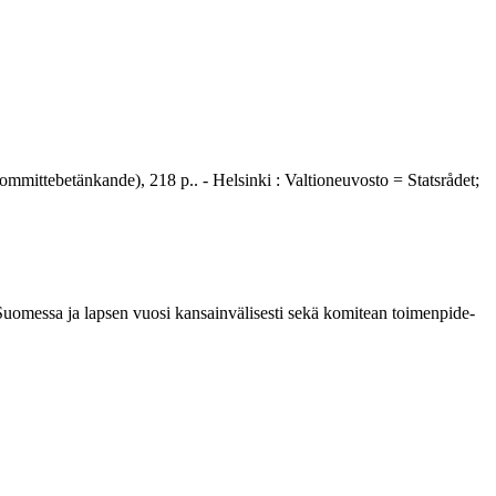
mittebetänkande), 218 p.. - Helsinki : Valtioneuvosto = Statsrådet;
omessa ja lapsen vuosi kansainvälisesti sekä komitean toimenpide-