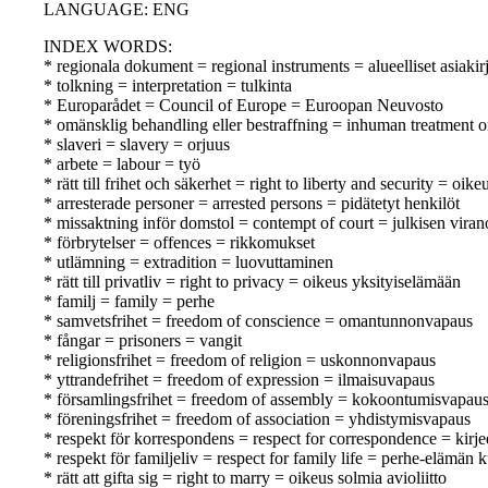
LANGUAGE: ENG
INDEX WORDS:
* regionala dokument = regional instruments = alueelliset asiakirj
* tolkning = interpretation = tulkinta
* Europarådet = Council of Europe = Euroopan Neuvosto
* omänsklig behandling eller bestraffning = inhuman treatment o
* slaveri = slavery = orjuus
* arbete = labour = työ
* rätt till frihet och säkerhet = right to liberty and security = oik
* arresterade personer = arrested persons = pidätetyt henkilöt
* missaktning inför domstol = contempt of court = julkisen vir
* förbrytelser = offences = rikkomukset
* utlämning = extradition = luovuttaminen
* rätt till privatliv = right to privacy = oikeus yksityiselämään
* familj = family = perhe
* samvetsfrihet = freedom of conscience = omantunnonvapaus
* fångar = prisoners = vangit
* religionsfrihet = freedom of religion = uskonnonvapaus
* yttrandefrihet = freedom of expression = ilmaisuvapaus
* församlingsfrihet = freedom of assembly = kokoontumisvapau
* föreningsfrihet = freedom of association = yhdistymisvapaus
* respekt för korrespondens = respect for correspondence = kir
* respekt för familjeliv = respect for family life = perhe-elämän
* rätt att gifta sig = right to marry = oikeus solmia avioliitto