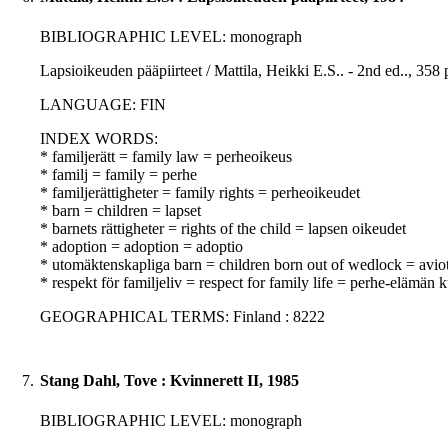
BIBLIOGRAPHIC LEVEL: monograph
Lapsioikeuden pääpiirteet / Mattila, Heikki E.S.. - 2nd ed.., 358 p
LANGUAGE: FIN
INDEX WORDS:
* familjerätt = family law = perheoikeus
* familj = family = perhe
* familjerättigheter = family rights = perheoikeudet
* barn = children = lapset
* barnets rättigheter = rights of the child = lapsen oikeudet
* adoption = adoption = adoptio
* utomäktenskapliga barn = children born out of wedlock = aviot
* respekt för familjeliv = respect for family life = perhe-elämän
GEOGRAPHICAL TERMS: Finland : 8222
7.
Stang Dahl, Tove : Kvinnerett II, 1985
BIBLIOGRAPHIC LEVEL: monograph