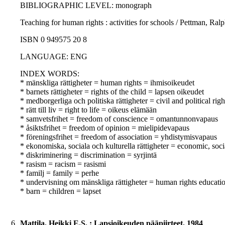
BIBLIOGRAPHIC LEVEL: monograph
Teaching for human rights : activities for schools / Pettman, R
ISBN 0 949575 20 8
LANGUAGE: ENG
INDEX WORDS:
* mänskliga rättigheter = human rights = ihmisoikeudet
* barnets rättigheter = rights of the child = lapsen oikeudet
* medborgerliga och politiska rättigheter = civil and political righ
* rätt till liv = right to life = oikeus elämään
* samvetsfrihet = freedom of conscience = omantunnonvapaus
* åsiktsfrihet = freedom of opinion = mielipidevapaus
* föreningsfrihet = freedom of association = yhdistymisvapaus
* ekonomiska, sociala och kulturella rättigheter = economic, soci
* diskriminering = discrimination = syrjintä
* rasism = racism = rasismi
* familj = family = perhe
* undervisning om mänskliga rättigheter = human rights educati
* barn = children = lapset
6.
Mattila, Heikki E.S. : Lapsioikeuden pääpiirteet, 1984