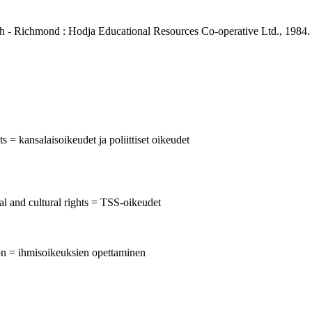
alph - Richmond : Hodja Educational Resources Co-operative Ltd., 1984.
ts = kansalaisoikeudet ja poliittiset oikeudet
al and cultural rights = TSS-oikeudet
on = ihmisoikeuksien opettaminen