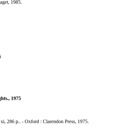
laget, 1985.
ä
hts., 1975
xi, 286 p.. - Oxford : Clarendon Press, 1975.