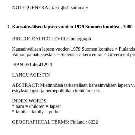
NOTE (GENERAL): English summary
3.
Kansainvälisen lapsen vuoden 1979 Suomen komitea , 1980
BIBLIOGRAPHIC LEVEL: monograph
Kansainvälisen lapsen vuoden 1979 Suomen komitea = Finlands ko
Valtion painatuskeskus = Statens tryckericentral = Goverment p
ISBN 951 46 4129 9
LANGUAGE: FIN
ABSTRACT: Mietinnössä tarkastellaan kansainvälisen lapsen vu
esityksiä lapsi- ja perhepolitiikan kehittämisestä.
INDEX WORDS:
* barn = children = lapset
* familj = family = perhe
GEOGRAPHICAL TERMS: Finland : 8222