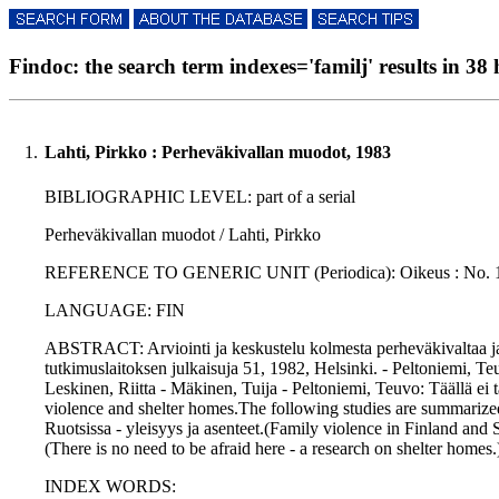
Findoc: the search term indexes='familj' results in 38 
1.
Lahti, Pirkko : Perheväkivallan muodot, 1983
BIBLIOGRAPHIC LEVEL: part of a serial
Perheväkivallan muodot / Lahti, Pirkko
REFERENCE TO GENERIC UNIT (Periodica): Oikeus : No. 12., p. 
LANGUAGE: FIN
ABSTRACT: Arviointi ja keskustelu kolmesta perheväkivaltaa ja tu
tutkimuslaitoksen julkaisuja 51, 1982, Helsinki. - Peltoniemi, Te
Leskinen, Riitta - Mäkinen, Tuija - Peltoniemi, Teuvo: Täällä ei 
violence and shelter homes.The following studies are summarized
Ruotsissa - yleisyys ja asenteet.(Family violence in Finland and S
(There is no need to be afraid here - a research on shelter homes.
INDEX WORDS: