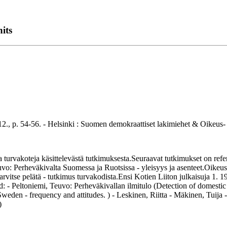
hits
54-56. - Helsinki : Suomen demokraattiset lakimiehet & Oikeus- ja 
rvakoteja käsittelevästä tutkimuksesta.Seuraavat tutkimukset on refero
uvo: Perheväkivalta Suomessa ja Ruotsissa - yleisyys ja asenteet.Oikeusp
tarvitse pelätä - tutkimus turvakodista.Ensi Kotien Liiton julkaisuja 1.
: - Peltoniemi, Teuvo: Perheväkivallan ilmitulo (Detection of domestic
weden - frequency and attitudes. ) - Leskinen, Riitta - Mäkinen, Tuija - 
)