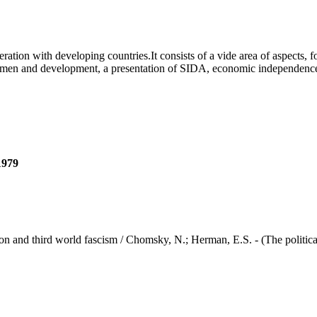
tion with developing countries.It consists of a vide area of aspects, 
 women and development, a presentation of SIDA, economic independence
1979
ird world fascism / Chomsky, N.; Herman, E.S. - (The political e