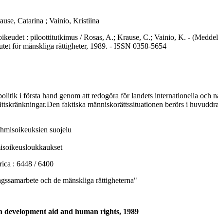
ause, Catarina ; Vainio, Kristiina
 : piloottitutkimus / Rosas, A.; Krause, C.; Vainio, K. - (Meddela
utet för mänskliga rättigheter, 1989. - ISSN 0358-5654
tik i första hand genom att redogöra för landets internationella och n
ättskränkningar.Den faktiska människorättssituationen berörs i huvuddr
 ihmisoikeuksien suojelu
hmisoikeusloukkaukset
a : 6448 / 6400
ssamarbete och de mänskliga rättigheterna"
en development aid and human rights, 1989