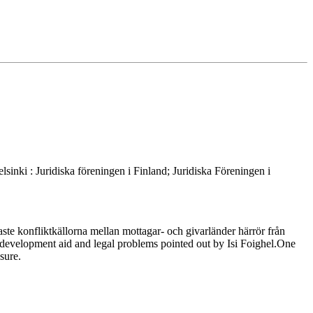
ki : Juridiska föreningen i Finland; Juridiska Föreningen i
te konfliktkällorna mellan mottagar- och givarländer härrör från
n development aid and legal problems pointed out by Isi Foighel.One
sure.