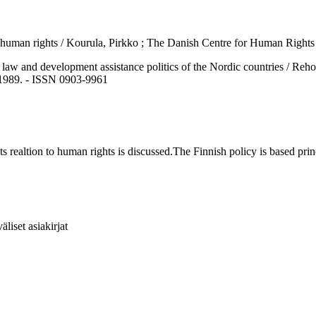
 human rights / Kourula, Pirkko ; The Danish Centre for Human Rights
evelopment assistance politics of the Nordic countries / Rehof, L. 
, 1989. - ISSN 0903-9961
 realtion to human rights is discussed.The Finnish policy is based pr
liset asiakirjat