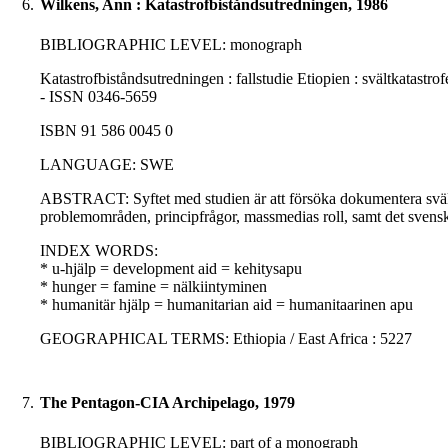
6.
Wilkens, Ann : Katastrofbiståndsutredningen, 1986
BIBLIOGRAPHIC LEVEL: monograph
Katastrofbiståndsutredningen : fallstudie Etiopien : svältkatast
- ISSN 0346-5659
ISBN 91 586 0045 0
LANGUAGE: SWE
ABSTRACT: Syftet med studien är att försöka dokumentera svälten
problemområden, principfrågor, massmedias roll, samt det svenska
INDEX WORDS:
* u-hjälp = development aid = kehitysapu
* hunger = famine = nälkiintyminen
* humanitär hjälp = humanitarian aid = humanitaarinen apu
GEOGRAPHICAL TERMS: Ethiopia / East Africa : 5227
7.
The Pentagon-CIA Archipelago, 1979
BIBLIOGRAPHIC LEVEL: part of a monograph