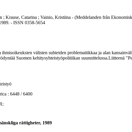
lan ; Krause, Catarina ; Vainio, Kristiina - (Meddelanden från Ekonomis
, 1989. - ISSN 0358-5654
isoikeuksien välisten suhteiden problematiikkaa ja alan kansainvälistä 
n hyödyntää Suomen kehitysyhteistyöpolitiikan suunnittelussa.Liitteenä "P
eistyö
a : 6448 / 6400
R;
änskliga rättigheter, 1989