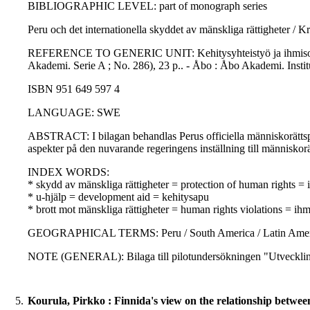
BIBLIOGRAPHIC LEVEL: part of monograph series
Peru och det internationella skyddet av mänskliga rättigheter / Kr
REFERENCE TO GENERIC UNIT: Kehitysyhteistyö ja ihmisoikeudet
Akademi. Serie A ; No. 286), 23 p.. - Åbo : Åbo Akademi. Instit
ISBN 951 649 597 4
LANGUAGE: SWE
ABSTRACT: I bilagan behandlas Perus officiella människorättspoli
aspekter på den nuvarande regeringens inställning till människor
INDEX WORDS:
* skydd av mänskliga rättigheter = protection of human rights =
* u-hjälp = development aid = kehitysapu
* brott mot mänskliga rättigheter = human rights violations = i
GEOGRAPHICAL TERMS: Peru / South America / Latin Americ
NOTE (GENERAL): Bilaga till pilotundersökningen "Utveckling
5.
Kourula, Pirkko : Finnida's view on the relationship betwe