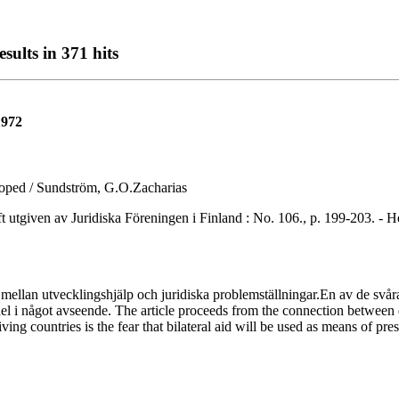
sults in 371 hits
1972
loped / Sundström, G.O.Zacharias
n av Juridiska Föreningen i Finland : No. 106., p. 199-203. - Helsin
lan utvecklingshjälp och juridiska problemställningar.En av de svåras
edel i något avseende. The article proceeds from the connection betwee
ving countries is the fear that bilateral aid will be used as means of pres