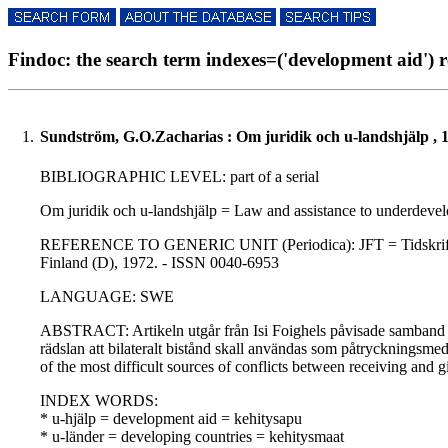
Findoc: the search term indexes=('development aid') re
1.
Sundström, G.O.Zacharias : Om juridik och u-landshjälp , 
BIBLIOGRAPHIC LEVEL: part of a serial
Om juridik och u-landshjälp = Law and assistance to underdeve
REFERENCE TO GENERIC UNIT (Periodica): JFT = Tidskrift utgive
Finland (D), 1972. - ISSN 0040-6953
LANGUAGE: SWE
ABSTRACT: Artikeln utgår från Isi Foighels påvisade samband mel
rädslan att bilateralt bistånd skall användas som påtryckningsm
of the most difficult sources of conflicts between receiving and gi
INDEX WORDS:
* u-hjälp = development aid = kehitysapu
* u-länder = developing countries = kehitysmaat