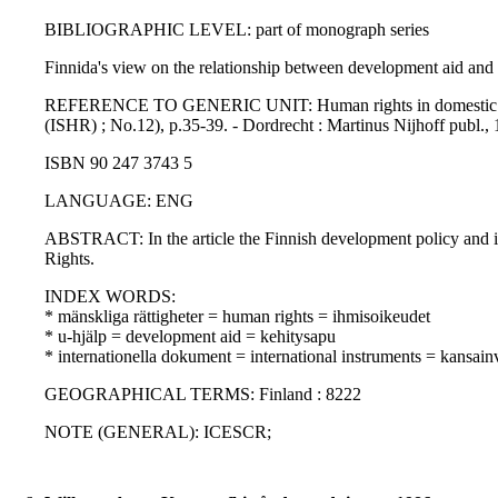
BIBLIOGRAPHIC LEVEL: part of monograph series
Finnida's view on the relationship between development aid and
REFERENCE TO GENERIC UNIT: Human rights in domestic law and d
(ISHR) ; No.12), p.35-39. - Dordrecht : Martinus Nijhoff publ.
ISBN 90 247 3743 5
LANGUAGE: ENG
ABSTRACT: In the article the Finnish development policy and its
Rights.
INDEX WORDS:
* mänskliga rättigheter = human rights = ihmisoikeudet
* u-hjälp = development aid = kehitysapu
* internationella dokument = international instruments = kansainvä
GEOGRAPHICAL TERMS: Finland : 8222
NOTE (GENERAL): ICESCR;