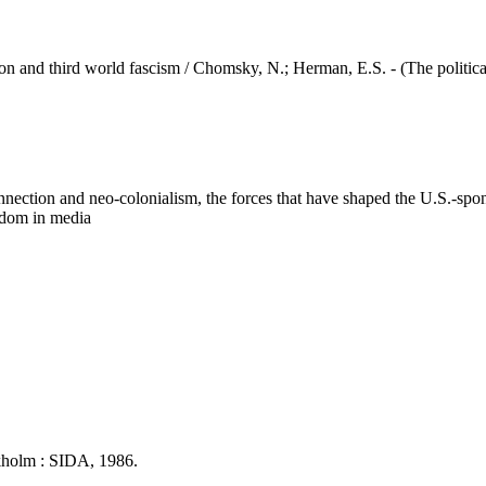
ird world fascism / Chomsky, N.; Herman, E.S. - (The political ec
ion and neo-colonialism, the forces that have shaped the U.S.-sponso
edom in media
ckholm : SIDA, 1986.