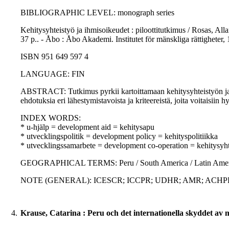
BIBLIOGRAPHIC LEVEL: monograph series
Kehitysyhteistyö ja ihmisoikeudet : piloottitutkimus / Rosas, Al
37 p.. - Åbo : Åbo Akademi. Institutet för mänskliga rättigheter
ISBN 951 649 597 4
LANGUAGE: FIN
ABSTRACT: Tutkimus pyrkii kartoittamaan kehitysyhteistyön ja ihm
ehdotuksia eri lähestymistavoista ja kriteereistä, joita voitaisii
INDEX WORDS:
* u-hjälp = development aid = kehitysapu
* utvecklingspolitik = development policy = kehityspolitiikka
* utvecklingssamarbete = development co-operation = kehitysyht
GEOGRAPHICAL TERMS: Peru / South America / Latin Americ
NOTE (GENERAL): ICESCR; ICCPR; UDHR; AMR; ACHP
4.
Krause, Catarina : Peru och det internationella skyddet av m