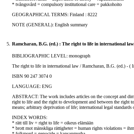
* tvångsvård = compulsory institutional care = pakkohoito
GEOGRAPHICAL TERMS: Finland : 8222
NOTE (GENERAL): English summary
5.
Ramcharan, B.G. (ed.) : The right to life in international law
BIBLIOGRAPHIC LEVEL: monograph
The right to life in international law / Ramcharan, B.G. (ed.) - (
ISBN 90 247 3074 0
LANGUAGE: ENG
ABSTRACT: The work includes articles on the concept and dimensions
right to life and the right to development and between the right t
means; arbitrary deprivation of life; international legal standar
INDEX WORDS:
* rätt till liv = right to life = oikeus elämään
* brott mot mänskliga rättigheter = human rights violations = i
* folkmord = genocide = kansanmurha