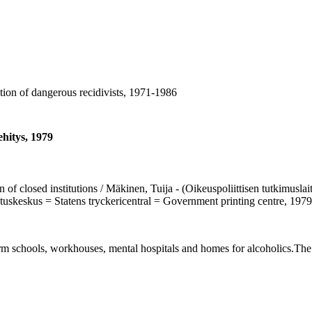
n of dangerous recidivists, 1971-1986
ehitys, 1979
 of closed institutions / Mäkinen, Tuija - (Oikeuspoliittisen tutkimuslai
natuskeskus = Statens tryckericentral = Government printing centre, 19
m schools, workhouses, mental hospitals and homes for alcoholics.The