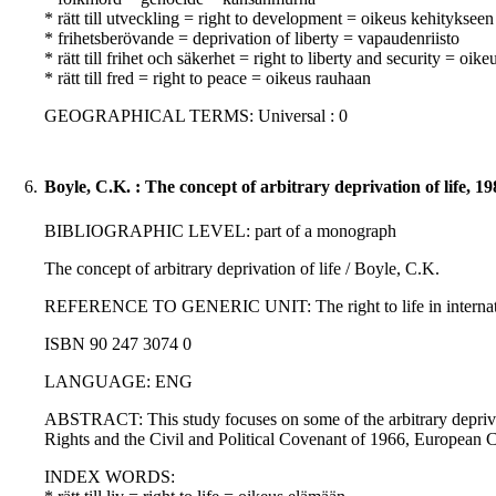
* rätt till utveckling = right to development = oikeus kehitykseen
* frihetsberövande = deprivation of liberty = vapaudenriisto
* rätt till frihet och säkerhet = right to liberty and security = oik
* rätt till fred = right to peace = oikeus rauhaan
GEOGRAPHICAL TERMS: Universal : 0
6.
Boyle, C.K. : The concept of arbitrary deprivation of life, 19
BIBLIOGRAPHIC LEVEL: part of a monograph
The concept of arbitrary deprivation of life / Boyle, C.K.
REFERENCE TO GENERIC UNIT: The right to life in international 
ISBN 90 247 3074 0
LANGUAGE: ENG
ABSTRACT: This study focuses on some of the arbitrary deprivatio
Rights and the Civil and Political Covenant of 1966, European Co
INDEX WORDS: