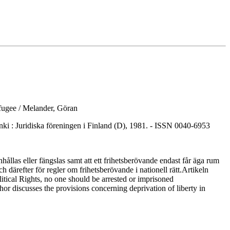
efugee / Melander, Göran
i : Juridiska föreningen i Finland (D), 1981. - ISSN 0040-6953
llas eller fängslas samt att ett frihetsberövande endast får äga rum
h därefter för regler om frihetsberövande i nationell rätt.Artikeln
itical Rights, no one should be arrested or imprisoned
hor discusses the provisions concerning deprivation of liberty in