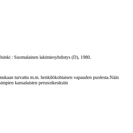
inki : Suomalainen lakimiesyhdistys (D), 1980.
mukaan turvattu m.m. henkilökohtaisen vapauden puolesta.Näin
isimpien kansalaisten perusoikeuksiin