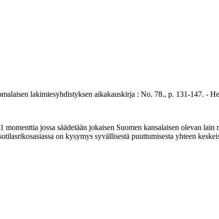
en lakimiesyhdistyksen aikakauskirja : No. 78., p. 131-147. - Hels
momenttia jossa säädetään jokaisen Suomen kansalaisen olevan lain 
 sotilasrikosasiassa on kysymys syvällisestä puuttumisesta yhteen keske