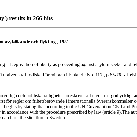
') results in 266 hits
t asylsökande och flykting , 1981
ng = Deprivation of liberty as proceeding against asylum-seeker and r
en av Juridiska Föreningen i Finland : No. 117., p.65-76. - Helsink
ga och politiska rättigheter föreskriver att ingen må godtyckligt anhå
först för regler om frihetsberövande i internationella överenskommelser oc
r begins by stating that according to the UN Covenant on Civil and Pol
 in accordance with the procedure prescribed by law (article 9).The aut
esearch on the situation in Sweden.