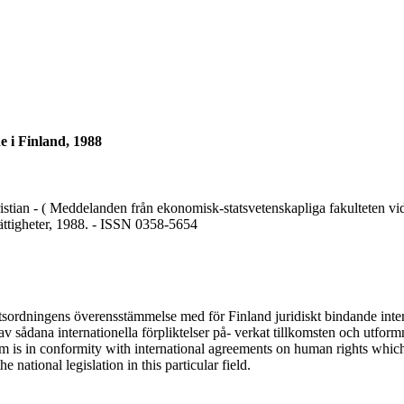
e i Finland, 1988
ristian - ( Meddelanden från ekonomisk-statsvetenskapliga fakulteten vi
rättigheter, 1988. - ISSN 0358-5654
tsordningens överensstämmelse med för Finland juridiskt bindande int
 av sådana internationella förpliktelser på- verkat tillkomsten och utfor
tem is in conformity with international agreements on human rights whi
 national legislation in this particular field.