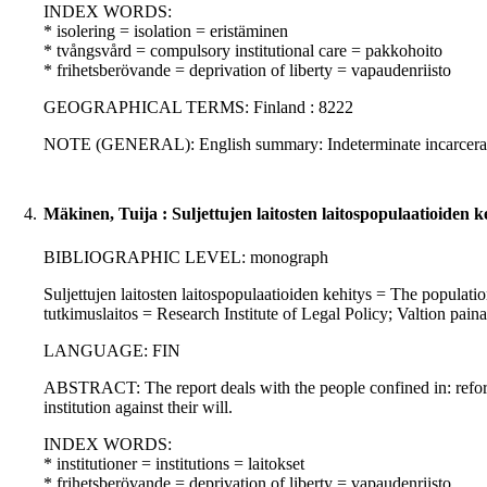
INDEX WORDS:
* isolering = isolation = eristäminen
* tvångsvård = compulsory institutional care = pakkohoito
* frihetsberövande = deprivation of liberty = vapaudenriisto
GEOGRAPHICAL TERMS: Finland : 8222
NOTE (GENERAL): English summary: Indeterminate incarceratio
4.
Mäkinen, Tuija : Suljettujen laitosten laitospopulaatioiden k
BIBLIOGRAPHIC LEVEL: monograph
Suljettujen laitosten laitospopulaatioiden kehitys = The population
tutkimuslaitos = Research Institute of Legal Policy; Valtion pai
LANGUAGE: FIN
ABSTRACT: The report deals with the people confined in: refor
institution against their will.
INDEX WORDS:
* institutioner = institutions = laitokset
* frihetsberövande = deprivation of liberty = vapaudenriisto