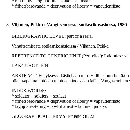
* rätt till liv = right to life = oikeus elämään
* frihetsberövande = deprivation of liberty = vapaudenriisto
8.
Viljanen, Pekka : Vangitsemisesta sotilasrikosasioissa, 1980
BIBLIOGRAPHIC LEVEL: part of a serial
Vangitsemisesta sotilasrikosasioissa / Viljanen, Pekka
REFERENCE TO GENERIC UNIT (Periodica): Lakimies : suomalais
LANGUAGE: FIN
ABSTRACT: Esityksessä käsitellään m.m.Hallitusmuodon 6#:n 1 
ollen vapautta voidaan rajoittaa ainoastaan lailla. Vangitseminen
INDEX WORDS:
* soldater = soldiers = sotilaat
* frihetsberövande = deprivation of liberty = vapaudenriisto
* laglig arrestering = lawful arrest = laillinen pidätys
GEOGRAPHICAL TERMS: Finland : 8222