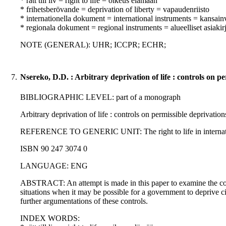
* rätt till liv = right to life = oikeus elämään
* frihetsberövande = deprivation of liberty = vapaudenriisto
* internationella dokument = international instruments = kansainvä
* regionala dokument = regional instruments = alueelliset asiakirj
NOTE (GENERAL): UHR; ICCPR; ECHR;
7.
Nsereko, D.D. : Arbitrary deprivation of life : controls on p
BIBLIOGRAPHIC LEVEL: part of a monograph
Arbitrary deprivation of life : controls on permissible deprivatio
REFERENCE TO GENERIC UNIT: The right to life in international 
ISBN 90 247 3074 0
LANGUAGE: ENG
ABSTRACT: An attempt is made in this paper to examine the concept
situations when it may be possible for a government to deprive cit
further argumentations of these controls.
INDEX WORDS: