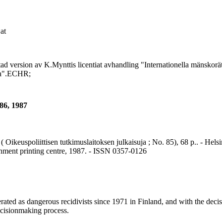
at
ersion av K.Mynttis licentiat avhandling "Internationella mänskorätt
rna".ECHR;
86, 1987
Oikeuspoliittisen tutkimuslaitoksen julkaisuja ; No. 85), 68 p.. - Helsi
rnment printing centre, 1987. - ISSN 0357-0126
 as dangerous recidivists since 1971 in Finland, and with the decisio
decisionmaking process.