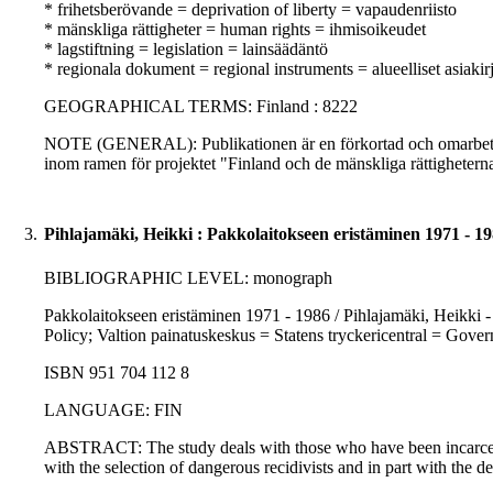
* frihetsberövande = deprivation of liberty = vapaudenriisto
* mänskliga rättigheter = human rights = ihmisoikeudet
* lagstiftning = legislation = lainsäädäntö
* regionala dokument = regional instruments = alueelliset asiakirj
GEOGRAPHICAL TERMS: Finland : 8222
NOTE (GENERAL): Publikationen är en förkortad och omarbetad v
inom ramen för projektet "Finland och de mänskliga rättighete
3.
Pihlajamäki, Heikki : Pakkolaitokseen eristäminen 1971 - 19
BIBLIOGRAPHIC LEVEL: monograph
Pakkolaitokseen eristäminen 1971 - 1986 / Pihlajamäki, Heikki - ( 
Policy; Valtion painatuskeskus = Statens tryckericentral = Gove
ISBN 951 704 112 8
LANGUAGE: FIN
ABSTRACT: The study deals with those who have been incarcerated
with the selection of dangerous recidivists and in part with the 