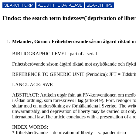
Findoc: the search term indexes=('deprivation of liberty
1.
Melander, Göran : Frihetsberövande såsom åtgärd riktad mo
BIBLIOGRAPHIC LEVEL: part of a serial
Frihetsberövande såsom åtgärd riktad mot asylsökande och flykti
REFERENCE TO GENERIC UNIT (Periodica): JFT = Tidskrift utgiv
LANGUAGE: SWE
ABSTRACT: Artikeln utgår från att FN-konventionen om medborgerli
i sådan ordning, som föreskrives i lag (artikel 9). Förf. redogör 
slutar med en undersökning av förhållandena i Sverige. The write
unwarrantably, and deprivation of liberty may be carried out only
international law.The article concludes with a presentation of a r
INDEX WORDS:
* frihetsberövande = deprivation of liberty = vapaudenriisto