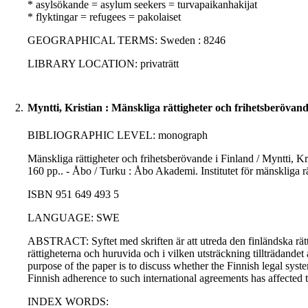
* asylsökande = asylum seekers = turvapaikanhakijat
* flyktingar = refugees = pakolaiset
GEOGRAPHICAL TERMS: Sweden : 8246
LIBRARY LOCATION: privaträtt
2.
Myntti, Kristian : Mänskliga rättigheter och frihetsberövand
BIBLIOGRAPHIC LEVEL: monograph
Mänskliga rättigheter och frihetsberövande i Finland / Myntti, K
160 pp.. - Åbo / Turku : Åbo Akademi. Institutet för mänskliga 
ISBN 951 649 493 5
LANGUAGE: SWE
ABSTRACT: Syftet med skriften är att utreda den finländska rät
rättigheterna och huruvida och i vilken utsträckning tillträdandet
purpose of the paper is to discuss whether the Finnish legal sys
Finnish adherence to such international agreements has affected the
INDEX WORDS: