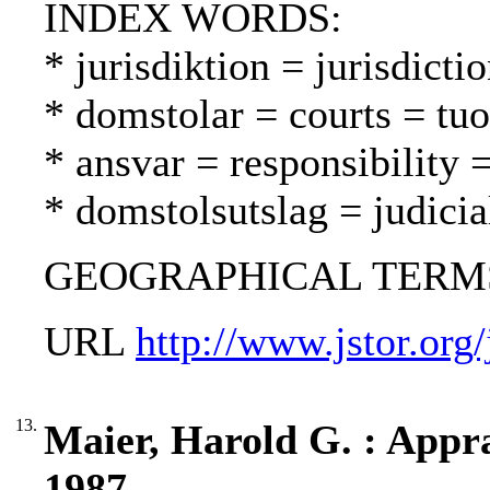
INDEX WORDS:
* jurisdiktion = jurisdicti
* domstolar = courts = tu
* ansvar = responsibility 
* domstolsutslag = judici
GEOGRAPHICAL TERMS: U
URL
http://www.jstor.org
13.
Maier, Harold G. : Apprai
1987