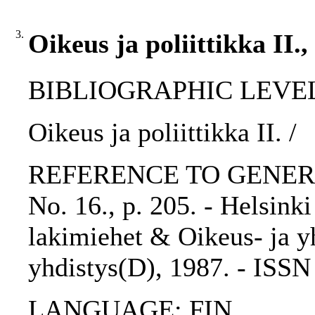
3.
Oikeus ja poliittikka II.,
BIBLIOGRAPHIC LEVEL: p
Oikeus ja poliittikka II. /
REFERENCE TO GENERIC 
No. 16., p. 205. - Helsink
lakimiehet & Oikeus- ja yh
yhdistys(D), 1987. - ISS
LANGUAGE: FIN