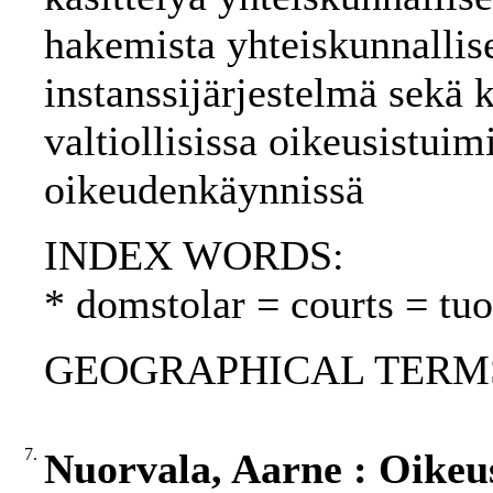
hakemista yhteiskunnallise
instanssijärjestelmä sekä k
valtiollisissa oikeusistui
oikeudenkäynnissä
INDEX WORDS:
* domstolar = courts = tu
GEOGRAPHICAL TERMS: 
7.
Nuorvala, Aarne : Oikeus