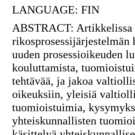
LANGUAGE: FIN
ABSTRACT: Artikkelissa 
rikosprosessijärjestelmän hi
uuden prosessioikeuden lu
kouluttamista, tuomioistuin
tehtävää, ja jakoa valtiolli
oikeuksiin, yleisiä valtioll
tuomioistuimia, kysymyksi
yhteiskunnallisten tuomioi
käsittelyä yhteiskunnalli