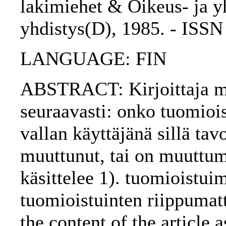
lakimiehet & Oikeus- ja yh
yhdistys(D), 1985. - ISS
LANGUAGE: FIN
ABSTRACT: Kirjoittaja mää
seuraavasti: onko tuomioi
vallan käyttäjänä sillä tav
muuttunut, tai on muuttu
käsittelee 1). tuomioistuim
tuomioistuinten riippumat
the content of the article a