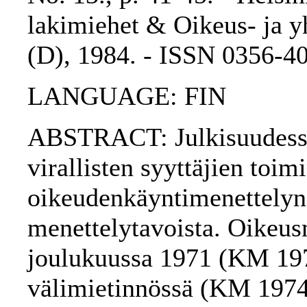
lakimiehet & Oikeus- ja yh
(D), 1984. - ISSN 0356-4
LANGUAGE: FIN
ABSTRACT: Julkisuudessa
virallisten syyttäjien toim
oikeudenkäyntimenettelyn 
menettelytavoista. Oikeus
joulukuussa 1971 (KM 197
välimietinnössä (KM 1974: