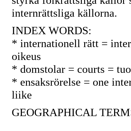
styrka folkrättsliga källo
internrättsliga källorna.
INDEX WORDS:
* internationell rätt = int
oikeus
* domstolar = courts = tu
* ensaksrörelse = one int
liike
GEOGRAPHICAL TERMS: