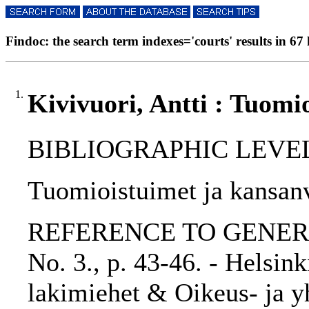
Findoc: the search term indexes='courts' results in 67 
1.
Kivivuori, Antti : Tuomi
BIBLIOGRAPHIC LEVEL: p
Tuomioistuimet ja kansanva
REFERENCE TO GENERIC 
No. 3., p. 43-46. - Helsin
lakimiehet & Oikeus- ja yh