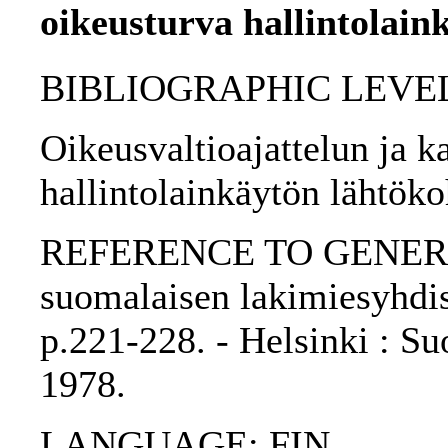
oikeusturva hallintolain
BIBLIOGRAPHIC LEVEL: p
Oikeusvaltioajattelun ja k
hallintolainkäytön lähtök
REFERENCE TO GENERIC 
suomalaisen lakimiesyhdis
p.221-228. - Helsinki : S
1978.
LANGUAGE: FIN