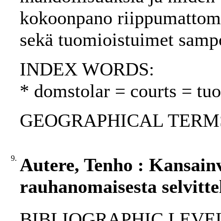
kokoonpano riippumattomu
sekä tuomioistuimet samp
INDEX WORDS:
* domstolar = courts = tu
GEOGRAPHICAL TERMS: 
9.
Autere, Tenho : Kansainv
rauhanomaisesta selvitte
BIBLIOGRAPHIC LEVEL