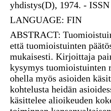
yhdistys(D), 1974. - ISS
LANGUAGE: FIN
ABSTRACT: Tuomioistuinte
että tuomioistuinten päät
mukaisesti. Kirjoittaja pa
kysymys tuomioistuinten ra
ohella myös asioiden käsit
kohtelusta heidän asioide
käsittelee alioikeuden ko