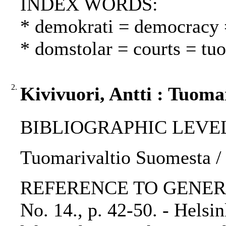
INDEX WORDS:
* demokrati = democracy 
* domstolar = courts = tu
2.
Kivivuori, Antti : Tuoma
BIBLIOGRAPHIC LEVEL: p
Tuomarivaltio Suomesta / 
REFERENCE TO GENERIC 
No. 14., p. 42-50. - Helsi