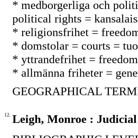
* medborgerliga och politi
political rights = kansalai
* religionsfrihet = freed
* domstolar = courts = tu
* yttrandefrihet = freedo
* allmänna friheter = gene
GEOGRAPHICAL TERMS:
12.
Leigh, Monroe : Judicial 