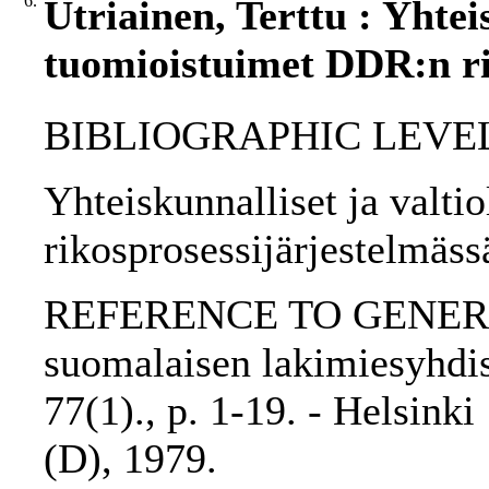
6.
Utriainen, Terttu : Yhteis
tuomioistuimet DDR:n ri
BIBLIOGRAPHIC LEVEL: p
Yhteiskunnalliset ja valti
rikosprosessijärjestelmässä
REFERENCE TO GENERIC 
suomalaisen lakimiesyhdis
77(1)., p. 1-19. - Helsink
(D), 1979.