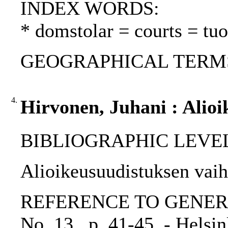
INDEX WORDS:
* domstolar = courts = tu
GEOGRAPHICAL TERMS:
4.
Hirvonen, Juhani : Alioi
BIBLIOGRAPHIC LEVEL: p
Alioikeusuudistuksen vaih
REFERENCE TO GENERIC 
No. 13., p. 41-45. - Helsi