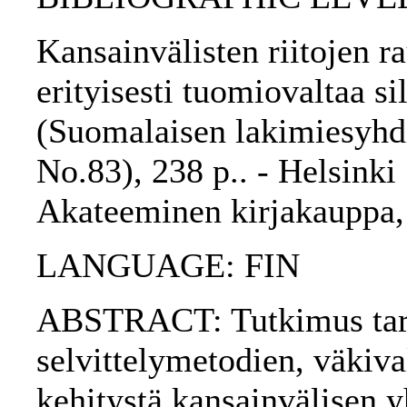
Kansainvälisten riitojen r
erityisesti tuomiovaltaa si
(Suomalaisen lakimiesyhdi
No.83), 238 p.. - Helsinki
Akateeminen kirjakauppa,
LANGUAGE: FIN
ABSTRACT: Tutkimus tark
selvittelymetodien, väkiv
kehitystä kansainvälisen y