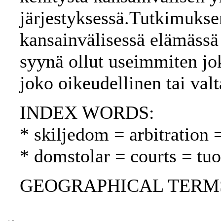
järjestyksessä.Tutkimuksen
kansainvälisessä elämässä
syynä ollut useimmiten jok
joko oikeudellinen tai valt
INDEX WORDS:
* skiljedom = arbitration =
* domstolar = courts = tu
GEOGRAPHICAL TERMS: 