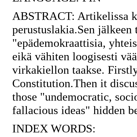
ABSTRACT: Artikelissa kä
perustuslakia.Sen jälkeen t
"epädemokraattisia, yhteisk
eikä vähiten loogisesti vää
virkakiellon taakse. Firstl
Constitution.Then it discu
those "undemocratic, socio
fallacious ideas" hidden be
INDEX WORDS: