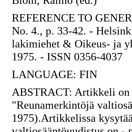
Blom, Raimo (ed.)
REFERENCE TO GENERIC 
No. 4., p. 33-42. - Helsin
lakimiehet & Oikeus- ja yh
1975. - ISSN 0356-4037
LANGUAGE: FIN
ABSTRACT: Artikkeli on v
"Reunamerkintöjä valtiosä
1975).Artikkelissa kysytä
valtiosääntöuudistus on - 