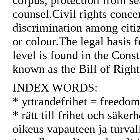
corpus, protection from sea
counsel.Civil rights conce
discrimination among citiz
or colour.The legal basis f
level is found in the Cons
known as the Bill of Right
INDEX WORDS:
* yttrandefrihet = freedo
* rätt till frihet och säker
oikeus vapauteen ja turval