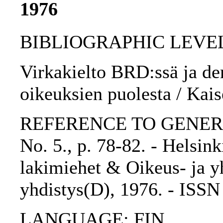
1976
BIBLIOGRAPHIC LEVEL: p
Virkakielto BRD:ssä ja de
oikeuksien puolesta / Kais
REFERENCE TO GENERIC 
No. 5., p. 78-82. - Helsin
lakimiehet & Oikeus- ja yh
yhdistys(D), 1976. - ISS
LANGUAGE: FIN