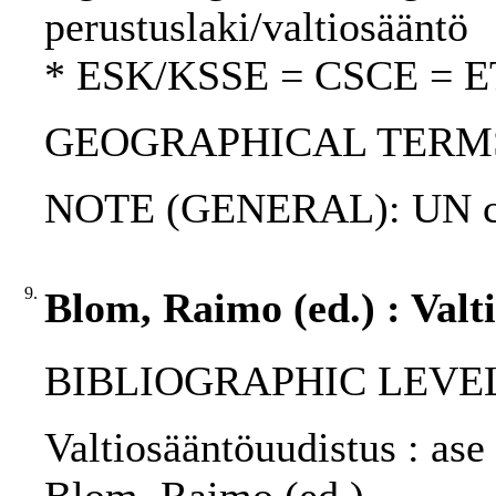
perustuslaki/valtiosääntö
* ESK/KSSE = CSCE = 
GEOGRAPHICAL TERMS: 
NOTE (GENERAL): UN ch
9.
Blom, Raimo (ed.) : Valt
BIBLIOGRAPHIC LEVEL: p
Valtiosääntöuudistus : ase 