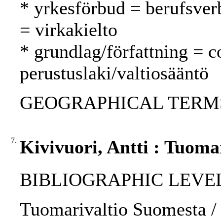
* yrkesförbud = berufsver
= virkakielto
* grundlag/författning = c
perustuslaki/valtiosääntö
GEOGRAPHICAL TERMS: 
7.
Kivivuori, Antti : Tuoma
BIBLIOGRAPHIC LEVEL: p
Tuomarivaltio Suomesta / 