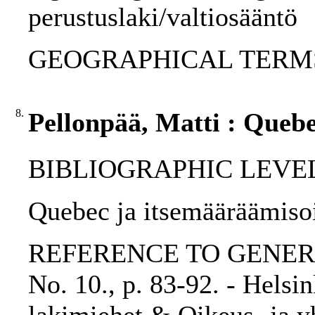
perustuslaki/valtiosääntö
GEOGRAPHICAL TERMS: 
8.
Pellonpää, Matti : Queb
BIBLIOGRAPHIC LEVEL: p
Quebec ja itsemääräämisoi
REFERENCE TO GENERIC 
No. 10., p. 83-92. - Helsi