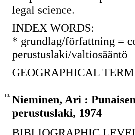
legal science.
INDEX WORDS:
* grundlag/författning = c
perustuslaki/valtiosääntö
GEOGRAPHICAL TERMS: 
10.
Nieminen, Ari : Punais
perustuslaki, 1974
BIBLIOGRAPHIC LEVEL: p