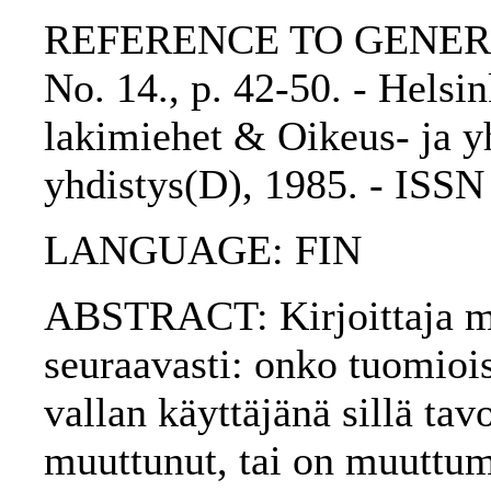
REFERENCE TO GENERIC 
No. 14., p. 42-50. - Helsi
lakimiehet & Oikeus- ja yh
yhdistys(D), 1985. - ISS
LANGUAGE: FIN
ABSTRACT: Kirjoittaja mää
seuraavasti: onko tuomioi
vallan käyttäjänä sillä tav
muuttunut, tai on muuttu