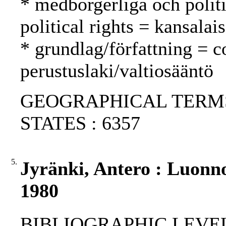
* medborgerliga och politi
political rights = kansalai
* grundlag/författning = c
perustuslaki/valtiosääntö
GEOGRAPHICAL TERMS:
STATES : 6357
5.
Jyränki, Antero : Luonn
1980
BIBLIOGRAPHIC LEVEL: p