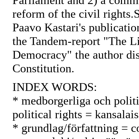
Parliament and 2) a committ
reform of the civil rights
Paavo Kastari's publicatio
the Tandem-report "The Li
Democracy" the author dis
Constitution.
INDEX WORDS:
* medborgerliga och politi
political rights = kansalai
* grundlag/författning = c