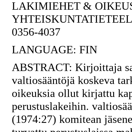
LAKIMIEHET & OIKEU
YHTEISKUNTATIETEELLI
0356-4037
LANGUAGE: FIN
ABSTRACT: Kirjoittaja sa
valtiosääntöjä koskeva tark
oikeuksia ollut kirjattu ka
perustuslakeihin. valtios
(1974:27) komitean jäsenet