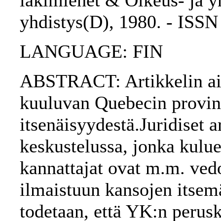
lakimiehet & Oikeus- ja yh
yhdistys(D), 1980. - ISS
LANGUAGE: FIN
ABSTRACT: Artikkelin ai
kuuluvan Quebecin provins
itsenäisyydestä.Juridiset a
keskustelussa, jonka kulu
kannattajat ovat m.m. ved
ilmaistuun kansojen itsem
todetaan, että YK:n perus