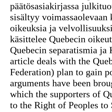
päätösasiakirjassa julkit
sisältyy voimassaolevaan 
oikeuksia ja velvollisuuks
käsittelee Quebecin oikeut
Quebecin separatismia ja 
article deals with the Que
Federation) plan to gain p
arguments have been broug
which the supporters of Q
to the Right of Peoples to