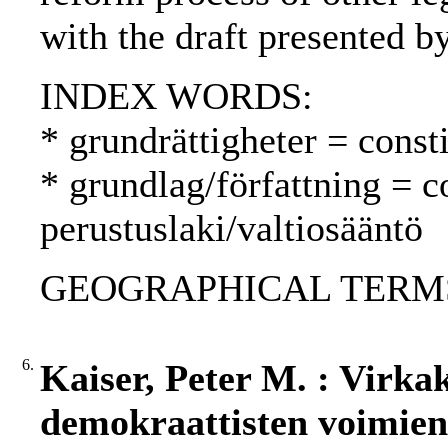
with the draft presented b
INDEX WORDS:
* grundrättigheter = const
* grundlag/författning = c
perustuslaki/valtiosääntö
GEOGRAPHICAL TERMS: 
6.
Kaiser, Peter M. : Virka
demokraattisten voimien 