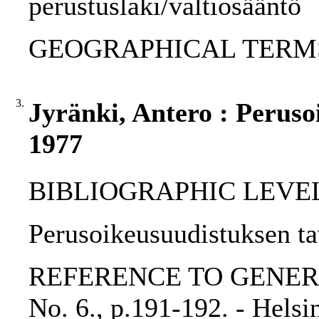
perustuslaki/valtiosääntö
GEOGRAPHICAL TERMS: 
3.
Jyränki, Antero : Peruso
1977
BIBLIOGRAPHIC LEVEL: p
Perusoikeusuudistuksen tav
REFERENCE TO GENERIC 
No. 6., p.191-192. - Hels