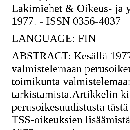
Lakimiehet & Oikeus- ja yh
1977. - ISSN 0356-4037
LANGUAGE: FIN
ABSTRACT: Kesällä 1977 
valmistelemaan perusoikeu
toimikunta valmistelema
tarkistamista.Artikkelin ki
perusoikesuudistusta täst
TSS-oikeuksien lisäämistä