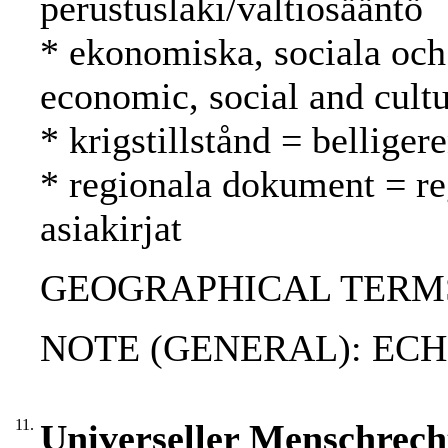
perustuslaki/valtiosääntö
* ekonomiska, sociala och 
economic, social and cultu
* krigstillstånd = belliger
* regionala dokument = reg
asiakirjat
GEOGRAPHICAL TERMS: 
NOTE (GENERAL): ECH
11.
Universeller Menschrecht