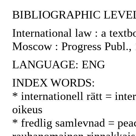
BIBLIOGRAPHIC LEVEL
International law : a textb
Moscow : Progress Publ.,
LANGUAGE: ENG
INDEX WORDS:
* internationell rätt = int
oikeus
* fredlig samlevnad = pea