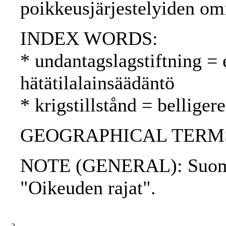
poikkeusjärjestelyiden om
INDEX WORDS:
* undantagslagstiftning =
hätätilalainsäädäntö
* krigstillstånd = belliger
GEOGRAPHICAL TERMS: 
NOTE (GENERAL): Suome
"Oikeuden rajat".