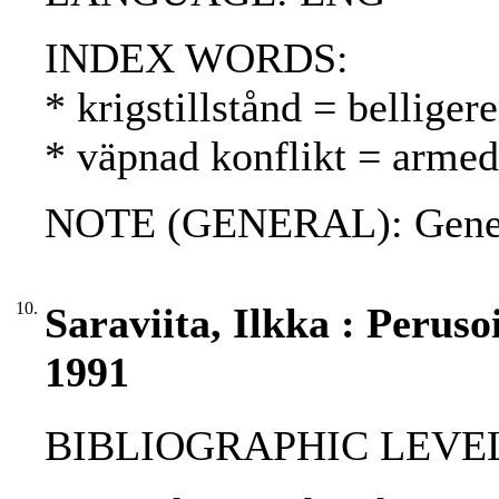
INDEX WORDS:
* krigstillstånd = belliger
* väpnad konflikt = armed 
NOTE (GENERAL): Genev
10.
Saraviita, Ilkka : Perus
1991
BIBLIOGRAPHIC LEVEL: p