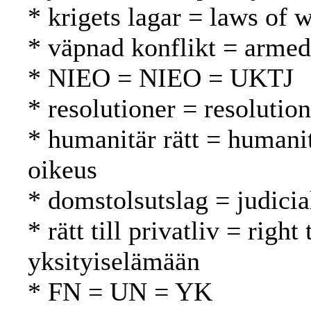
* krigets lagar = laws of 
* väpnad konflikt = armed 
* NIEO = NIEO = UKTJ
* resolutioner = resolutio
* humanitär rätt = humani
oikeus
* domstolsutslag = judici
* rätt till privatliv = righ
yksityiselämään
* FN = UN = YK