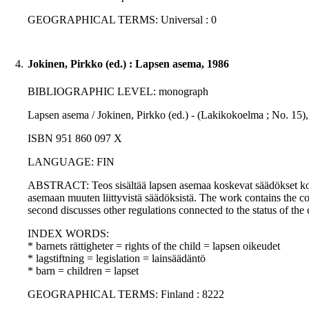
GEOGRAPHICAL TERMS: Universal : 0
4.
Jokinen, Pirkko (ed.) : Lapsen asema, 1986
BIBLIOGRAPHIC LEVEL: monograph
Lapsen asema / Jokinen, Pirkko (ed.) - (Lakikokoelma ; No. 15),
ISBN 951 860 097 X
LANGUAGE: FIN
ABSTRACT: Teos sisältää lapsen asemaa koskevat säädökset kokon
asemaan muuten liittyvistä säädöksistä. The work contains the compl
second discusses other regulations connected to the status of the 
INDEX WORDS:
* barnets rättigheter = rights of the child = lapsen oikeudet
* lagstiftning = legislation = lainsäädäntö
* barn = children = lapset
GEOGRAPHICAL TERMS: Finland : 8222