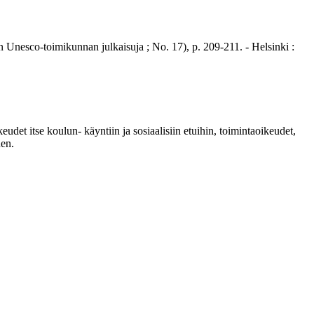
nesco-toimikunnan julkaisuja ; No. 17), p. 209-211. - Helsinki :
udet itse koulun- käyntiin ja sosiaalisiin etuihin, toimintaoikeudet,
nen.