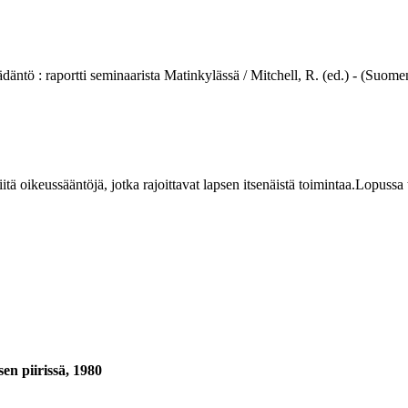
 raportti seminaarista Matinkylässä / Mitchell, R. (ed.) - (Suomen U
ä oikeussääntöjä, jotka rajoittavat lapsen itsenäistä toimintaa.Lopussa 
en piirissä, 1980