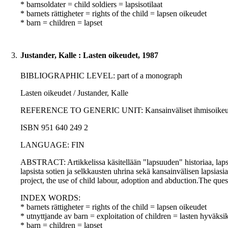
* barnsoldater = child soldiers = lapsisotilaat
* barnets rättigheter = rights of the child = lapsen oikeudet
* barn = children = lapset
3.
Justander, Kalle : Lasten oikeudet, 1987
BIBLIOGRAPHIC LEVEL: part of a monograph
Lasten oikeudet / Justander, Kalle
REFERENCE TO GENERIC UNIT: Kansainväliset ihmisoikeudet / H
ISBN 951 640 249 2
LANGUAGE: FIN
ABSTRACT: Artikkelissa käsitellään "lapsuuden" historiaa, lapse
lapsista sotien ja selkkausten uhrina sekä kansainvälisen lapsiasi
project, the use of child labour, adoption and abduction.The ques
INDEX WORDS:
* barnets rättigheter = rights of the child = lapsen oikeudet
* utnyttjande av barn = exploitation of children = lasten hyväksi
* barn = children = lapset