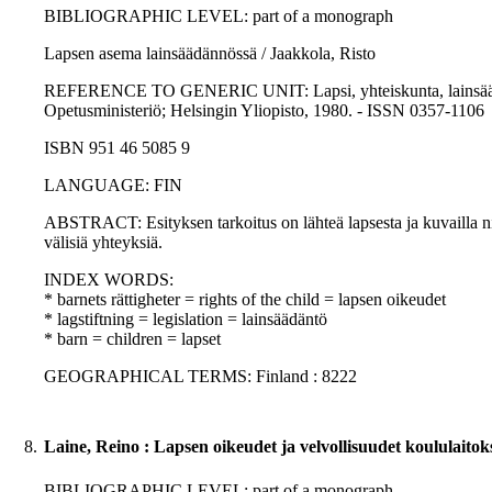
BIBLIOGRAPHIC LEVEL: part of a monograph
Lapsen asema lainsäädännössä / Jaakkola, Risto
REFERENCE TO GENERIC UNIT: Lapsi, yhteiskunta, lainsäädäntö :
Opetusministeriö; Helsingin Yliopisto, 1980. - ISSN 0357-1106
ISBN 951 46 5085 9
LANGUAGE: FIN
ABSTRACT: Esityksen tarkoitus on lähteä lapsesta ja kuvailla niit
välisiä yhteyksiä.
INDEX WORDS:
* barnets rättigheter = rights of the child = lapsen oikeudet
* lagstiftning = legislation = lainsäädäntö
* barn = children = lapset
GEOGRAPHICAL TERMS: Finland : 8222
8.
Laine, Reino : Lapsen oikeudet ja velvollisuudet koululaitoks
BIBLIOGRAPHIC LEVEL: part of a monograph