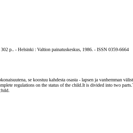
 302 p.. - Helsinki : Valtion painatuskeskus, 1986. - ISSN 0359-6664
aisuutena, se koostuu kahdesta osasta - lapsen ja vanhemman välistä oi
ete regulations on the status of the child.It is divided into two parts.Th
child.