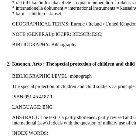
* rätt till lika lön för lika arbete = equal remuneration = oikeus
* internationella dokument = international instruments = kansainvä
* barn = children = lapset
GEOGRAPHICAL TERMS: Europe / Ireland / United Kingdom / De
NOTE (GENERAL): ICCPR; ICESCR; ESC;
BIBLIOGRAPHY: Bibliography
2.
Kosonen, Arto : The special protection of children and child 
BIBLIOGRAPHIC LEVEL: monograph
The special protection of children and child soldiers : a principl
ISBN 951 45 4187 1
LANGUAGE: ENG
ABSTRACT: The text is a partly shortened, partly revised and upd
International Law).It deals with the question of military use of ch
INDEX WORDS: