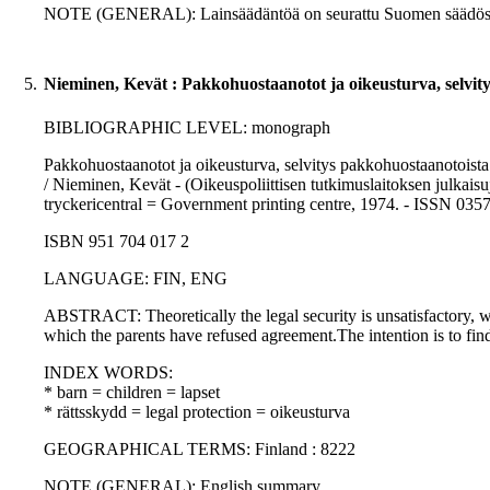
NOTE (GENERAL): Lainsäädäntöä on seurattu Suomen säädösk
5.
Nieminen, Kevät : Pakkohuostaanotot ja oikeusturva, selvit
BIBLIOGRAPHIC LEVEL: monograph
Pakkohuostaanotot ja oikeusturva, selvitys pakkohuostaanotoista
/ Nieminen, Kevät - (Oikeuspoliittisen tutkimuslaitoksen julkaisuj
tryckericentral = Government printing centre, 1974. - ISSN 035
ISBN 951 704 017 2
LANGUAGE: FIN, ENG
ABSTRACT: Theoretically the legal security is unsatisfactory, 
which the parents have refused agreement.The intention is to find
INDEX WORDS:
* barn = children = lapset
* rättsskydd = legal protection = oikeusturva
GEOGRAPHICAL TERMS: Finland : 8222
NOTE (GENERAL): English summary