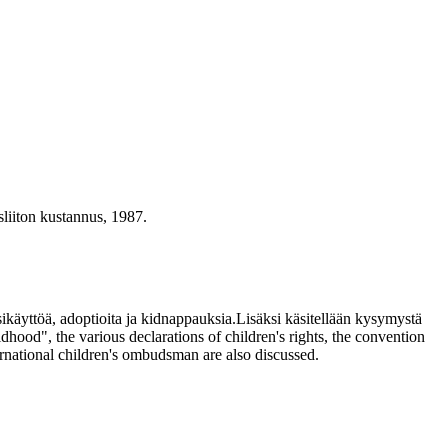
iiton kustannus, 1987.
käyttöä, adoptioita ja kidnappauksia.Lisäksi käsitellään kysymystä
ldhood", the various declarations of children's rights, the convention
ternational children's ombudsman are also discussed.