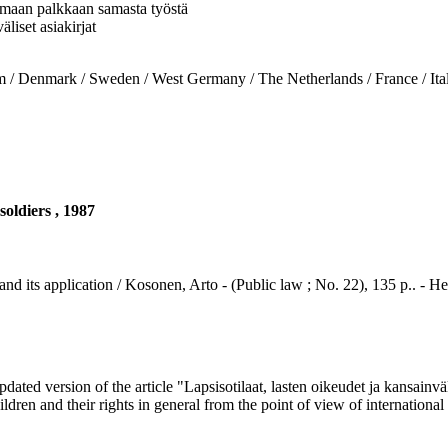
 samaan palkkaan samasta työstä
liset asiakirjat
nmark / Sweden / West Germany / The Netherlands / France / Italy
soldiers , 1987
e and its application / Kosonen, Arto - (Public law ; No. 22), 135 p.. -
ated version of the article "Lapsisotilaat, lasten oikeudet ja kansainvä
ildren and their rights in general from the point of view of international