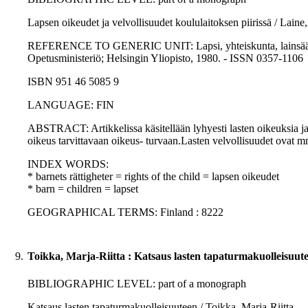
Lapsen oikeudet ja velvollisuudet koululaitoksen piirissä / Laine
REFERENCE TO GENERIC UNIT: Lapsi, yhteiskunta, lainsäädäntö :
Opetusministeriö; Helsingin Yliopisto, 1980. - ISSN 0357-1106
ISBN 951 46 5085 9
LANGUAGE: FIN
ABSTRACT: Artikkelissa käsitellään lyhyesti lasten oikeuksia ja v
oikeus tarvittavaan oikeus- turvaan.Lasten velvollisuudet ovat 
INDEX WORDS:
* barnets rättigheter = rights of the child = lapsen oikeudet
* barn = children = lapset
GEOGRAPHICAL TERMS: Finland : 8222
9.
Toikka, Marja-Riitta : Katsaus lasten tapaturmakuolleisuut
BIBLIOGRAPHIC LEVEL: part of a monograph
Katsaus lasten tapaturmakuolleisuuteen / Toikka, Marja-Riitta