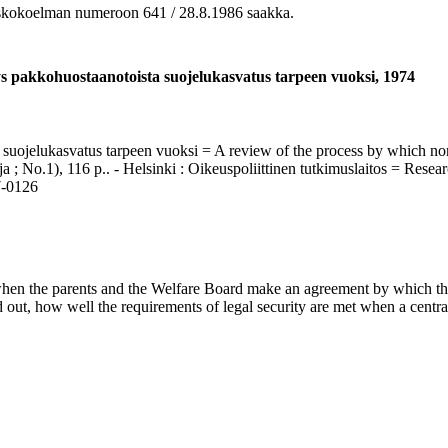
okoelman numeroon 641 / 28.8.1986 saakka.
ys pakkohuostaanotoista suojelukasvatus tarpeen vuoksi, 1974
 suojelukasvatus tarpeen vuoksi = A review of the process by which nor
a ; No.1), 116 p.. - Helsinki : Oikeuspoliittinen tutkimuslaitos = Resea
7-0126
when the parents and the Welfare Board make an agreement by which the
 out, how well the requirements of legal security are met when a central