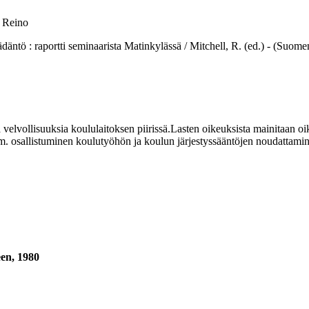
, Reino
 raportti seminaarista Matinkylässä / Mitchell, R. (ed.) - (Suomen U
elvollisuuksia koululaitoksen piirissä.Lasten oikeuksista mainitaan oike
mm. osallistuminen koulutyöhön ja koulun järjestyssääntöjen noudattami
een, 1980