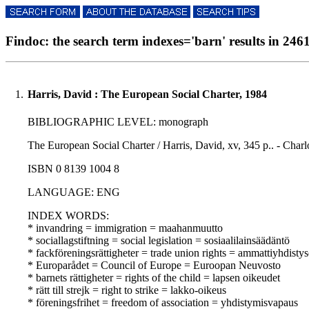
Findoc: the search term indexes='barn' results in 2461
1.
Harris, David : The European Social Charter, 1984
BIBLIOGRAPHIC LEVEL: monograph
The European Social Charter / Harris, David, xv, 345 p.. - Charlot
ISBN 0 8139 1004 8
LANGUAGE: ENG
INDEX WORDS:
* invandring = immigration = maahanmuutto
* sociallagstiftning = social legislation = sosiaalilainsäädäntö
* fackföreningsrättigheter = trade union rights = ammattiyhdisty
* Europarådet = Council of Europe = Euroopan Neuvosto
* barnets rättigheter = rights of the child = lapsen oikeudet
* rätt till strejk = right to strike = lakko-oikeus
* föreningsfrihet = freedom of association = yhdistymisvapaus