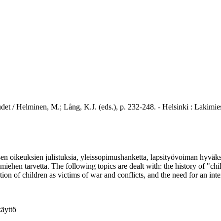
elminen, M.; Lång, K.J. (eds.), p. 232-248. - Helsinki : Lakimiesl
n oikeuksien julistuksia, yleissopimushanketta, lapsityövoiman hyväksi
amiehen tarvetta. The following topics are dealt with: the history of "chi
tion of children as victims of war and conflicts, and the need for an in
käyttö