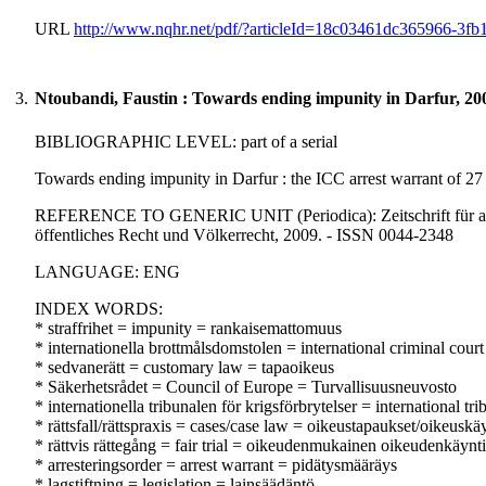
URL
http://www.nqhr.net/pdf/?articleId=18c03461dc365966-3f
3.
Ntoubandi, Faustin : Towards ending impunity in Darfur, 20
BIBLIOGRAPHIC LEVEL: part of a serial
Towards ending impunity in Darfur : the ICC arrest warrant of 27
REFERENCE TO GENERIC UNIT (Periodica): Zeitschrift für ausländ
öffentliches Recht und Völkerrecht, 2009. - ISSN 0044-2348
LANGUAGE: ENG
INDEX WORDS:
* straffrihet = impunity = rankaisemattomuus
* internationella brottmålsdomstolen = international criminal cour
* sedvanerätt = customary law = tapaoikeus
* Säkerhetsrådet = Council of Europe = Turvallisuusneuvosto
* internationella tribunalen för krigsförbrytelser = international
* rättsfall/rättspraxis = cases/case law = oikeustapaukset/oikeuskä
* rättvis rättegång = fair trial = oikeudenmukainen oikeudenkäynti
* arresteringsorder = arrest warrant = pidätysmääräys
* lagstiftning = legislation = lainsäädäntö