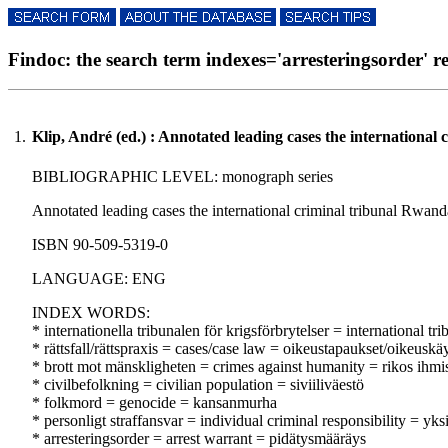
Findoc: the search term indexes='arresteringsorder' res
1.
Klip, André (ed.) : Annotated leading cases the internationa
BIBLIOGRAPHIC LEVEL: monograph series
Annotated leading cases the international criminal tribunal Rwanda
ISBN 90-509-5319-0
LANGUAGE: ENG
INDEX WORDS:
* internationella tribunalen för krigsförbrytelser = international 
* rättsfall/rättspraxis = cases/case law = oikeustapaukset/oikeuskä
* brott mot mänskligheten = crimes against humanity = rikos ihmi
* civilbefolkning = civilian population = siviiliväestö
* folkmord = genocide = kansanmurha
* personligt straffansvar = individual criminal responsibility = yks
* arresteringsorder = arrest warrant = pidätysmääräys