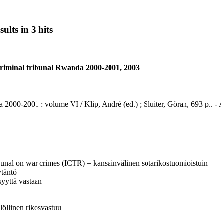
ults in 3 hits
l criminal tribunal Rwanda 2000-2001, 2003
 2000-2001 : volume VI / Klip, André (ed.) ; Sluiter, Göran, 693 p.. - 
tribunal on war crimes (ICTR) = kansainvälinen sotarikostuomioistuin
ytäntö
syyttä vastaan
ilöllinen rikosvastuu