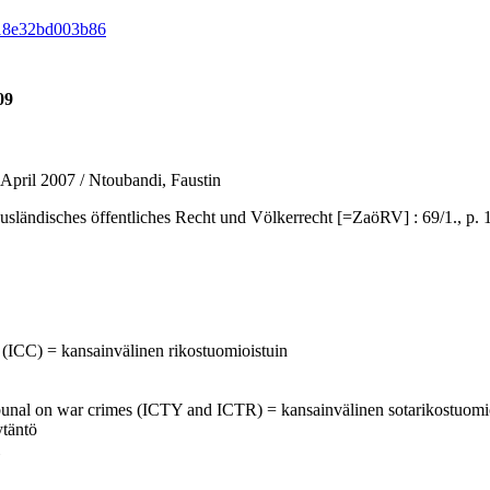
b18e32bd003b86
09
 April 2007 / Ntoubandi, Faustin
isches öffentliches Recht und Völkerrecht [=ZaöRV] : 69/1., p. 123
t (ICC) = kansainvälinen rikostuomioistuin
 tribunal on war crimes (ICTY and ICTR) = kansainvälinen sotarikostuomi
ytäntö