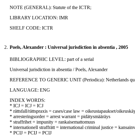
NOTE (GENERAL): Statute of the ICTR;
LIBRARY LOCATION: IMR
SHELF CODE: ICTR
2.
Poels, Alexander : Universal jurisdiction in absentia , 2005
BIBLIOGRAPHIC LEVEL: part of a serial
Universal jurisdiction in absentia / Poels, Alexander
REFERENCE TO GENERIC UNIT (Periodica): Netherlands quarterly 
LANGUAGE: ENG
INDEX WORDS:
* ICJ = ICJ = ICJ
* rättsfall/rättspraxis = cases/case law = oikeustapaukset/oikeuskä
* arresteringsorder = arrest warrant = pidätysmääräys
* straffrihet = impunity = rankaisemattomuus
* internationell straffrätt = international criminal justice = kansai
* PCIJ = PCIJ = PCIJ