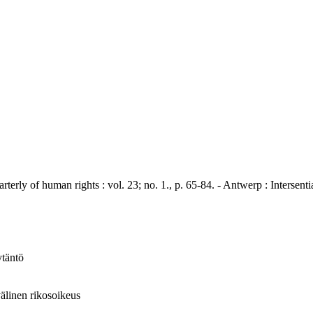
of human rights : vol. 23; no. 1., p. 65-84. - Antwerp : Intersent
ytäntö
nvälinen rikosoikeus