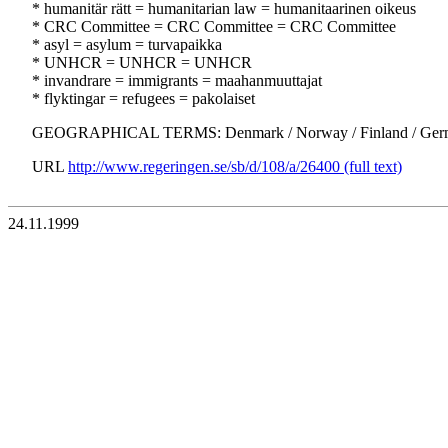
* humanitär rätt = humanitarian law = humanitaarinen oikeus
* CRC Committee = CRC Committee = CRC Committee
* asyl = asylum = turvapaikka
* UNHCR = UNHCR = UNHCR
* invandrare = immigrants = maahanmuuttajat
* flyktingar = refugees = pakolaiset
GEOGRAPHICAL TERMS: Denmark / Norway / Finland / Germany
URL
http://www.regeringen.se/sb/d/108/a/26400 (full text)
24.11.1999