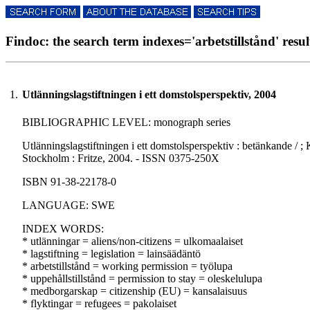
Findoc: the search term indexes='arbetstillstånd' result
1.
Utlänningslagstiftningen i ett domstolsperspektiv, 2004
BIBLIOGRAPHIC LEVEL: monograph series
Utlänningslagstiftningen i ett domstolsperspektiv : betänkande / ;
Stockholm : Fritze, 2004. - ISSN 0375-250X
ISBN 91-38-22178-0
LANGUAGE: SWE
INDEX WORDS:
* utlänningar = aliens/non-citizens = ulkomaalaiset
* lagstiftning = legislation = lainsäädäntö
* arbetstillstånd = working permission = työlupa
* uppehållstillstånd = permission to stay = oleskelulupa
* medborgarskap = citizenship (EU) = kansalaisuus
* flyktingar = refugees = pakolaiset