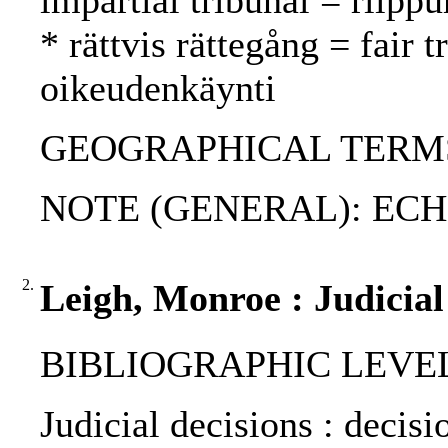
impartial tribunal = riipp
* rättvis rättegång = fair
oikeudenkäynti
GEOGRAPHICAL TERMS: 
NOTE (GENERAL): ECH
2.
Leigh, Monroe : Judicial
BIBLIOGRAPHIC LEVEL: p
Judicial decisions : decis