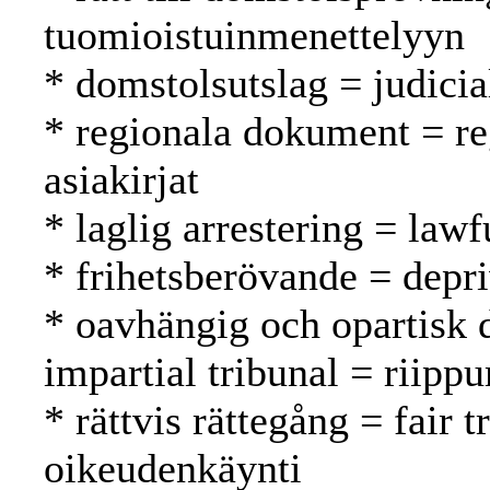
tuomioistuinmenettelyyn
* domstolsutslag = judici
* regionala dokument = reg
asiakirjat
* laglig arrestering = lawfu
* frihetsberövande = depri
* oavhängig och opartisk 
impartial tribunal = riipp
* rättvis rättegång = fair
oikeudenkäynti