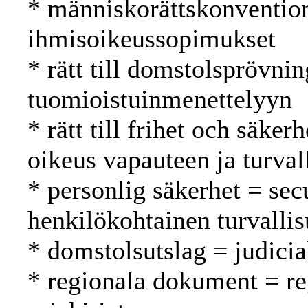
* människorättskonventio
ihmisoikeussopimukset
* rätt till domstolsprövnin
tuomioistuinmenettelyyn
* rätt till frihet och säker
oikeus vapauteen ja turval
* personlig säkerhet = sec
henkilökohtainen turvalli
* domstolsutslag = judici
* regionala dokument = reg