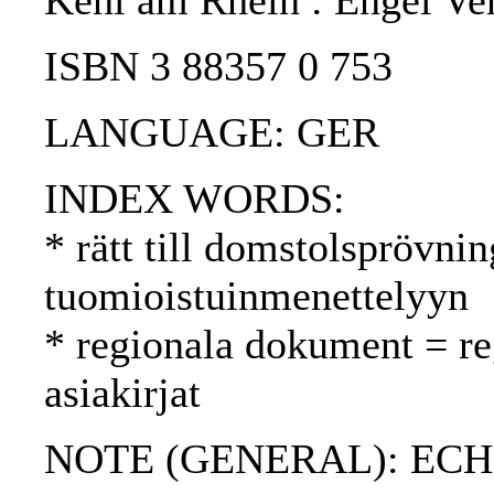
Kehl am Rhein : Engel Ver
ISBN 3 88357 0 753
LANGUAGE: GER
INDEX WORDS:
* rätt till domstolsprövnin
tuomioistuinmenettelyyn
* regionala dokument = reg
asiakirjat
NOTE (GENERAL): ECH