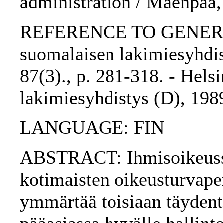
administration / Mäenpää,
REFERENCE TO GENERIC 
suomalaisen lakimiesyhdis
87(3)., p. 281-318. - Hels
lakimiesyhdistys (D), 198
LANGUAGE: FIN
ABSTRACT: Ihmisoikeusso
kotimaisten oikeusturvape
ymmärtää toisiaan täydentä