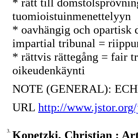
* rätt till domstolsprövnin
tuomioistuinmenettelyyn
* oavhängig och opartisk 
impartial tribunal = riipp
* rättvis rättegång = fair
oikeudenkäynti
NOTE (GENERAL): ECHR
URL
http://www.jstor.org
3.
Kopetzki, Christian : A