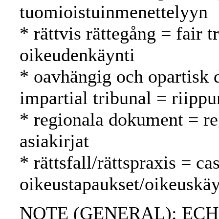
tuomioistuinmenettelyyn
* rättvis rättegång = fair
oikeudenkäynti
* oavhängig och opartisk 
impartial tribunal = riipp
* regionala dokument = reg
asiakirjat
* rättsfall/rättspraxis = c
oikeustapaukset/oikeuskäy
NOTE (GENERAL): ECH