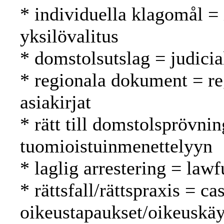
* individuella klagomål =
yksilövalitus
* domstolsutslag = judici
* regionala dokument = reg
asiakirjat
* rätt till domstolsprövnin
tuomioistuinmenettelyyn
* laglig arrestering = lawfu
* rättsfall/rättspraxis = c
oikeustapaukset/oikeuskäy