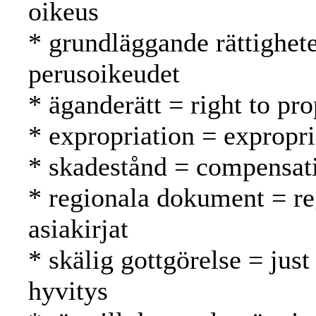
oikeus
* grundläggande rättighet
perusoikeudet
* äganderätt = right to pr
* expropriation = expropr
* skadestånd = compensat
* regionala dokument = reg
asiakirjat
* skälig gottgörelse = just
hyvitys