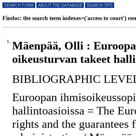
Findoc: the search term indexes=('access to court') resu
1.
Mäenpää, Olli : Euroopa
oikeusturvan takeet halli
BIBLIOGRAPHIC LEVEL: p
Euroopan ihmisoikeussopi
hallintoasioissa = The E
rights and the guarantees f