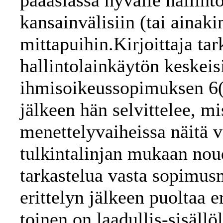
pääasiassa hyvälle hallinto
kansainvälisiin (tai ainak
mittapuihin.Kirjoittaja ta
hallintolainkäytön keskei
ihmisoikeussopimuksen 6(
jälkeen hän selvittelee, m
menettelyvaiheissa näitä 
tulkintalinjan mukaan nou
tarkastelua vasta sopimus
erittelyn jälkeen puoltaa er
toinen on laadullis-sisäll