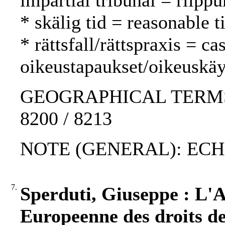
impartial tribunal = riipp
* skälig tid = reasonable 
* rättsfall/rättspraxis = c
oikeustapaukset/oikeuskäy
GEOGRAPHICAL TERMS: W
8200 / 8213
NOTE (GENERAL): ECH
7.
Sperduti, Giuseppe : L'A
Europeenne des droits de