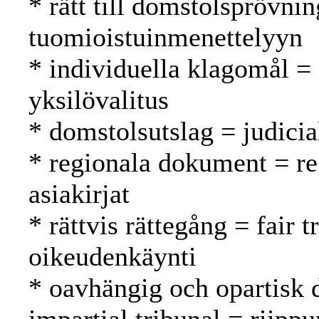
* rätt till domstolsprövnin
tuomioistuinmenettelyyn
* individuella klagomål =
yksilövalitus
* domstolsutslag = judici
* regionala dokument = reg
asiakirjat
* rättvis rättegång = fair
oikeudenkäynti
* oavhängig och opartisk 