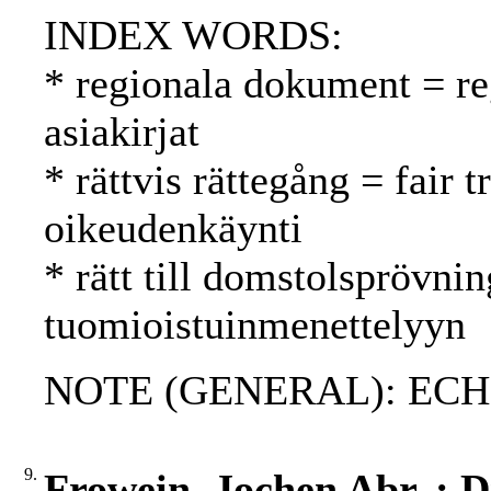
INDEX WORDS:
* regionala dokument = reg
asiakirjat
* rättvis rättegång = fair
oikeudenkäynti
* rätt till domstolsprövnin
tuomioistuinmenettelyyn
NOTE (GENERAL): ECH
9.
Frowein, Jochen Abr. : 