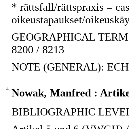
* rättsfall/rättspraxis = c
oikeustapaukset/oikeuskäy
GEOGRAPHICAL TERMS: W
8200 / 8213
NOTE (GENERAL): ECH
4.
Nowak, Manfred : Artik
BIBLIOGRAPHIC LEVEL: 