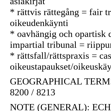
asiakirjat
* rättvis rättegång = fair
oikeudenkäynti
* oavhängig och opartisk 
impartial tribunal = riipp
* rättsfall/rättspraxis = c
oikeustapaukset/oikeuskäy
GEOGRAPHICAL TERMS: W
8200 / 8213
NOTE (GENERAL): ECH