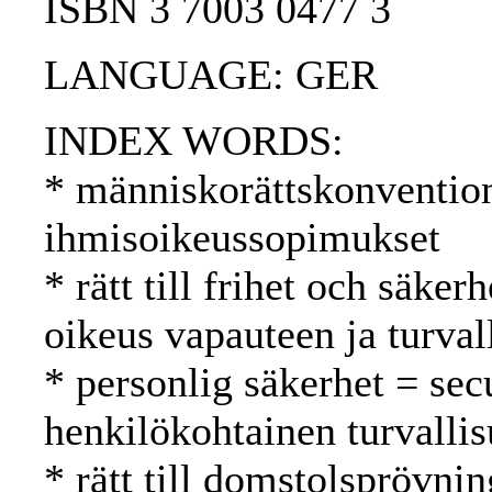
ISBN 3 7003 0477 3
LANGUAGE: GER
INDEX WORDS:
* människorättskonventio
ihmisoikeussopimukset
* rätt till frihet och säker
oikeus vapauteen ja turval
* personlig säkerhet = sec
henkilökohtainen turvalli
* rätt till domstolsprövnin