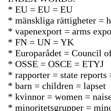
* EU = EU = EU
* mänskliga rättigheter = 
* vapenexport = arms expor
* FN = UN = YK
* Europarådet = Council 
* OSSE = OSCE = ETYJ
* rapporter = state reports 
* barn = children = lapset
* kvinnor = women = naise
* minoritetsgrupper = min