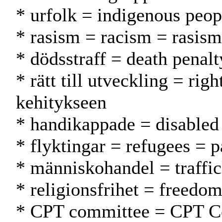
* urfolk = indigenous peop
* rasism = racism = rasism
* dödsstraff = death penal
* rätt till utveckling = ri
kehitykseen
* handikappade = disabled
* flyktingar = refugees = p
* människohandel = traffi
* religionsfrihet = freedo
* CPT committee = CPT C