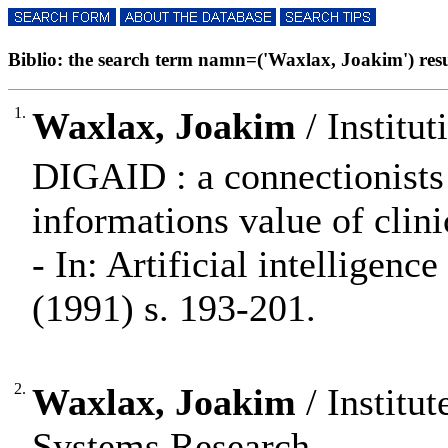
Biblio: the search term namn=('Waxlax, Joakim') resul
1.
Waxlax, Joakim
/ Institu
DIGAID : a connectionists
informations value of clinic
- In: Artificial intelligen
(1991) s. 193-201.
2.
Waxlax, Joakim
/ Institu
Systems Research