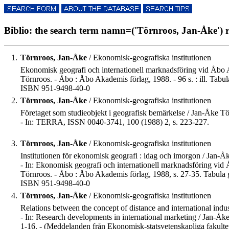
Biblio: the search term namn=('Törnroos, Jan-Åke') re
1.
Törnroos, Jan-Åke
/ Ekonomisk-geografiska institutionen
Ekonomisk geografi och internationell marknadsföring vid Åbo 
Törnroos. - Åbo : Åbo Akademis förlag, 1988. - 96 s. : ill. Tabu
ISBN 951-9498-40-0
2.
Törnroos, Jan-Åke
/ Ekonomisk-geografiska institutionen
Företaget som studieobjekt i geografisk bemärkelse / Jan-Åke Tö
- In: TERRA, ISSN 0040-3741, 100 (1988) 2, s. 223-227.
3.
Törnroos, Jan-Åke
/ Ekonomisk-geografiska institutionen
Institutionen för ekonomisk geografi : idag och imorgon / Jan-Å
- In: Ekonomisk geografi och internationell marknadsföring vi
Törnroos. - Åbo : Åbo Akademis förlag, 1988, s. 27-35. Tabula 
ISBN 951-9498-40-0
4.
Törnroos, Jan-Åke
/ Ekonomisk-geografiska institutionen
Relations between the concept of distance and international indu
- In: Research developments in international marketing / Jan-Åk
1-16. - (Meddelanden från Ekonomisk-statsvetenskapliga fakult