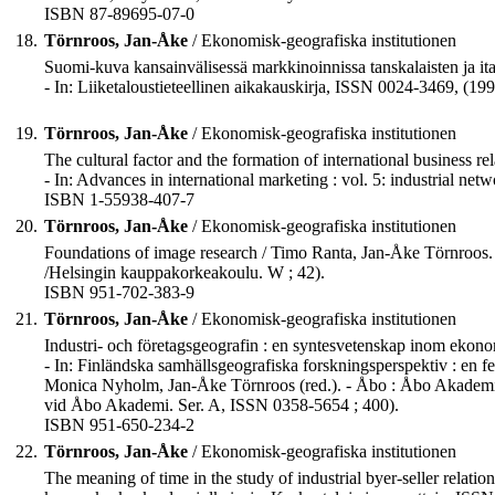
ISBN 87-89695-07-0
18.
Törnroos, Jan-Åke
/ Ekonomisk-geografiska institutionen
Suomi-kuva kansainvälisessä markkinoinnissa tanskalaisten ja ita
- In: Liiketaloustieteellinen aikakauskirja, ISSN 0024-3469, (19
19.
Törnroos, Jan-Åke
/ Ekonomisk-geografiska institutionen
The cultural factor and the formation of international business re
- In: Advances in international marketing : vol. 5: industrial n
ISBN 1-55938-407-7
20.
Törnroos, Jan-Åke
/ Ekonomisk-geografiska institutionen
Foundations of image research / Timo Ranta, Jan-Åke Törnroos. - 
/Helsingin kauppakorkeakoulu. W ; 42).
ISBN 951-702-383-9
21.
Törnroos, Jan-Åke
/ Ekonomisk-geografiska institutionen
Industri- och företagsgeografin : en syntesvetenskap inom ekono
- In: Finländska samhällsgeografiska forskningsperspektiv : en f
Monica Nyholm, Jan-Åke Törnroos (red.). - Åbo : Åbo Akademi, 
vid Åbo Akademi. Ser. A, ISSN 0358-5654 ; 400).
ISBN 951-650-234-2
22.
Törnroos, Jan-Åke
/ Ekonomisk-geografiska institutionen
The meaning of time in the study of industrial byer-seller relati