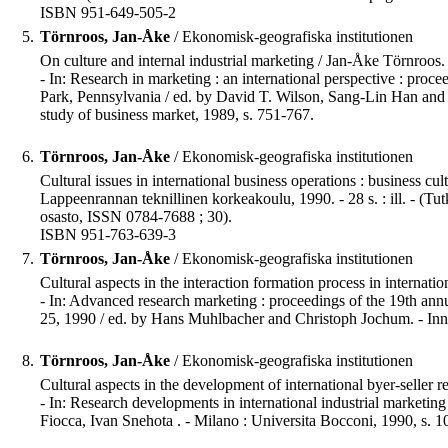
ISBN 951-649-505-2
5.
Törnroos, Jan-Åke
/ Ekonomisk-geografiska institutionen
On culture and internal industrial marketing / Jan-Åke Törnroos.
- In: Research in marketing : an international perspective : pro
Park, Pennsylvania / ed. by David T. Wilson, Sang-Lin Han and Ga
study of business market, 1989, s. 751-767.
6.
Törnroos, Jan-Åke
/ Ekonomisk-geografiska institutionen
Cultural issues in international business operations : business c
Lappeenrannan teknillinen korkeakoulu, 1990. - 28 s. : ill. - (T
osasto, ISSN 0784-7688 ; 30).
ISBN 951-763-639-3
7.
Törnroos, Jan-Åke
/ Ekonomisk-geografiska institutionen
Cultural aspects in the interaction formation process in internati
- In: Advanced research marketing : proceedings of the 19th an
25, 1990 / ed. by Hans Muhlbacher and Christoph Jochum. - Inn
8.
Törnroos, Jan-Åke
/ Ekonomisk-geografiska institutionen
Cultural aspects in the development of international byer-seller r
- In: Research developments in international industrial marketing
Fiocca, Ivan Snehota . - Milano : Universita Bocconi, 1990, s. 