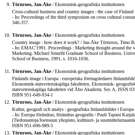
9.
Törnroos, Jan-Åke
/ Ekonomisk-geografiska institutionen
Cross-cultural business and country images : the case of Finland
- In: Proceedings of the third symposium on cross cultural consum
346-357.
10.
Törnroos, Jan-Åke
/ Ekonomisk-geografiska institutionen
Country image : how does it work? / Jan-Åke Törnroos, Timo R
- In: EMAC'1991. Proceedings : Marketing thought around the 
Marketing. Michael Smurfit Graduate School of Business. Unive
School of Business, 1991, s. 1016-1036.
11.
Törnroos, Jan-Åke
/ Ekonomisk-geografiska institutionen
Finlands image i Europa : europeiska företagsledares finlandsb
Ekonomisk-statsvetenskapliga fakulteten. Ekonomisk- geografisk 
statsvetenskapliga fakulteten vid Åbo Akademi. Ser. A, ISSN 03
ISBN 951-649-934-1
12.
Törnroos, Jan-Åke
/ Ekonomisk-geografiska institutionen
Kultur, geografi och analys : geografiska finlandsbilder i Europ
- In: Europa förändras, förändras geografin / Pauli Tapani Karjala
(Tiedonantoja/Joensuun yliopisto, kulttuuri- ja suunnittelumaant
ISBN 951-696-989-5
13.
Törnroos, Jan-Åke
/ Ekonomisk-geografiska institutionen