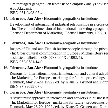
Om företagets geografi : en teoretisk och empirisk analys / av Jan
Åbo Akademi.
ISBN 951-9498-97-4
14.
Törnroos, Jan-Åke
/ Ekonomisk-geografiska institutionen
Development of international industrial relationships in a cross-cu
- In: The cultural dimension of international marketing : progr
Odense : Department of Marketing. Odense University, 1992, s.
15.
Törnroos, Jan-Åke
/ Ekonomisk-geografiska institutionen
Images of Finland and Finnish businesspeople through the prism
- In: Cross-cultural communication in Europe / Michael Berry (ed.
keskustelunaiheita, ISSN 0788-964X ; 1992, 1).
ISBN 952-9581-14-9
16.
Törnroos, Jan-Åke
/ Ekonomisk-geografiska institutionen
Reasons for international industrial interaction and cultural adapt
- In: Marketing for Europe - marketing for future : proceedings
Denmark, May 26-29, 1992 / ed. by Klaus G. Grunert and Dorthe
ISBN 87-89695-07-0
17.
Törnroos, Jan-Åke
/ Ekonomisk-geografiska institutionen
A structuralist approach to interaction and networks in busines
- In: Marketing for Europe - marketing for future : proceedings
Denmark, May 26-29, 1992 / ed. by Klaus G. Grunert and Dorthe