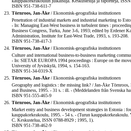
kauppakorkeakoulun julkaisuja. Keskusteluja ja raportteja, ISSN
ISBN 951-738-611-7
23.
Törnroos, Jan-Åke
/ Ekonomisk-geografiska institutionen
Penetration of industrial markets and industrial marketing to Es
- In: Managing East-West business in turbulent times : proceed
Business Congress, Turku, June 3-6, 1993; edited by Erdener K
Administration, Institute for East-West Trade, 1993, s. 193-208.
ISBN 951-738-417-3
24.
Törnroos, Jan-Åke
/ Ekonomisk-geografiska institutionen
Culture and international business-to-business marketing commu
- In: SIETAR EUROPA 1994 proceedings : Europe on the move - f
University of Jyväskylä, 1994, s. 154-163.
ISBN 951-34-0319-X
25.
Törnroos, Jan-Åke
/ Ekonomisk-geografiska institutionen
Geography and logistics : the missing link? / Jan-Åke Törnroo
and Business, 1995. - 31 s. : ill. - (Meddelanden från Svenska 
ISBN 951-555-465-9
26.
Törnroos, Jan-Åke
/ Ekonomisk-geografiska institutionen
Market entry and business development strategies in Estonia : f
kauppakorkeakoulu, 1995. - 54 s. - (Turun kauppakorkeakoulu. Y
C. Keskustelua, ISSN 0788-8929 ; 1995, 1).
ISBN 951-738-462-9