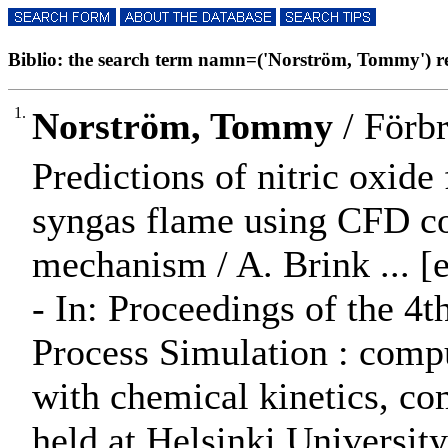
Biblio: the search term namn=('Norström, Tommy') res
1.
Norström, Tommy
/ Förb
Predictions of nitric oxid
syngas flame using CFD co
mechanism / A. Brink ... [et
- In: Proceedings of the 4
Process Simulation : comp
with chemical kinetics, c
held at Helsinki Universit