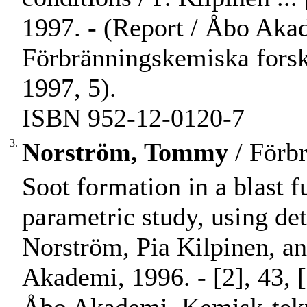
1997. - (Report / Åbo Aka
Förbränningskemiska fors
1997, 5).
ISBN 952-12-0120-7
3.
Norström, Tommy
/ Förb
Soot formation in a blast f
parametric study, using de
Norström, Pia Kilpinen, a
Akademi, 1996. - [2], 43, [1]