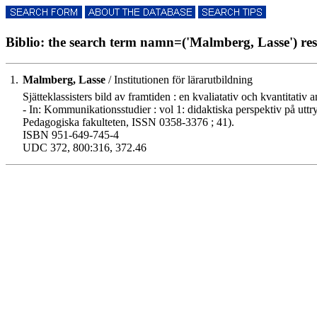
Biblio: the search term namn=('Malmberg, Lasse') resu
1.
Malmberg, Lasse
/ Institutionen för lärarutbildning
Sjätteklassisters bild av framtiden : en kvaliatativ och kvantitativ
- In: Kommunikationsstudier : vol 1: didaktiska perspektiv på utt
Pedagogiska fakulteten, ISSN 0358-3376 ; 41).
ISBN 951-649-745-4
UDC 372, 800:316, 372.46