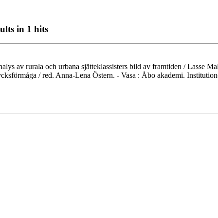
lts in 1 hits
 analys av rurala och urbana sjätteklassisters bild av framtiden / Lasse M
rycksförmåga / red. Anna-Lena Östern. - Vasa : Åbo akademi. Institution