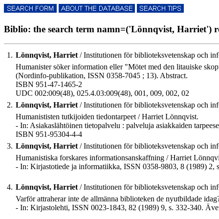
Biblio: the search term namn=('Lönnqvist, Harriet') res
1.
Lönnqvist, Harriet
/ Institutionen för biblioteksvetenskap och in
Humanister söker information eller "Mötet med den litauiske skoput
(Nordinfo-publikation, ISSN 0358-7045 ; 13). Abstract.
ISBN 951-47-1465-2
UDC 002:009(48), 025.4.03:009(48), 001, 009, 002, 02
2.
Lönnqvist, Harriet
/ Institutionen för biblioteksvetenskap och in
Humanististen tutkijoiden tiedontarpeet / Harriet Lönnqvist.
- In: Asiakaslähtöinen tietopalvelu : palveluja asiakkaiden tarpees
ISBN 951-95304-4-4
3.
Lönnqvist, Harriet
/ Institutionen för biblioteksvetenskap och in
Humanistiska forskares informationsanskaffning / Harriet Lönnqvi
- In: Kirjastotiede ja informatiikka, ISSN 0358-9803, 8 (1989) 2, 
4.
Lönnqvist, Harriet
/ Institutionen för biblioteksvetenskap och in
Varför attraherar inte de allmänna biblioteken de nyutbildade idag
- In: Kirjastolehti, ISSN 0023-1843, 82 (1989) 9, s. 332-340. Även