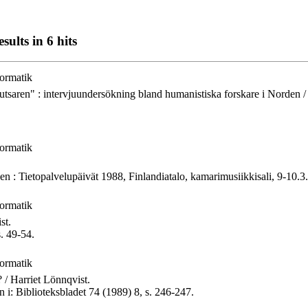
ults in 6 hits
formatik
saren" : intervjuundersökning bland humanistiska forskare i Norden / Ha
formatik
een : Tietopalvelupäivät 1988, Finlandiatalo, kamarimusiikkisali, 9-10.3.
formatik
st.
s. 49-54.
formatik
? / Harriet Lönnqvist.
 i: Biblioteksbladet 74 (1989) 8, s. 246-247.