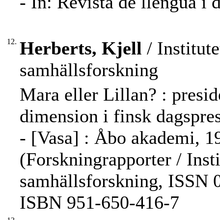
- In: Revista de llengua i
12.
Herberts, Kjell
/ Institut
samhällsforskning
Mara eller Lillan? : presid
dimension i finsk dagspres
- [Vasa] : Åbo akademi, 1994
(Forskningrapporter / Inst
samhällsforskning, ISSN 0
ISBN 951-650-416-7