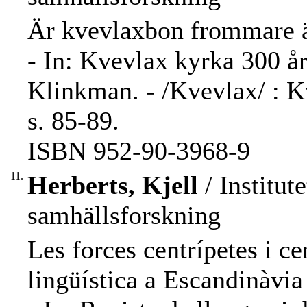
Är kvevlaxbon frommare än
- In: Kvevlax kyrka 300 år 
Klinkman. - /Kvevlax/ : Kv
s. 85-89.
ISBN 952-90-3968-9
11.
Herberts, Kjell
/ Institut
samhällsforskning
Les forces centrípetes i ce
lingüística a Escandinàvia