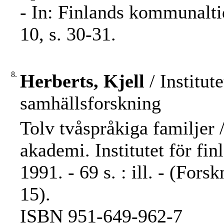
- In: Finlands kommunalti
10, s. 30-31.
8.
Herberts, Kjell
/ Institut
samhällsforskning
Tolv tvåspråkiga familjer 
akademi. Institutet för fi
1991. - 69 s. : ill. - (For
15).
ISBN 951-649-962-7