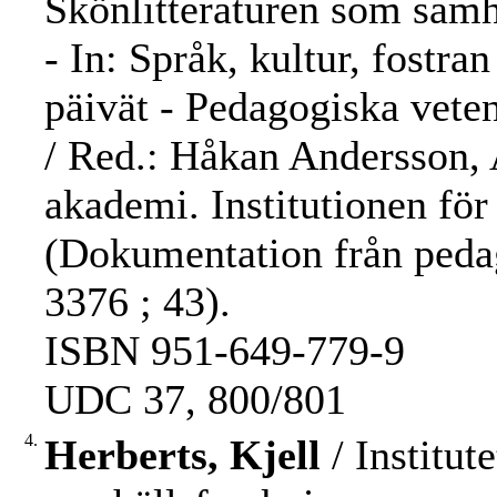
Skönlitteraturen som samhä
- In: Språk, kultur, fostra
päivät - Pedagogiska vete
/ Red.: Håkan Andersson, 
akademi. Institutionen för 
(Dokumentation från peda
3376 ; 43).
ISBN 951-649-779-9
UDC 37, 800/801
4.
Herberts, Kjell
/ Institut