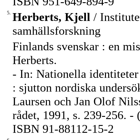
ISBN 951-649-894-9
5.
Herberts, Kjell
/ Institut
samhällsforskning
Finlands svenskar : en mis
Herberts.
- In: Nationella identiteter
: sjutton nordiska undersö
Laursen och Jan Olof Nils
rådet, 1991, s. 239-256. - 
ISBN 91-88112-15-2