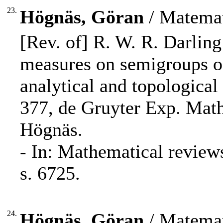
23.
Högnäs, Göran
/ Matemat
[Rev. of] R. W. R. Darlin
measures on semigroups of
analytical and topological
377, de Gruyter Exp. Math
Högnäs.
- In: Mathematical revie
s. 6725.
24.
Högnäs, Göran
/ Matemat