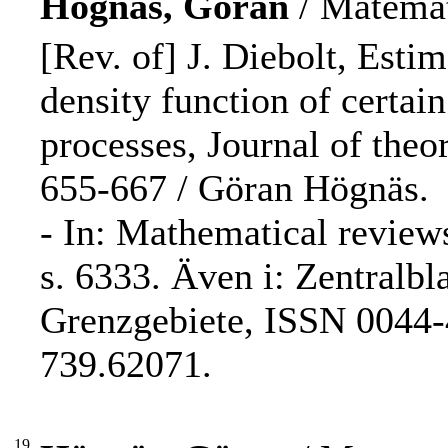
Högnäs, Göran
/ Matemat
[Rev. of] J. Diebolt, Estima
density function of certai
processes, Journal of theor
655-667 / Göran Högnäs.
- In: Mathematical review
s. 6333. Även i: Zentralbl
Grenzgebiete, ISSN 0044-4
739.62071.
19.