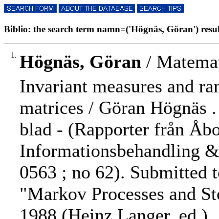
Biblio: the search term namn=('Högnäs, Göran') result
1.
Högnäs, Göran
/ Matemat
Invariant measures and r
matrices / Göran Högnäs .
blad - (Rapporter från Åb
Informationsbehandling &
0563 ; no 62). Submitted 
"Markov Processes and St
1988 (Heinz Langer, ed.).