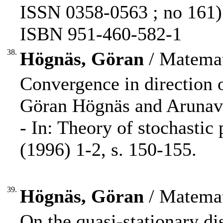
ISSN 0358-0563 ; no 161)
ISBN 951-460-582-1
38.
Högnäs, Göran
/ Matemat
Convergence in direction 
Göran Högnäs and Arunav
- In: Theory of stochasti
(1996) 1-2, s. 150-155.
39.
Högnäs, Göran
/ Matemat
On the quasi-stationary dis