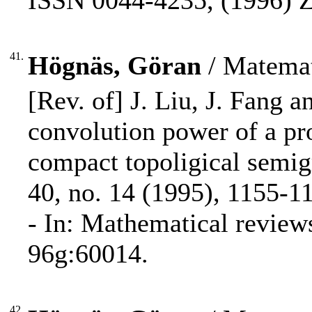
ISSN 0044-4235, (1996) Z
41.
Högnäs, Göran
/ Matemat
[Rev. of] J. Liu, J. Fang a
convolution power of a pr
compact topoligical semig
40, no. 14 (1995), 1155-1
- In: Mathematical revie
96g:60014.
42.