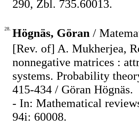
290, Zbl. 735.60013.
28.
Högnäs, Göran
/ Matemat
[Rev. of] A. Mukherjea, R
nonnegative matrices : attr
systems. Probability theory
415-434 / Göran Högnäs.
- In: Mathematical review
94i: 60008.