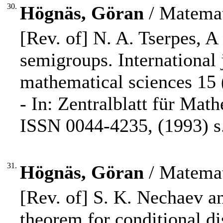
30.
Högnäs, Göran
/ Matemat
[Rev. of] N. A. Tserpes, 
semigroups. International
mathematical sciences 15
- In: Zentralblatt für Mat
ISSN 0044-4235, (1993) s
31.
Högnäs, Göran
/ Matemat
[Rev. of] S. K. Nechaev an
theorem for conditional di