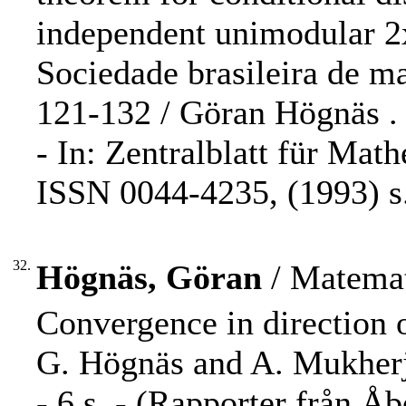
independent unimodular 2
Sociedade brasileira de m
121-132 / Göran Högnäs .
- In: Zentralblatt für Mat
ISSN 0044-4235, (1993) s.
32.
Högnäs, Göran
/ Matemat
Convergence in direction 
G. Högnäs and A. Mukherj
- 6 s. - (Rapporter från 