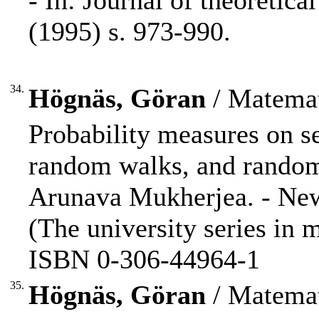
- In: Journal of theoretic
(1995) s. 973-990.
34.
Högnäs, Göran
/ Matemat
Probability measures on s
random walks, and random
Arunava Mukherjea. - New 
(The university series in 
ISBN 0-306-44964-1
35.
Högnäs, Göran
/ Matemat