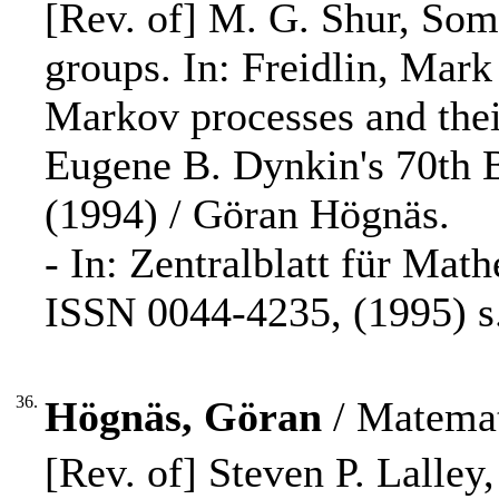
[Rev. of] M. G. Shur, Som
groups. In: Freidlin, Mark 
Markov processes and their
Eugene B. Dynkin's 70th B
(1994) / Göran Högnäs.
- In: Zentralblatt für Mat
ISSN 0044-4235, (1995) s.
36.
Högnäs, Göran
/ Matemat
[Rev. of] Steven P. Lalley