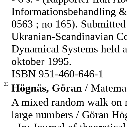
Informationsbehandling &
0563 ; no 165). Submitted 
Ukranian-Scandinavian Co
Dynamical Systems held a
oktober 1995.
ISBN 951-460-646-1
33.
Högnäs, Göran
/ Matemat
A mixed random walk on n
large numbers / Göran Hö