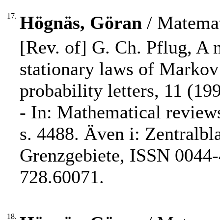
17.
Högnäs, Göran
/ Matemat
[Rev. of] G. Ch. Pflug, A 
stationary laws of Markov 
probability letters, 11 (1
- In: Mathematical review
s. 4488. Även i: Zentralbl
Grenzgebiete, ISSN 0044-4
728.60071.
18.