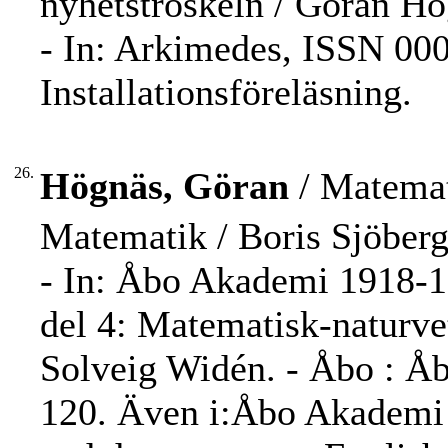
nyhetströskeln / Göran Hö
- In: Arkimedes, ISSN 000
Installationsföreläsning.
26.
Högnäs, Göran
/ Matemat
Matematik / Boris Sjöber
- In: Åbo Akademi 1918-199
del 4: Matematisk-naturvet
Solveig Widén. - Åbo : Åb
120. Även i:Åbo Akademi 