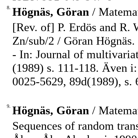
8.
Högnäs, Göran
/ Matemat
[Rev. of] P. Erdös and R
Zn/sub/2 / Göran Högnäs.
- In: Journal of multivari
(1989) s. 111-118. Även i
0025-5629, 89d(1989), s. 
9.
Högnäs, Göran
/ Matemat
Sequences of random tran