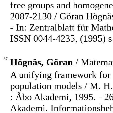
free groups and homogeneo
2087-2130 / Göran Högnä
- In: Zentralblatt für Mat
ISSN 0044-4235, (1995) s.
37.
Högnäs, Göran
/ Matemat
A unifying framework for c
population models / M. H
: Åbo Akademi, 1995. - 26 
Akademi. Informationsbeh