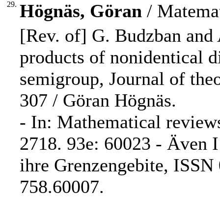
29.
Högnäs, Göran
/ Matemat
[Rev. of] G. Budzban and
products of nonidentical d
semigroup, Journal of theo
307 / Göran Högnäs.
- In: Mathematical review
2718. 93e: 60023 - Även I
ihre Grenzengebite, ISSN 
758.60007.