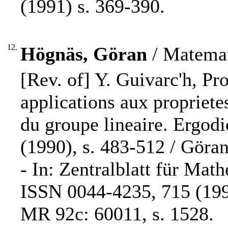
(1991) s. 369-390.
12.
Högnäs, Göran
/ Matemat
[Rev. of] Y. Guivarc'h, Pro
applications aux propriet
du groupe lineaire. Ergod
(1990), s. 483-512 / Göra
- In: Zentralblatt für Mat
ISSN 0044-4235, 715 (1991
MR 92c: 60011, s. 1528.