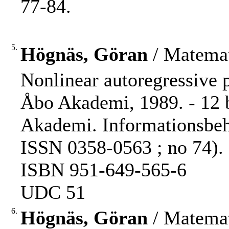
77-84.
5.
Högnäs, Göran
/ Matemat
Nonlinear autoregressive 
Åbo Akademi, 1989. - 12 bl
Akademi. Informationsbeh
ISSN 0358-0563 ; no 74).
ISBN 951-649-565-6
UDC 51
6.
Högnäs, Göran
/ Matemat