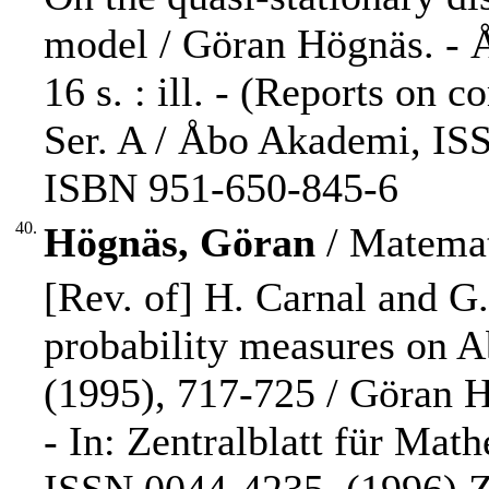
model / Göran Högnäs. - Å
16 s. : ill. - (Reports on
Ser. A / Åbo Akademi, ISS
ISBN 951-650-845-6
40.
Högnäs, Göran
/ Matemat
[Rev. of] H. Carnal and G.
probability measures on Ab
(1995), 717-725 / Göran 
- In: Zentralblatt für Mat