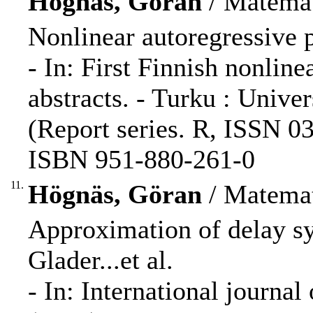
Högnäs, Göran
/ Matemat
Nonlinear autoregressive 
- In: First Finnish nonlin
abstracts. - Turku : Univer
(Report series. R, ISSN 0
ISBN 951-880-261-0
11.
Högnäs, Göran
/ Matemat
Approximation of delay sys
Glader...et al.
- In: International journa