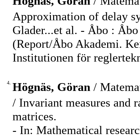
Högnäs, Göran
/ Matemat
Approximation of delay sys
Glader...et al. - Åbo : Åbo
(Report/Åbo Akademi. Kem
Institutionen för reglerte
4.
Högnäs, Göran
/ Matemat
/ Invariant measures and
matrices.
- In: Mathematical resear