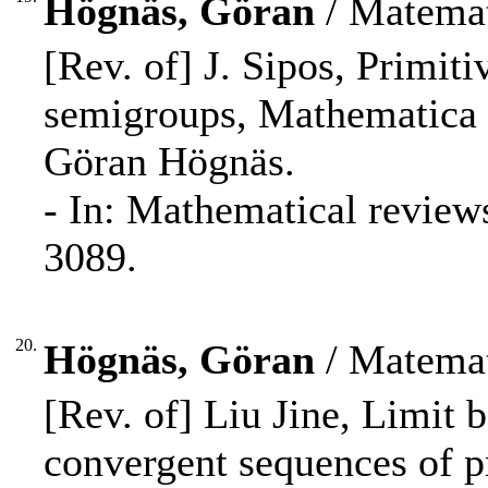
Högnäs, Göran
/ Matemat
[Rev. of] J. Sipos, Primit
semigroups, Mathematica S
Göran Högnäs.
- In: Mathematical review
3089.
20.
Högnäs, Göran
/ Matemat
[Rev. of] Liu Jine, Limit 
convergent sequences of p