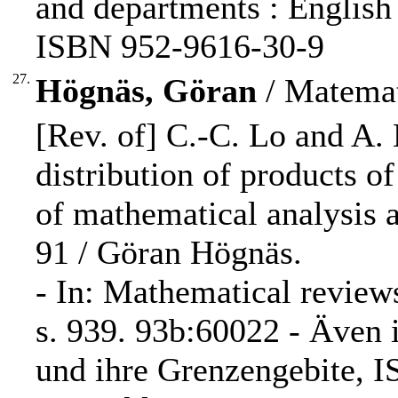
and departments : English
ISBN 952-9616-30-9
27.
Högnäs, Göran
/ Matemat
[Rev. of] C.-C. Lo and A.
distribution of products o
of mathematical analysis 
91 / Göran Högnäs.
- In: Mathematical review
s. 939. 93b:60022 - Även i
und ihre Grenzengebite, I