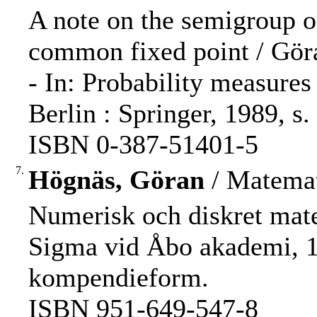
A note on the semigroup o
common fixed point / Gör
- In: Probability measures
Berlin : Springer, 1989, s
ISBN 0-387-51401-5
7.
Högnäs, Göran
/ Matemat
Numerisk och diskret matem
Sigma vid Åbo akademi, 198
kompendieform.
ISBN 951-649-547-8