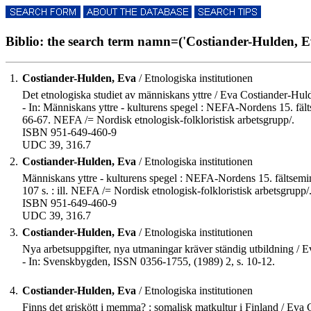
Biblio: the search term namn=('Costiander-Hulden, Eva
1.
Costiander-Hulden, Eva
/ Etnologiska institutionen
Det etnologiska studiet av människans yttre / Eva Costiander-Hul
- In: Människans yttre - kulturens spegel : NEFA-Nordens 15. fäl
66-67. NEFA /= Nordisk etnologisk-folkloristisk arbetsgrupp/.
ISBN 951-649-460-9
UDC 39, 316.7
2.
Costiander-Hulden, Eva
/ Etnologiska institutionen
Människans yttre - kulturens spegel : NEFA-Nordens 15. fältsemin
107 s. : ill. NEFA /= Nordisk etnologisk-folkloristisk arbetsgrupp/
ISBN 951-649-460-9
UDC 39, 316.7
3.
Costiander-Hulden, Eva
/ Etnologiska institutionen
Nya arbetsuppgifter, nya utmaningar kräver ständig utbildning / 
- In: Svenskbygden, ISSN 0356-1755, (1989) 2, s. 10-12.
4.
Costiander-Hulden, Eva
/ Etnologiska institutionen
Finns det griskött i memma? : somalisk matkultur i Finland / Eva