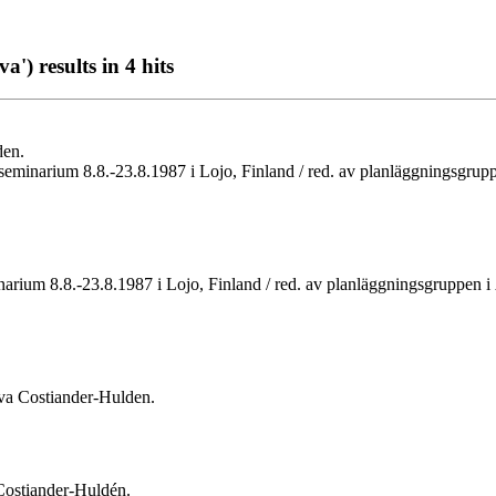
') results in 4 hits
den.
tseminarium 8.8.-23.8.1987 i Lojo, Finland / red. av planläggningsgru
arium 8.8.-23.8.1987 i Lojo, Finland / red. av planläggningsgruppen i
.
Eva Costiander-Hulden.
 Costiander-Huldén.