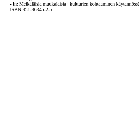
- In: Meikäläisiä muukalaisia : kultturien kohtaaminen käytännöss
ISBN 951-96345-2-5