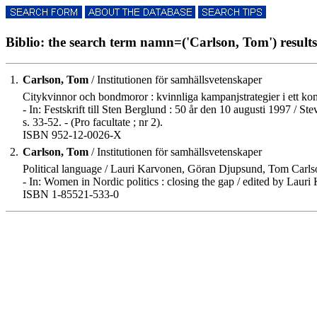
Biblio: the search term namn=('Carlson, Tom') results 
1.
Carlson, Tom
/ Institutionen för samhällsvetenskaper
Citykvinnor och bondmoror : kvinnliga kampanjstrategier i ett k
- In: Festskrift till Sten Berglund : 50 år den 10 augusti 1997 /
s. 33-52. - (Pro facultate ; nr 2).
ISBN 952-12-0026-X
2.
Carlson, Tom
/ Institutionen för samhällsvetenskaper
Political language / Lauri Karvonen, Göran Djupsund, Tom Carls
- In: Women in Nordic politics : closing the gap / edited by Laur
ISBN 1-85521-533-0