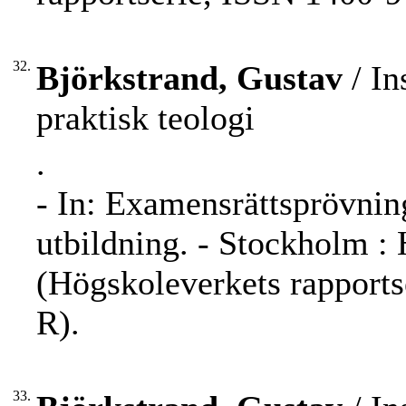
32.
Björkstrand, Gustav
/ In
praktisk teologi
.
- In: Examensrättsprövning
utbildning. - Stockholm :
(Högskoleverkets rapport
R).
33.