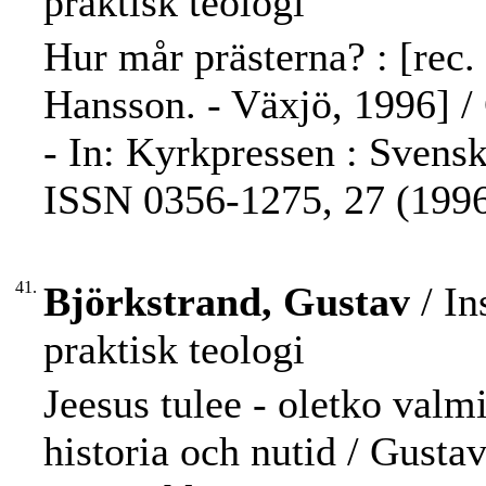
praktisk teologi
Hur mår prästerna? : [rec. 
Hansson. - Växjö, 1996] /
- In: Kyrkpressen : Svensk
ISSN 0356-1275, 27 (1996)
41.
Björkstrand, Gustav
/ In
praktisk teologi
Jeesus tulee - oletko valmi
historia och nutid / Gusta