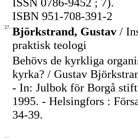
ISSN 0786-9452 ; 7).
ISBN 951-708-391-2
27.
Björkstrand, Gustav
/ In
praktisk teologi
Behövs de kyrkliga organ
kyrka? / Gustav Björkstra
- In: Julbok för Borgå stif
1995. - Helsingfors : Förs
34-39.