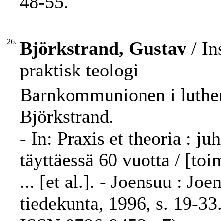
48-55.
26.
Björkstrand, Gustav
/ In
praktisk teologi
Barnkommunionen i luthers
Björkstrand.
- In: Praxis et theoria : 
täyttäessä 60 vuotta / [to
... [et al.]. - Joensuu : J
tiedekunta, 1996, s. 19-33