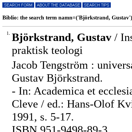
Biblio: the search term namn=('Björkstrand, Gustav') r
1.
Björkstrand, Gustav
/ In
praktisk teologi
Jacob Tengström : univers
Gustav Björkstrand.
- In: Academica et ecclesi
Cleve / ed.: Hans-Olof Kv
1991, s. 5-17.
ISBN 951-9498-89-3