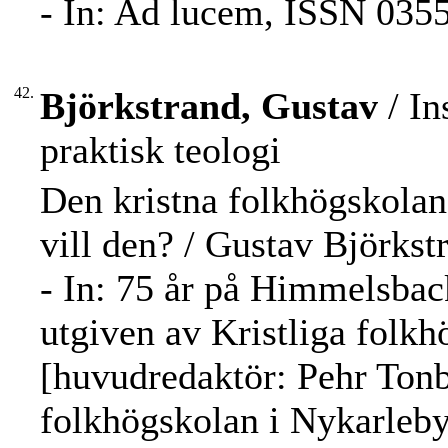
- In: Ad lucem, ISSN 0355
42.
Björkstrand, Gustav
/ In
praktisk teologi
Den kristna folkhögskolan
vill den? / Gustav Björkst
- In: 75 år på Himmelsback
utgiven av Kristliga folkh
[huvudredaktör: Pehr Tonbe
folkhögskolan i Nykarleby,