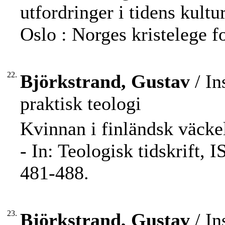
utfordringer i tidens kultu
Oslo : Norges kristelege f
22.
Björkstrand, Gustav
/ In
praktisk teologi
Kvinnan i finländsk väckel
- In: Teologisk tidskrift,
481-488.
23.
Björkstrand, Gustav
/ In