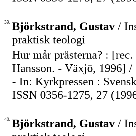
39.
Björkstrand, Gustav
/ In
praktisk teologi
Hur mår prästerna? : [rec. 
Hansson. - Växjö, 1996] /
- In: Kyrkpressen : Svensk
ISSN 0356-1275, 27 (1996)
40.
Björkstrand, Gustav
/ In