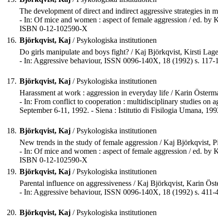
The development of direct and indirect aggressive strategies in 
- In: Of mice and women : aspect of female aggression / ed. by 
ISBN 0-12-102590-X
16.
Björkqvist, Kaj
/ Psykologiska institutionen
Do girls manipulate and boys fight? / Kaj Björkqvist, Kirsti Lag
- In: Aggressive behaviour, ISSN 0096-140X, 18 (1992) s. 117-
17.
Björkqvist, Kaj
/ Psykologiska institutionen
Harassment at work : aggression in everyday life / Karin Österm
- In: From conflict to cooperation : multidisciplinary studies o
September 6-11, 1992. - Siena : Istitutio di Fisilogia Umana, 199
18.
Björkqvist, Kaj
/ Psykologiska institutionen
New trends in the study of female aggression / Kaj Björkqvist, 
- In: Of mice and women : aspect of female aggression / ed. by 
ISBN 0-12-102590-X
19.
Björkqvist, Kaj
/ Psykologiska institutionen
Parental influence on aggressiveness / Kaj Björkqvist, Karin Ös
- In: Aggressive behaviour, ISSN 0096-140X, 18 (1992) s. 411-
20.
Björkqvist, Kaj
/ Psykologiska institutionen