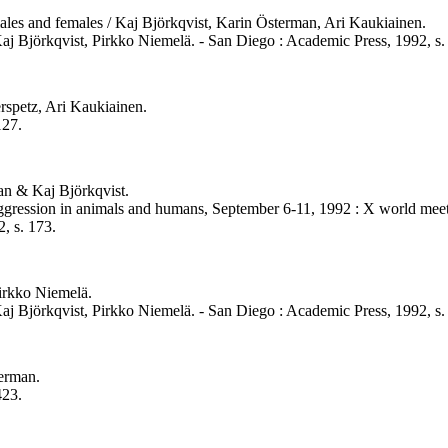
males and females / Kaj Björkqvist, Karin Österman, Ari Kaukiainen.
Kaj Björkqvist, Pirkko Niemelä. - San Diego : Academic Press, 1992, s.
erspetz, Ari Kaukiainen.
127.
an & Kaj Björkqvist.
n aggression in animals and humans, September 6-11, 1992 : X world mee
2, s. 173.
Pirkko Niemelä.
Kaj Björkqvist, Pirkko Niemelä. - San Diego : Academic Press, 1992, s.
terman.
423.