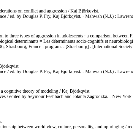
siderations on conflict and aggression / Kaj Björkqvist.
violence / ed. by Douglas P. Fry, Kaj Björkqvist. - Mahwah (N.J.) : Lawre
tion to three types of aggression in adolescents : a comparison between Fi
gical determinants = Les déterminants socio-cognitifs et neurobiologiqu
Strasbourg, France : program. - [Strasbourg] : [International Society 
Björkqvist.
violence / ed. by Douglas P. Fry, Kaj Björkqvist. - Mahwah (N.J.) : Lawre
a cognitive theory of modeling / Kaj Björkqvist.
ctives / edited by Seymour Feshbach and Jolanta Zagrodzka. - New York :
.
elationship between world view, culture, personality, and upbringing / 