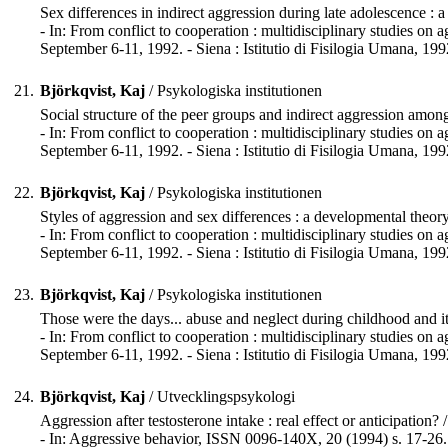
Sex differences in indirect aggression during late adolescence : a
- In: From conflict to cooperation : multidisciplinary studies o
September 6-11, 1992. - Siena : Istitutio di Fisilogia Umana, 199
21.
Björkqvist, Kaj
/ Psykologiska institutionen
Social structure of the peer groups and indirect aggression amon
- In: From conflict to cooperation : multidisciplinary studies o
September 6-11, 1992. - Siena : Istitutio di Fisilogia Umana, 199
22.
Björkqvist, Kaj
/ Psykologiska institutionen
Styles of aggression and sex differences : a developmental theory 
- In: From conflict to cooperation : multidisciplinary studies o
September 6-11, 1992. - Siena : Istitutio di Fisilogia Umana, 1992
23.
Björkqvist, Kaj
/ Psykologiska institutionen
Those were the days... abuse and neglect during childhood and i
- In: From conflict to cooperation : multidisciplinary studies o
September 6-11, 1992. - Siena : Istitutio di Fisilogia Umana, 199
24.
Björkqvist, Kaj
/ Utvecklingspsykologi
Aggression after testosterone intake : real effect or anticipation? / 
- In: Aggressive behavior, ISSN 0096-140X, 20 (1994) s. 17-26.