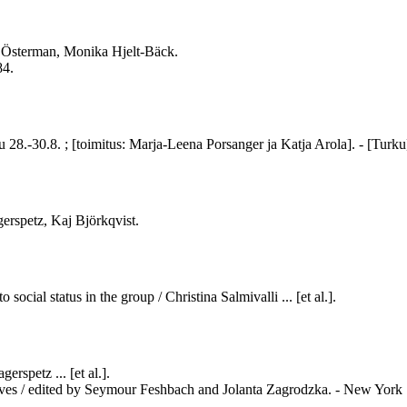
n Österman, Monika Hjelt-Bäck.
84.
rku 28.-30.8. ; [toimitus: Marja-Leena Porsanger ja Katja Arola]. - [Turk
gerspetz, Kaj Björkqvist.
 social status in the group / Christina Salmivalli ... [et al.].
erspetz ... [et al.].
ctives / edited by Seymour Feshbach and Jolanta Zagrodzka. - New York :