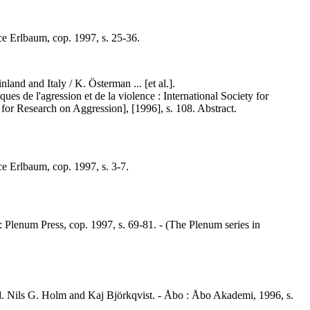
nce Erlbaum, cop. 1997, s. 25-36.
nland and Italy / K. Österman ... [et al.].
es de l'agression et de la violence : International Society for
for Research on Aggression], [1996], s. 108. Abstract.
nce Erlbaum, cop. 1997, s. 3-7.
 Plenum Press, cop. 1997, s. 69-81. - (The Plenum series in
red. Nils G. Holm and Kaj Björkqvist. - Åbo : Åbo Akademi, 1996, s.