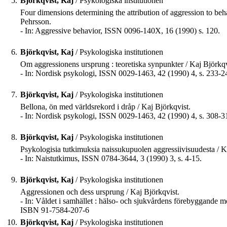
5.
Björkqvist, Kaj
/ Psykologiska institutionen
Four dimensions determining the attribution of aggression to be
Pehrsson.
- In: Aggressive behavior, ISSN 0096-140X, 16 (1990) s. 120.
6.
Björkqvist, Kaj
/ Psykologiska institutionen
Om aggressionens ursprung : teoretiska synpunkter / Kaj Björkqv
- In: Nordisk psykologi, ISSN 0029-1463, 42 (1990) 4, s. 233-2
7.
Björkqvist, Kaj
/ Psykologiska institutionen
Bellona, ön med världsrekord i dråp / Kaj Björkqvist.
- In: Nordisk psykologi, ISSN 0029-1463, 42 (1990) 4, s. 308-3
8.
Björkqvist, Kaj
/ Psykologiska institutionen
Psykologisia tutkimuksia naissukupuolen aggressiivisuudesta / K
- In: Naistutkimus, ISSN 0784-3644, 3 (1990) 3, s. 4-15.
9.
Björkqvist, Kaj
/ Psykologiska institutionen
Aggressionen och dess ursprung / Kaj Björkqvist.
- In: Våldet i samhället : hälso- och sjukvårdens förebyggande mö
ISBN 91-7584-207-6
10.
Björkqvist, Kaj
/ Psykologiska institutionen