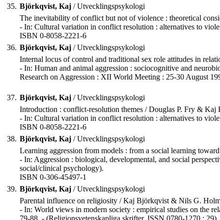
35.
Björkqvist, Kaj
/ Utvecklingspsykologi
The inevitability of conflict but not of violence : theoretical con
- In: Cultural variation in conflict resolution : alternatives to 
ISBN 0-8058-2221-6
36.
Björkqvist, Kaj
/ Utvecklingspsykologi
Internal locus of control and traditional sex role attitudes in rela
- In: Human and animal aggression : sociocognitive and neurobiolo
Research on Aggression : XII World Meeting : 25-30 August 1996, 
37.
Björkqvist, Kaj
/ Utvecklingspsykologi
Introduction : conflict-resolution themes / Douglas P. Fry & Kaj 
- In: Cultural variation in conflict resolution : alternatives to 
ISBN 0-8058-2221-6
38.
Björkqvist, Kaj
/ Utvecklingspsykologi
Learning aggression from models : from a social learning toward 
- In: Aggression : biological, developmental, and social perspe
social/clinical psychology).
ISBN 0-306-45497-1
39.
Björkqvist, Kaj
/ Utvecklingspsykologi
Parental influence on religiosity / Kaj Björkqvist & Nils G. Holm
- In: World views in modern society : empirical studies on the r
79-88. - (Religionsvetenskapliga skrifter, ISSN 0780-1270 ; 29).