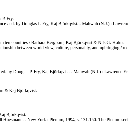
 P. Fry.
violence / ed. by Douglas P. Fry, Kaj Björkqvist. - Mahwah (N.J.) : Lawr
from ten countries / Barbara Bergbom, Kaj Björkqvist & Nils G. Holm.
elationship between world view, culture, personality, and upbringing / 
ce / ed. by Douglas P. Fry, Kaj Björkqvist. - Mahwah (N.J.) : Lawrence E
an & Kaj Björkqvist.
Kaj Björkqvist.
well Huesmann. - New York : Plenum, 1994, s. 131-150. The Plenum series