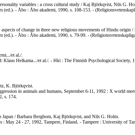
rsonality variables : a cross cultural study / Kaj Björkqvist, Nils G.
lm (ed.). - Åbo : Åbo akademi, 1990, s. 108-153. - (Religionsvetenskapli
e aspects of change in three new religious movements of Hindu origin / 
m (ed.). - Åbo : Åbo akademi, 1990, s. 79-99. - (Religionsvetenskapliga
.../et al./.
rd: Klaus Helkama.../et al./. - Hki : The Finnish Psychological Society
tz, K. Björkqvist.
n aggression in animals and humans, September 6-11, 1992 : X world mee
2, s. 174.
 to Japan / Barbara Bergbom, Kaj Björkqvist, and Nils G. Holm.
 : May 24 - 27, 1992, Tampere, Finland. - Tampere : University of Ta