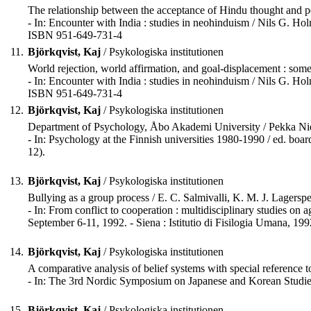
The relationship between the acceptance of Hindu thought and pe
- In: Encounter with India : studies in neohinduism / Nils G. Ho
ISBN 951-649-731-4
11.
Björkqvist, Kaj
/ Psykologiska institutionen
World rejection, world affirmation, and goal-displacement : som
- In: Encounter with India : studies in neohinduism / Nils G. Hol
ISBN 951-649-731-4
12.
Björkqvist, Kaj
/ Psykologiska institutionen
Department of Psychology, Åbo Akademi University / Pekka Niemi
- In: Psychology at the Finnish universities 1980-1990 / ed. boa
12).
13.
Björkqvist, Kaj
/ Psykologiska institutionen
Bullying as a group process / E. C. Salmivalli, K. M. J. Lagerspe
- In: From conflict to cooperation : multidisciplinary studies o
September 6-11, 1992. - Siena : Istitutio di Fisilogia Umana, 199
14.
Björkqvist, Kaj
/ Psykologiska institutionen
A comparative analysis of belief systems with special reference
- In: The 3rd Nordic Symposium on Japanese and Korean Studies
15.
Björkqvist, Kaj
/ Psykologiska institutionen