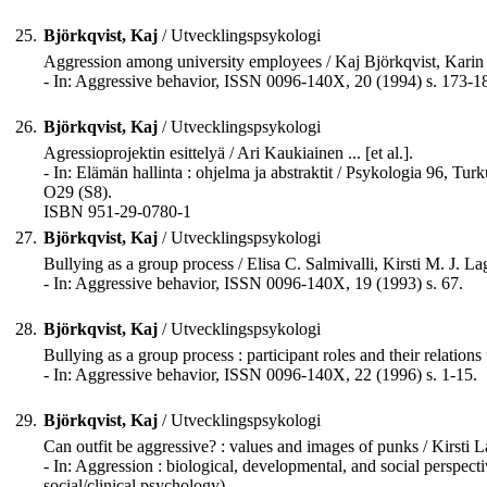
25.
Björkqvist, Kaj
/ Utvecklingspsykologi
Aggression among university employees / Kaj Björkqvist, Kari
- In: Aggressive behavior, ISSN 0096-140X, 20 (1994) s. 173-1
26.
Björkqvist, Kaj
/ Utvecklingspsykologi
Agressioprojektin esittelyä / Ari Kaukiainen ... [et al.].
- In: Elämän hallinta : ohjelma ja abstraktit / Psykologia 96, Tu
O29 (S8).
ISBN 951-29-0780-1
27.
Björkqvist, Kaj
/ Utvecklingspsykologi
Bullying as a group process / Elisa C. Salmivalli, Kirsti M. J. La
- In: Aggressive behavior, ISSN 0096-140X, 19 (1993) s. 67.
28.
Björkqvist, Kaj
/ Utvecklingspsykologi
Bullying as a group process : participant roles and their relations to
- In: Aggressive behavior, ISSN 0096-140X, 22 (1996) s. 1-15.
29.
Björkqvist, Kaj
/ Utvecklingspsykologi
Can outfit be aggressive? : values and images of punks / Kirsti Lag
- In: Aggression : biological, developmental, and social perspe
social/clinical psychology).