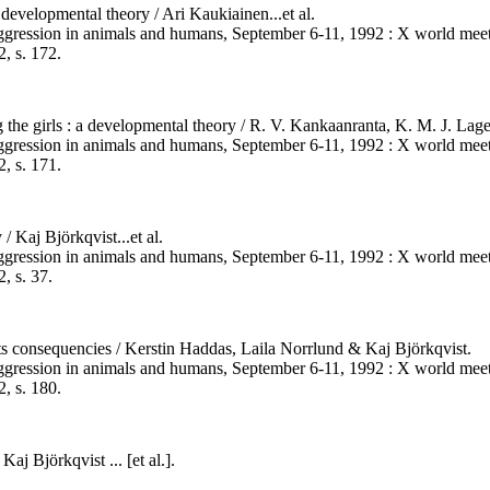
 developmental theory / Ari Kaukiainen...et al.
n aggression in animals and humans, September 6-11, 1992 : X world mee
2, s. 172.
g the girls : a developmental theory / R. V. Kankaanranta, K. M. J. Lag
n aggression in animals and humans, September 6-11, 1992 : X world mee
2, s. 171.
/ Kaj Björkqvist...et al.
n aggression in animals and humans, September 6-11, 1992 : X world mee
, s. 37.
ts consequencies / Kerstin Haddas, Laila Norrlund & Kaj Björkqvist.
n aggression in animals and humans, September 6-11, 1992 : X world mee
2, s. 180.
Kaj Björkqvist ... [et al.].