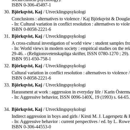
ISBN 0-306-45497-1
30.
Björkqvist, Kaj
/ Utvecklingspsykologi
Conclusions : alternatives to violence / Kaj Björkqvist & Douglas
- In: Cultural variation in conflict resolution : alternatives to 
ISBN 0-8058-2221-6
31.
Björkqvist, Kaj
/ Utvecklingspsykologi
A cross-cultural investigation of world view : student samples 
- In: World views in modern society : empirical studies on the r
29-46. - (Religionsvetenskapliga skrifter, ISSN 0780-1270 ; 29).
ISBN 951-650-758-1
32.
Björkqvist, Kaj
/ Utvecklingspsykologi
Cultural variation in conflict resolution : alternatives to violen
ISBN 0-8058-2221-6
33.
Björkqvist, Kaj
/ Utvecklingspsykologi
Harassment at work : aggression in everyday life / Karin Österm
- In: Aggressive behavior, ISSN 0096-140X, 19 (1993) s. 64-65.
34.
Björkqvist, Kaj
/ Utvecklingspsykologi
Indirect aggression in boys and girls / Kirsti M. J. Lagerspetz & 
- In: Aggressive behavior : current perspectives / ed. by L. Ro
ISBN 0-306-44553-0