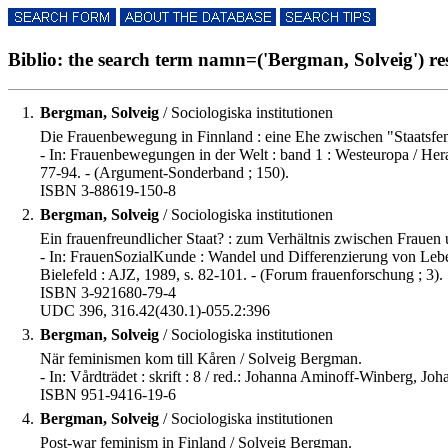
Biblio: the search term namn=('Bergman, Solveig') resu
1.
Bergman, Solveig
/ Sociologiska institutionen
Die Frauenbewegung in Finnland : eine Ehe zwischen "Staatsfem
- In: Frauenbewegungen in der Welt : band 1 : Westeuropa / H
77-94. - (Argument-Sonderband ; 150).
ISBN 3-88619-150-8
2.
Bergman, Solveig
/ Sociologiska institutionen
Ein frauenfreundlicher Staat? : zum Verhältnis zwischen Frauen
- In: FrauenSozialKunde : Wandel und Differenzierung von Leb
Bielefeld : AJZ, 1989, s. 82-101. - (Forum frauenforschung ; 3).
ISBN 3-921680-79-4
UDC 396, 316.42(430.1)-055.2:396
3.
Bergman, Solveig
/ Sociologiska institutionen
När feminismen kom till Kåren / Solveig Bergman.
- In: Vårdträdet : skrift : 8 / red.: Johanna Aminoff-Winberg, J
ISBN 951-9416-19-6
4.
Bergman, Solveig
/ Sociologiska institutionen
Post-war feminism in Finland / Solveig Bergman.