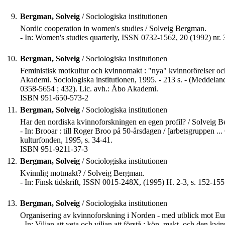
9.
Bergman, Solveig
/ Sociologiska institutionen
Nordic cooperation in women's studies / Solveig Bergman.
- In: Women's studies quarterly, ISSN 0732-1562, 20 (1992) nr. 3
10.
Bergman, Solveig
/ Sociologiska institutionen
Feministisk motkultur och kvinnomakt : "nya" kvinnorörelser oc
Akademi. Sociologiska institutionen, 1995. - 213 s. - (Meddela
0358-5654 ; 432). Lic. avh.: Åbo Akademi.
ISBN 951-650-573-2
11.
Bergman, Solveig
/ Sociologiska institutionen
Har den nordiska kvinnoforskningen en egen profil? / Solveig 
- In: Brooar : till Roger Broo på 50-årsdagen / [arbetsgruppen ...
kulturfonden, 1995, s. 34-41.
ISBN 951-9211-37-3
12.
Bergman, Solveig
/ Sociologiska institutionen
Kvinnlig motmakt? / Solveig Bergman.
- In: Finsk tidskrift, ISSN 0015-248X, (1995) H. 2-3, s. 152-155
13.
Bergman, Solveig
/ Sociologiska institutionen
Organisering av kvinnoforskning i Norden - med utblick mot Eu
- In: Viljan att veta och viljan att förstå : kön, makt, och den 