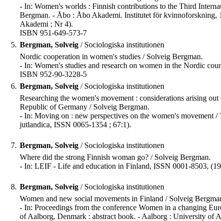
- In: Women's worlds : Finnish contributions to the Third Intern
Bergman. - Åbo : Åbo Akademi. Institutet för kvinnoforskning, 19
Akademi ; Nr 4).
ISBN 951-649-573-7
5.
Bergman, Solveig
/ Sociologiska institutionen
Nordic cooperation in women's studies / Solveig Bergman.
- In: Women's studies and research on women in the Nordic count
ISBN 952-90-3228-5
6.
Bergman, Solveig
/ Sociologiska institutionen
Researching the women's movement : considerations arising out
Republic of Germany / Solveig Bergman.
- In: Moving on : new perspectives on the women's movement / Ta
jutlandica, ISSN 0065-1354 ; 67:1).
7.
Bergman, Solveig
/ Sociologiska institutionen
Where did the strong Finnish woman go? / Solveig Bergman.
- In: LEIF - Life and education in Finland, ISSN 0001-8503, (199
8.
Bergman, Solveig
/ Sociologiska institutionen
Women and new social movements in Finland / Solveig Bergma
- In: Proceedings from the conference Women in a changing Eur
of Aalborg, Denmark : abstract book. - Aalborg : University of A