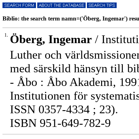
Biblio: the search term namn=('Öberg, Ingemar') resul
1.
Öberg, Ingemar
/ Institut
Luther och världsmissionen
med särskild hänsyn till b
- Åbo : Åbo Akademi, 1991.
Institutionen för systemat
ISSN 0357-4334 ; 23).
ISBN 951-649-782-9