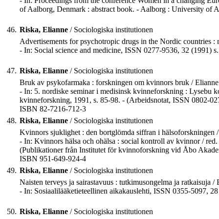
- In: Proceedings from the conference Women in a changing Eur
of Aalborg, Denmark : abstract book. - Aalborg : University of A
46.
Riska, Elianne
/ Sociologiska institutionen
Advertisements for psychotropic drugs in the Nordic countries : 
- In: Social science and medicine, ISSN 0277-9536, 32 (1991) s
47.
Riska, Elianne
/ Sociologiska institutionen
Bruk av psykofarmaka : forskningen om kvinnors bruk / Elianne
- In: 5. nordiske seminar i medisinsk kvinneforskning : Lysebu k
kvinneforskning, 1991, s. 85-98. - (Arbeidsnotat, ISSN 0802-027
ISBN 82-7216-712-3
48.
Riska, Elianne
/ Sociologiska institutionen
Kvinnors sjuklighet : den bortglömda siffran i hälsoforskningen /
- In: Kvinnors hälsa och ohälsa : social kontroll av kvinnor / r
(Publikationer från Institutet för kvinnoforskning vid Åbo Akad
ISBN 951-649-924-4
49.
Riska, Elianne
/ Sociologiska institutionen
Naisten terveys ja sairastavuus : tutkimusongelma ja ratkaisuja
- In: Sosiaalilääketieteellinen aikakauslehti, ISSN 0355-5097, 28 
50.
Riska, Elianne
/ Sociologiska institutionen