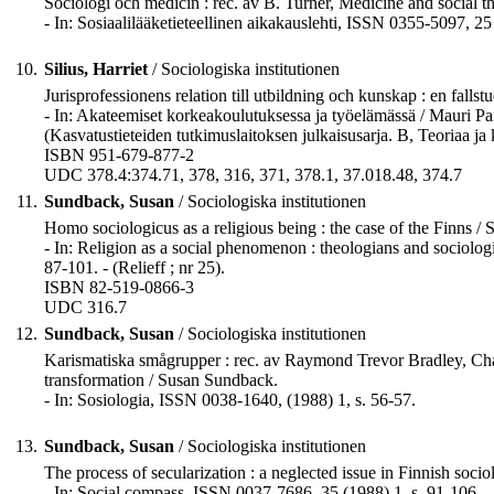
Sociologi och medicin : rec. av B. Turner, Medicine and social t
- In: Sosiaalilääketieteellinen aikakauslehti, ISSN 0355-5097, 25
10.
Silius, Harriet
/ Sociologiska institutionen
Jurisprofessionens relation till utbildning och kunskap : en fallstu
- In: Akateemiset korkeakoulutuksessa ja työelämässä / Mauri Panh
(Kasvatustieteiden tutkimuslaitoksen julkaisusarja. B, Teoriaa j
ISBN 951-679-877-2
UDC 378.4:374.71, 378, 316, 371, 378.1, 37.018.48, 374.7
11.
Sundback, Susan
/ Sociologiska institutionen
Homo sociologicus as a religious being : the case of the Finns /
- In: Religion as a social phenomenon : theologians and sociologis
87-101. - (Relieff ; nr 25).
ISBN 82-519-0866-3
UDC 316.7
12.
Sundback, Susan
/ Sociologiska institutionen
Karismatiska smågrupper : rec. av Raymond Trevor Bradley, Char
transformation / Susan Sundback.
- In: Sosiologia, ISSN 0038-1640, (1988) 1, s. 56-57.
13.
Sundback, Susan
/ Sociologiska institutionen
The process of secularization : a neglected issue in Finnish soc
- In: Social compass, ISSN 0037-7686, 35 (1988) 1, s. 91-106.