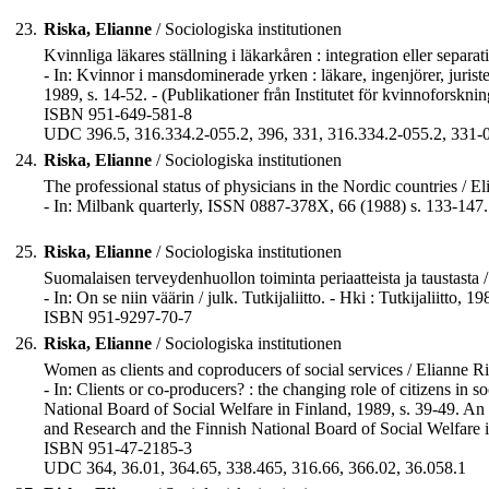
23.
Riska, Elianne
/ Sociologiska institutionen
Kvinnliga läkares ställning i läkarkåren : integration eller separ
- In: Kvinnor i mansdominerade yrken : läkare, ingenjörer, juriste
1989, s. 14-52. - (Publikationer från Institutet för kvinnoforsk
ISBN 951-649-581-8
UDC 396.5, 316.334.2-055.2, 396, 331, 316.334.2-055.2, 331-0
24.
Riska, Elianne
/ Sociologiska institutionen
The professional status of physicians in the Nordic countries / E
- In: Milbank quarterly, ISSN 0887-378X, 66 (1988) s. 133-147.
25.
Riska, Elianne
/ Sociologiska institutionen
Suomalaisen terveydenhuollon toiminta periaatteista ja taustasta 
- In: On se niin väärin / julk. Tutkijaliitto. - Hki : Tutkijaliitto,
ISBN 951-9297-70-7
26.
Riska, Elianne
/ Sociologiska institutionen
Women as clients and coproducers of social services / Elianne Ri
- In: Clients or co-producers? : the changing role of citizens in s
National Board of Social Welfare in Finland, 1989, s. 39-49. An
and Research and the Finnish National Board of Social Welfare 
ISBN 951-47-2185-3
UDC 364, 36.01, 364.65, 338.465, 316.66, 366.02, 36.058.1