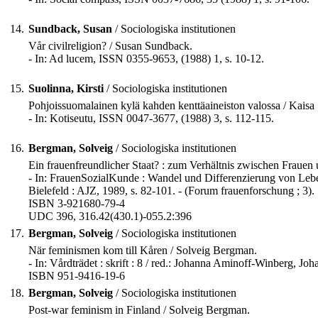
14.
Sundback, Susan
/ Sociologiska institutionen
Vår civilreligion? / Susan Sundback.
- In: Ad lucem, ISSN 0355-9653, (1988) 1, s. 10-12.
15.
Suolinna, Kirsti
/ Sociologiska institutionen
Pohjoissuomalainen kylä kahden kenttäaineiston valossa / Kaisa 
- In: Kotiseutu, ISSN 0047-3677, (1988) 3, s. 112-115.
16.
Bergman, Solveig
/ Sociologiska institutionen
Ein frauenfreundlicher Staat? : zum Verhältnis zwischen Frauen
- In: FrauenSozialKunde : Wandel und Differenzierung von Leb
Bielefeld : AJZ, 1989, s. 82-101. - (Forum frauenforschung ; 3).
ISBN 3-921680-79-4
UDC 396, 316.42(430.1)-055.2:396
17.
Bergman, Solveig
/ Sociologiska institutionen
När feminismen kom till Kåren / Solveig Bergman.
- In: Vårdträdet : skrift : 8 / red.: Johanna Aminoff-Winberg, J
ISBN 951-9416-19-6
18.
Bergman, Solveig
/ Sociologiska institutionen
Post-war feminism in Finland / Solveig Bergman.