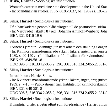
27.
Riska, Elianne
/ Sociologiska institutionen
Women's career in medicine : the development in the United Stat
- In: Scandinavian studies, ISSN 0036-5637, 61 (1989) s. 185-1
28.
Silius, Harriet
/ Sociologiska institutionen
Från barrikaderna genom blåbärskogen till de postmodernistiska s
- In: Vårdträdet : skrift : 8 / red.: Johanna Aminoff-Winberg, J
ISBN 951-9416-19-6
29.
Silius, Harriet
/ Sociologiska institutionen
I Athenas järnbur : kvinnliga juristers arbete och ställning i dagen
- In: Kvinnor i mansdominerade yrken : läkare, ingenjörer, juriste
1989, s. 90-140 . - (Publikationer från Institutet för kvinnofor
ISBN 951-649-581-8
UDC 396.5, 316.334.2-055.2, 396, 331, 316.334.2-055.2, 331-0
30.
Silius, Harriet
/ Sociologiska institutionen
Introduktion / Harriet Silius.
- In: Kvinnor i mansdominerade yrken : läkare, ingenjörer, juriste
1989, s. 7-13. - (Publikationer från Institutet för kvinnoforskn
ISBN 951-649-581-8
UDC 396.5, 316.334.2-055.2, 396, 331, 316.334.2-055.2, 331-0
31.
Silius, Harriet
/ Sociologiska institutionen
Kvinnliga jurister arbetar oftast som föredragande / Harriet Silius