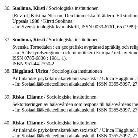
36.
Suolinna, Kirsti
/ Sociologiska institutionen
[Rev. of] Kristina Nilsson, Den himmelska föräldern. Ett studium
Uppsala 1988 / Kirsti Suolinna.
- In: Svensk teologisk kvartalskrift, ISSN 0039-6761, 65 (1989) 
37.
Suolinna, Kirsti
/ Sociologiska institutionen
Svenska Tornedalen : en geografiskt avgränsad språklig och religi
- In: Självstyrelseregioner och minoriteter i Europa / red. av S
ISSN 0785-6830 ; 1981, 1).
ISBN 951-44-2550-2
38.
Hägglund, Ulrica
/ Sociologiska institutionen
Är finländsk psykofarmakareklam sexistisk? / Ulrica Hägglund, 
- In: Sosiaalilääketieteellinen aikakauslehti, ISSN 0355-5097, 27
39.
Riska, Elianne
/ Sociologiska institutionen
Sektoriseringen av hälsovården som respons till hälsovårdens inef
- In: Sosiaalilääketieteellinen aikakauslehti, ISSN 0355-5097, 27
40.
Riska, Elianne
/ Sociologiska institutionen
Är finländsk psykofarmakareklam sexistisk? / Ulrica Hägglund, 
- In: Sosiaalilääketieteellinen aikakauslehti, ISSN 0355-5097, 27