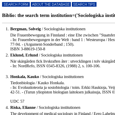
Biblio: the search term institution=('Sociologiska instit
1.
Bergman, Solveig
/ Sociologiska institutionen
Die Frauenbewegung in Finnland : eine Ehe zwischen "Staatsfem
- In: Frauenbewegungen in der Welt : band 1 : Westeuropa / H
77-94. - (Argument-Sonderband ; 150).
ISBN 3-88619-150-8
2.
Eklund, Erlund
/ Sociologiska institutionen
När skärgården fick livskraften åter : utvecklingen i tolv skär
- In: NordRefo, ISSN 0345-8326, (1988) 2, s. 100-106.
3.
Honkala, Kauko
/ Sociologiska institutionen
Tiedonbiologia / Kauko Honkala.
- In: Evoluutioteoria ja sosiobiologia / toim. Erkki Haukioja, Vei
42-51. - (Turun yliopiston biologian laitoksen julkaisuja, ISSN 0
UDC 57
4.
Riska, Elianne
/ Sociologiska institutionen
The development of medical sociology in Finland / Eero Lahelm