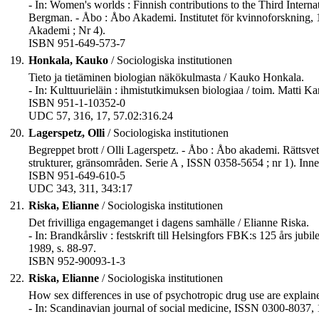
- In: Women's worlds : Finnish contributions to the Third Intern
Bergman. - Åbo : Åbo Akademi. Institutet för kvinnoforskning, 19
Akademi ; Nr 4).
ISBN 951-649-573-7
19.
Honkala, Kauko
/ Sociologiska institutionen
Tieto ja tietäminen biologian näkökulmasta / Kauko Honkala.
- In: Kulttuurieläin : ihmistutkimuksen biologiaa / toim. Matti 
ISBN 951-1-10352-0
UDC 57, 316, 17, 57.02:316.24
20.
Lagerspetz, Olli
/ Sociologiska institutionen
Begreppet brott / Olli Lagerspetz. - Åbo : Åbo akademi. Rättsvete
strukturer, gränsområden. Serie A , ISSN 0358-5654 ; nr 1). Innehå
ISBN 951-649-610-5
UDC 343, 311, 343:17
21.
Riska, Elianne
/ Sociologiska institutionen
Det frivilliga engagemanget i dagens samhälle / Elianne Riska.
- In: Brandkårsliv : festskrift till Helsingfors FBK:s 125 års jub
1989, s. 88-97.
ISBN 952-90093-1-3
22.
Riska, Elianne
/ Sociologiska institutionen
How sex differences in use of psychotropic drug use are explain
- In: Scandinavian journal of social medicine, ISSN 0300-8037, 1