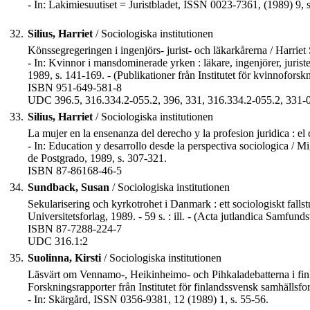
- In: Lakimiesuutiset = Juristbladet, ISSN 0023-7361, (1989) 9, s
32.
Silius, Harriet
/ Sociologiska institutionen
Könssegregeringen i ingenjörs- jurist- och läkarkårerna / Harriet 
- In: Kvinnor i mansdominerade yrken : läkare, ingenjörer, juriste
1989, s. 141-169. - (Publikationer från Institutet för kvinnofo
ISBN 951-649-581-8
UDC 396.5, 316.334.2-055.2, 396, 331, 316.334.2-055.2, 331-0
33.
Silius, Harriet
/ Sociologiska institutionen
La mujer en la ensenanza del derecho y la profesion juridica : el c
- In: Education y desarrollo desde la perspectiva sociologica / 
de Postgrado, 1989, s. 307-321.
ISBN 87-86168-46-5
34.
Sundback, Susan
/ Sociologiska institutionen
Sekularisering och kyrkotrohet i Danmark : ett sociologiskt fal
Universitetsforlag, 1989. - 59 s. : ill. - (Acta jutlandica Samfunds
ISBN 87-7288-224-7
UDC 316.1:2
35.
Suolinna, Kirsti
/ Sociologiska institutionen
Läsvärt om Vennamo-, Heikinheimo- och Pihkaladebatterna i finlän
Forskningsrapporter från Institutet för finlandssvensk samhällsfor
- In: Skärgård, ISSN 0356-9381, 12 (1989) 1, s. 55-56.