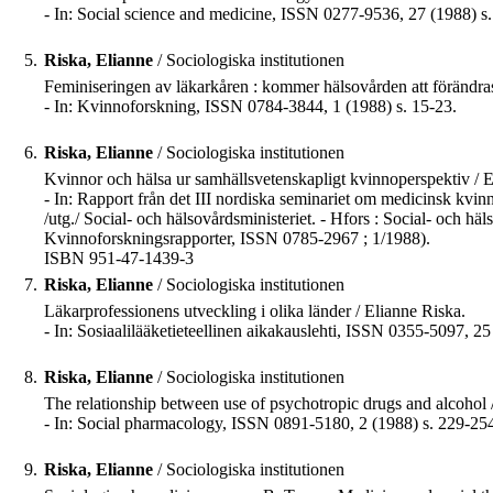
- In: Social science and medicine, ISSN 0277-9536, 27 (1988) s
5.
Riska, Elianne
/ Sociologiska institutionen
Feminiseringen av läkarkåren : kommer hälsovården att förändras
- In: Kvinnoforskning, ISSN 0784-3844, 1 (1988) s. 15-23.
6.
Riska, Elianne
/ Sociologiska institutionen
Kvinnor och hälsa ur samhällsvetenskapligt kvinnoperspektiv / E
- In: Rapport från det III nordiska seminariet om medicinsk kv
/utg./ Social- och hälsovårdsministeriet. - Hfors : Social- och häl
Kvinnoforskningsrapporter, ISSN 0785-2967 ; 1/1988).
ISBN 951-47-1439-3
7.
Riska, Elianne
/ Sociologiska institutionen
Läkarprofessionens utveckling i olika länder / Elianne Riska.
- In: Sosiaalilääketieteellinen aikakauslehti, ISSN 0355-5097, 25
8.
Riska, Elianne
/ Sociologiska institutionen
The relationship between use of psychotropic drugs and alcohol
- In: Social pharmacology, ISSN 0891-5180, 2 (1988) s. 229-25
9.
Riska, Elianne
/ Sociologiska institutionen