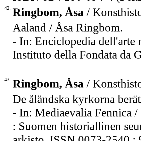
42.
Ringbom, Åsa
/ Konsthisto
Aaland / Åsa Ringbom.
- In: Enciclopedia dell'arte
Instituto della Fondata da 
43.
Ringbom, Åsa
/ Konsthisto
De åländska kyrkorna berät
- In: Mediaevalia Fennica / 
: Suomen historiallinen seur
arkisto, ISSN 0073-2540 ; 