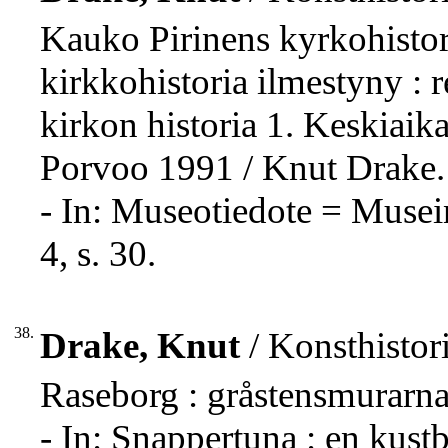
Kauko Pirinens kyrkohisto
kirkkohistoria ilmestyny :
kirkon historia 1. Keskiaik
Porvoo 1991 / Knut Drake.
- In: Museotiedote = Muse
4, s. 30.
38.
Drake, Knut
/ Konsthistori
Raseborg : gråstensmurarna 
- In: Snappertuna : en kust