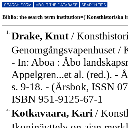
Biblio: the search term institution=('Konsthistoriska ins
1.
Drake, Knut
/ Konsthistori
Genomgångsvapenhuset / K
- In: Aboa : Åbo landskaps
Appelgren...et al. (red.).
s. 9-18. - (Årsbok, ISSN 0
ISBN 951-9125-67-1
2.
Kotkavaara, Kari
/ Konsth
Ikoninäyttely on ajan merkk