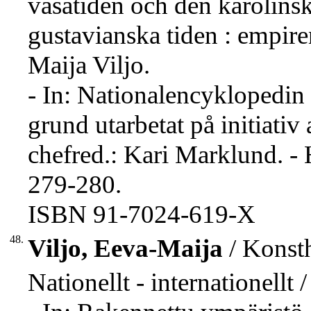
vasatiden och den karolinsk
gustavianska tiden : empiren
Maija Viljo.
- In: Nationalencyklopedin 
grund utarbetat på initiativ 
chefred.: Kari Marklund. - 
279-280.
ISBN 91-7024-619-X
48.
Viljo, Eeva-Maija
/ Konsth
Nationellt - internationellt 