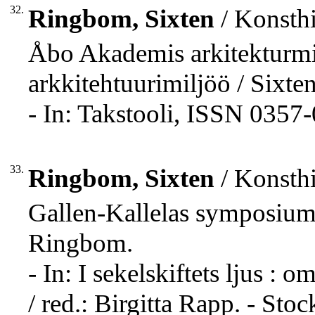
32.
Ringbom, Sixten
/ Konsthi
Åbo Akademis arkitekturm
arkkitehtuurimiljöö / Sixt
- In: Takstooli, ISSN 0357-
33.
Ringbom, Sixten
/ Konsthi
Gallen-Kallelas symposium
Ringbom.
- In: I sekelskiftets ljus :
/ red.: Birgitta Rapp. - Sto