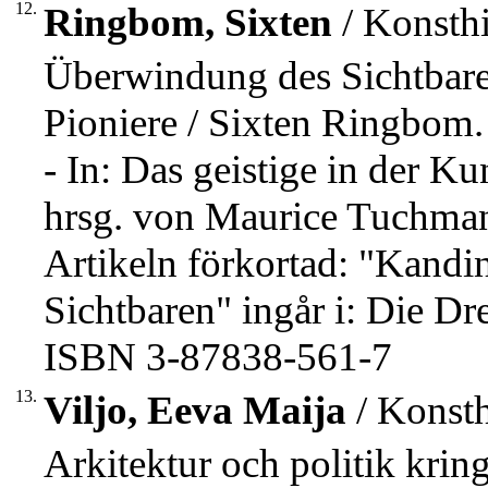
12.
Ringbom, Sixten
/ Konsthi
Überwindung des Sichtbaren
Pioniere / Sixten Ringbom.
- In: Das geistige in der Ku
hrsg. von Maurice Tuchman.
Artikeln förkortad: "Kand
Sichtbaren" ingår i: Die Dr
ISBN 3-87838-561-7
13.
Viljo, Eeva Maija
/ Konsth
Arkitektur och politik krin