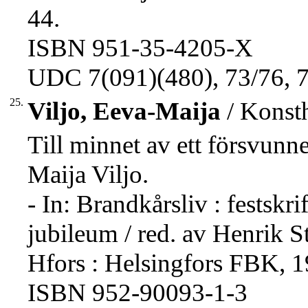
44.
ISBN 951-35-4205-X
UDC 7(091)(480), 73/76, 7
25.
Viljo, Eeva-Maija
/ Konsth
Till minnet av ett försvu
Maija Viljo.
- In: Brandkårsliv : festskri
jubileum / red. av Henrik St
Hfors : Helsingfors FBK, 1
ISBN 952-90093-1-3