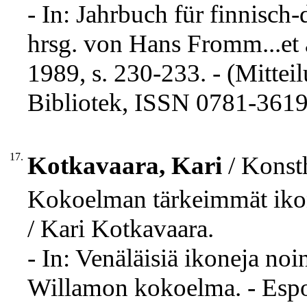
- In: Jahrbuch für finnisch
hrsg. von Hans Fromm...et a
1989, s. 230-233. - (Mitte
Bibliotek, ISSN 0781-3619 
17.
Kotkavaara, Kari
/ Konsth
Kokoelman tärkeimmät ikon
/ Kari Kotkavaara.
- In: Venäläisiä ikoneja noi
Willamon kokoelma. - Espo