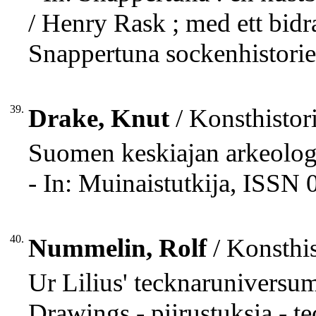
/ Henry Rask ; med ett bidr
Snappertuna sockenhistorie
39.
Drake, Knut
/ Konsthistori
Suomen keskiajan arkeologi
- In: Muinaistutkija, ISSN 
40.
Nummelin, Rolf
/ Konsthis
Ur Lilius' tecknaruniversum
Drawings - piirustuksia - t