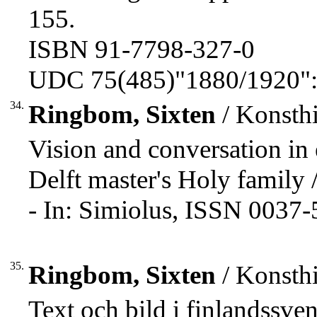
155.
ISBN 91-7798-327-0
UDC 75(485)"1880/1920":
34.
Ringbom, Sixten
/ Konsthi
Vision and conversation in 
Delft master's Holy family
- In: Simiolus, ISSN 0037-
35.
Ringbom, Sixten
/ Konsthi
Text och bild i finlandssv