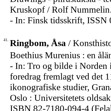
Kruskopf / Rolf Nummelin
- In: Finsk tidsskrift, ISS
41.
Ringbom, Åsa
/ Konsthisto
Boethius Murenius : en ålä
- In: Tro og bilde i Norden
foredrag fremlagt ved det 
ikonografiske studier, Gran
Oslo : Universitetets oldsa
ISBN 82-7180-094-4 (Fela