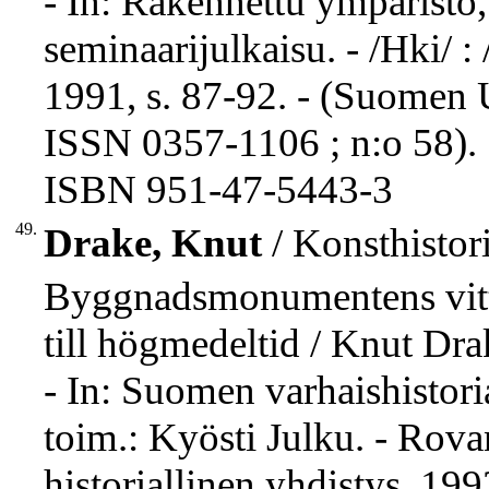
- In: Rakennettu ympäristö,
seminaarijulkaisu. - /Hki/
1991, s. 87-92. - (Suomen 
ISSN 0357-1106 ; n:o 58).
ISBN 951-47-5443-3
49.
Drake, Knut
/ Konsthistori
Byggnadsmonumentens vitt
till högmedeltid / Knut Dra
- In: Suomen varhaishistori
toim.: Kyösti Julku. - Rov
historiallinen yhdistys, 1992