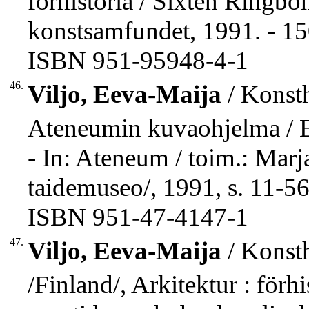
förhistoria / Sixten Ringbo
konstsamfundet, 1991. - 150 
ISBN 951-95948-4-1
46.
Viljo, Eeva-Maija
/ Konsth
Ateneumin kuvaohjelma / E
- In: Ateneum / toim.: Marja
taidemuseo/, 1991, s. 11-56
ISBN 951-47-4147-1
47.
Viljo, Eeva-Maija
/ Konsth
/Finland/, Arkitektur : förh