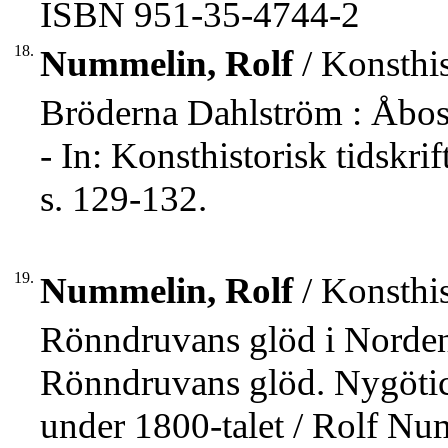
ISBN 951-35-4744-2
18.
Nummelin, Rolf
/ Konsthis
Bröderna Dahlström : Åbos
- In: Konsthistorisk tidskr
s. 129-132.
19.
Nummelin, Rolf
/ Konsthis
Rönndruvans glöd i Norden 
Rönndruvans glöd. Nygöticis
under 1800-talet / Rolf Nu