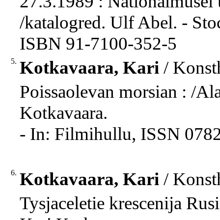
27.3.1989 : Nationalmusei u
/katalogred. Ulf Abel. - St
ISBN 91-7100-352-5
5.
Kotkavaara, Kari
/ Konsth
Poissaolevan morsian : /Ala
Kotkavaara.
- In: Filmihullu, ISSN 0782
6.
Kotkavaara, Kari
/ Konsth
Tysjaceletie krescenija Rus