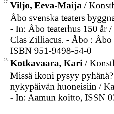
27.
Viljo, Eeva-Maija
/ Konsth
Åbo svenska teaters byggna
- In: Åbo teaterhus 150 år
Clas Zilliacus. - Åbo : Åbo
ISBN 951-9498-54-0
28.
Kotkavaara, Kari
/ Konsth
Missä ikoni pysyy pyhänä? :
nykypäivän huoneisiin / Ka
- In: Aamun koitto, ISSN 0