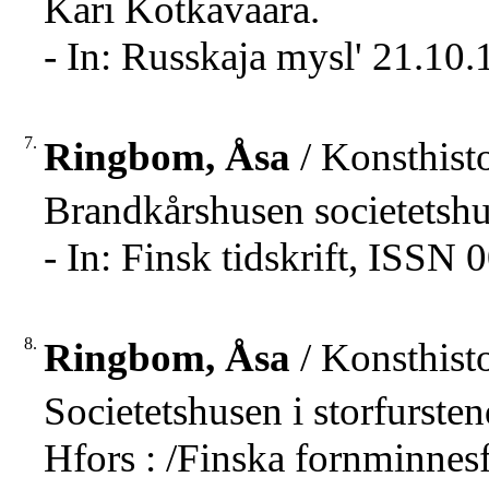
Kari Kotkavaara.
- In: Russkaja mysl' 21.10
7.
Ringbom, Åsa
/ Konsthisto
Brandkårshusen societetshu
- In: Finsk tidskrift, ISSN
8.
Ringbom, Åsa
/ Konsthisto
Societetshusen i storfurst
Hfors : /Finska fornminnesfö