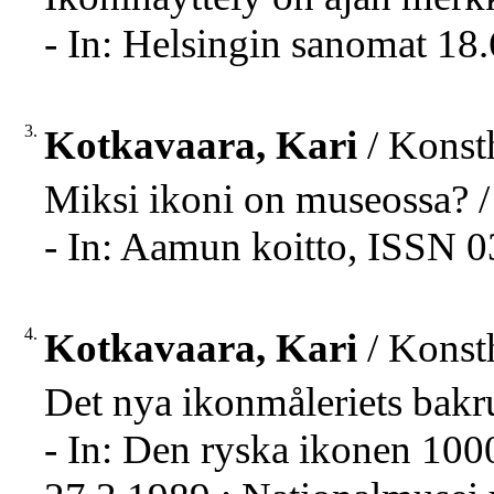
- In: Helsingin sanomat 18
3.
Kotkavaara, Kari
/ Konsth
Miksi ikoni on museossa? /
- In: Aamun koitto, ISSN 0
4.
Kotkavaara, Kari
/ Konsth
Det nya ikonmåleriets bakr
- In: Den ryska ikonen 10