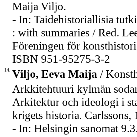
Maija Viljo.
- In: Taidehistoriallisia tu
: with summaries / Red. Lee
Föreningen för konsthistor
ISBN 951-95275-3-2
14.
Viljo, Eeva Maija
/ Konsth
Arkkitehtuuri kylmän sodan
Arkitektur och ideologi i st
krigets historia. Carlssons,
- In: Helsingin sanomat 9.