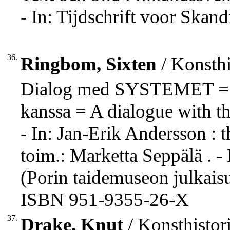
- In: Tijdschrift voor Skand
36.
Ringbom, Sixten
/ Konsthi
Dialog med SYSTEMET 
kanssa = A dialogue with 
- In: Jan-Erik Andersson :
toim.: Marketta Seppälä . - 
(Porin taidemuseon julkaisu
ISBN 951-9355-26-X
37.
Drake, Knut
/ Konsthistori