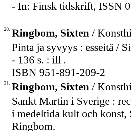
- In: Finsk tidskrift, ISSN
20.
Ringbom, Sixten
/ Konsthi
Pinta ja syvyys : esseitä / 
- 136 s. : ill .
ISBN 951-891-209-2
21.
Ringbom, Sixten
/ Konsthi
Sankt Martin i Sverige : re
i medeltida kult och konst
Ringbom.