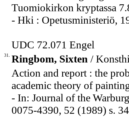
Tuomiokirkon kryptassa 7.8
- Hki : Opetusministeriö, 1
UDC 72.071 Engel
31.
Ringbom, Sixten
/ Konsthi
Action and report : the prob
academic theory of paintin
- In: Journal of the Warbur
0075-4390, 52 (1989) s. 34