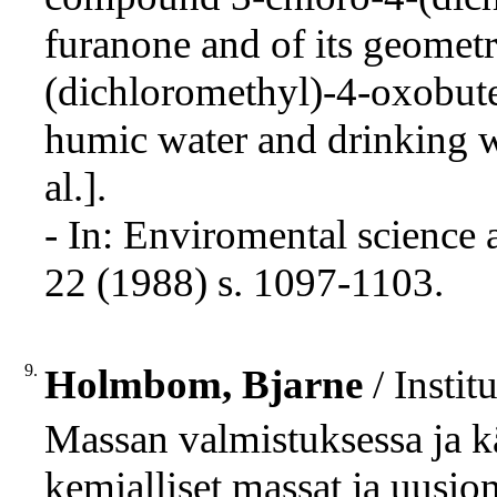
furanone and of its geometr
(dichloromethyl)-4-oxobuten
humic water and drinking wat
al.].
- In: Enviromental scienc
22 (1988) s. 1097-1103.
9.
Holmbom, Bjarne
/ Insti
Massan valmistuksessa ja kä
kemialliset massat ja uusi