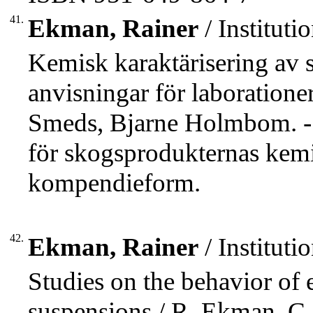
41.
Ekman, Rainer
/ Institut
Kemisk karaktärisering av 
anvisningar för laboration
Smeds, Bjarne Holmbom. - 
för skogsprodukternas kemi,
kompendieform.
42.
Ekman, Rainer
/ Institut
Studies on the behavior of 
suspensions / R. Ekman, 