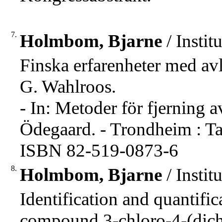
7.
Holmbom, Bjarne
/ Insti
Finska erfarenheter med av
G. Wahlroos.
- In: Metoder för fjerning 
Ödegaard. - Trondheim : Ta
ISBN 82-519-0873-6
8.
Holmbom, Bjarne
/ Insti
Identification and quantifi
compound 3-chloro-4-(dic