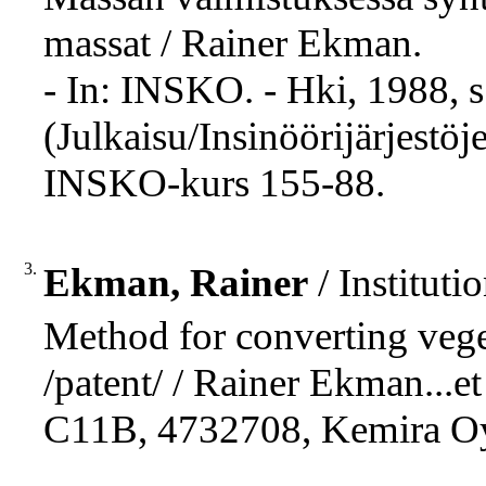
massat / Rainer Ekman.
- In: INSKO. - Hki, 1988, s.
(Julkaisu/Insinöörijärjestö
INSKO-kurs 155-88.
3.
Ekman, Rainer
/ Institut
Method for converting veget
/patent/ / Rainer Ekman...et 
C11B, 4732708, Kemira Oy