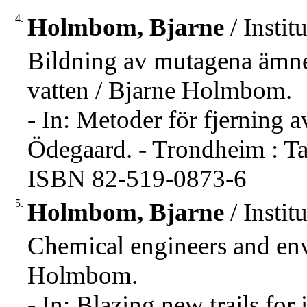
4.
Holmbom, Bjarne
/ Insti
Bildning av mutagena ämne
vatten / Bjarne Holmbom.
- In: Metoder för fjerning 
Ödegaard. - Trondheim : Tap
ISBN 82-519-0873-6
5.
Holmbom, Bjarne
/ Insti
Chemical engineers and env
Holmbom.
- In: Blazing new trails for