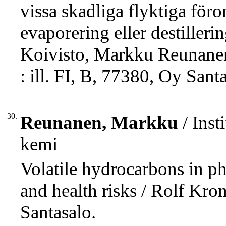
vissa skadliga flyktiga för
evaporering eller destilleri
Koivisto, Markku Reunanen,
: ill. FI, B, 77380, Oy San
30.
Reunanen, Markku
/ Inst
kemi
Volatile hydrocarbons in ph
and health risks / Rolf Kr
Santasalo.