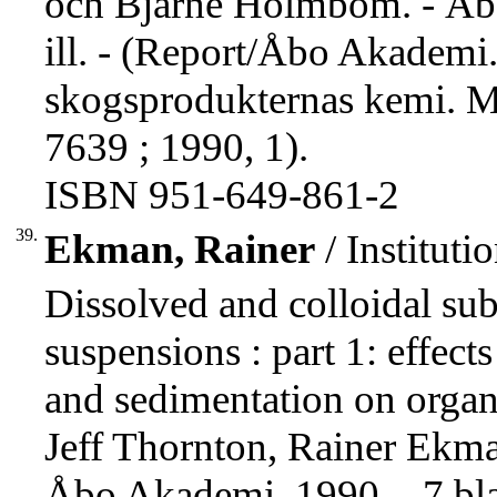
och Bjarne Holmbom. - Åbo
ill. - (Report/Åbo Akademi.
skogsprodukternas kemi. M
7639 ; 1990, 1).
ISBN 951-649-861-2
39.
Ekman, Rainer
/ Institut
Dissolved and colloidal su
suspensions : part 1: effects
and sedimentation on orga
Jeff Thornton, Rainer Ekma
Åbo Akademi, 1990. - 7 bla