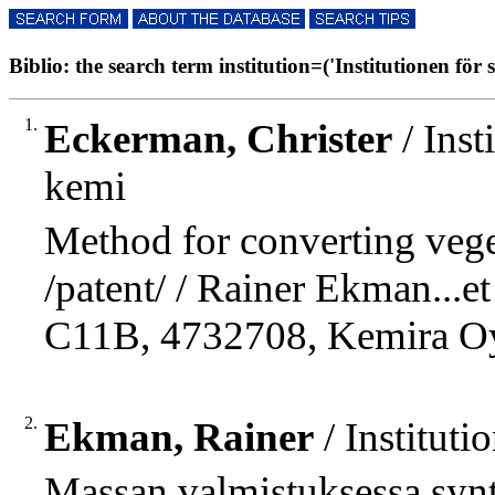
Biblio: the search term institution=('Institutionen för
1.
Eckerman, Christer
/ Inst
kemi
Method for converting veget
/patent/ / Rainer Ekman...et 
C11B, 4732708, Kemira Oy
2.
Ekman, Rainer
/ Institut
Massan valmistuksessa synt