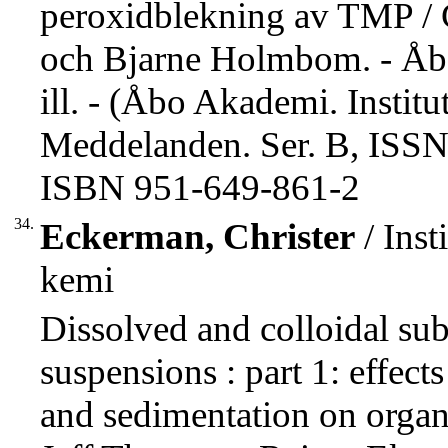
peroxidblekning av TMP / 
och Bjarne Holmbom. - Åbo
ill. - (Åbo Akademi. Instit
Meddelanden. Ser. B, ISSN
ISBN 951-649-861-2
34.
Eckerman, Christer
/ Inst
kemi
Dissolved and colloidal su
suspensions : part 1: effects
and sedimentation on orga