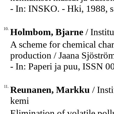
- In: INSKO. - Hki, 1988, 
10.
Holmbom, Bjarne
/ Insti
A scheme for chemical char
production / Jaana Sjöström
- In: Paperi ja puu, ISSN 
11.
Reunanen, Markku
/ Inst
kemi
Elimination of volatile pol