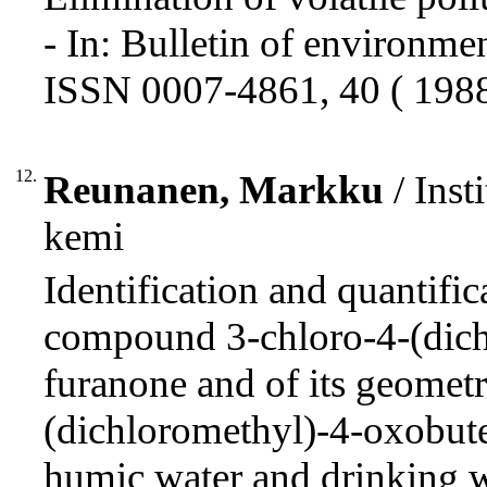
- In: Bulletin of environme
ISSN 0007-4861, 40 ( 1988
12.
Reunanen, Markku
/ Inst
kemi
Identification and quantifi
compound 3-chloro-4-(dic
furanone and of its geometr
(dichloromethyl)-4-oxobuten
humic water and drinking wat