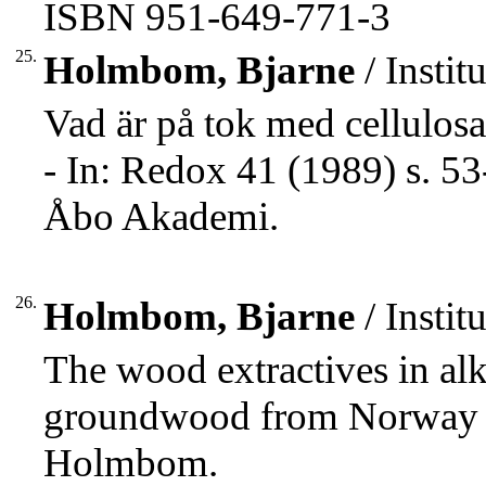
ISBN 951-649-771-3
25.
Holmbom, Bjarne
/ Insti
Vad är på tok med cellulo
- In: Redox 41 (1989) s. 5
Åbo Akademi.
26.
Holmbom, Bjarne
/ Insti
The wood extractives in alk
groundwood from Norway s
Holmbom.