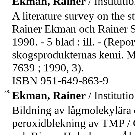
Ekman, Rainer
/ Institut
A literature survey on the s
Rainer Ekman och Rainer 
1990. - 5 blad : ill. - (Rep
skogsprodukternas kemi. M
7639 ; 1990, 3).
ISBN 951-649-863-9
38.
Ekman, Rainer
/ Institut
Bildning av lågmolekylära 
peroxidblekning av TMP / 