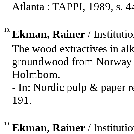
Atlanta : TAPPI, 1989, s. 4
18.
Ekman, Rainer
/ Institut
The wood extractives in alk
groundwood from Norway s
Holmbom.
- In: Nordic pulp & paper r
191.
19.
Ekman, Rainer
/ Institut