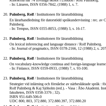
Kineserna har 74 frivilliga skolor i London / Rolf Palmberg.
- In: Läraren, ISSN 0356-7842, (1988) 1, s. 7.
20.
Palmberg, Rolf
/ Institutionen för lärarutbildning
En lärarhandledning för datorstödd språkundervisning : rec. av 
Palmberg.
- In: Tempus, ISSN 0355-8053, (1988) 3, s. 16-17.
21.
Palmberg, Rolf
/ Institutionen för lärarutbildning
On lexical inferencing and language distance / Rolf Palmberg.
- In: Journal of pragmatics, ISSN 0378-2166, 12 (1988) 2, s. 20
22.
Palmberg, Rolf
/ Institutionen för lärarutbildning
On vocabulary-knowledge continua and foreign-language learner'
- In: Finlance, ISSN 0359-0933, (1988) 7, s. 93-100.
23.
Palmberg, Rolf
/ Institutionen för lärarutbildning
Strategier vid inlärning och förståelse av närbesläktade språk : 
Rolf Palmberg & Kaj Sjöholm (red.). - Vasa : Åbo Akademi. Instit
fakulteten, ISSN 0358-3376 ; 32).
ISBN 951-649-506-0
UDC 800, 803, 372.880, 372.880.397, 372.880.20