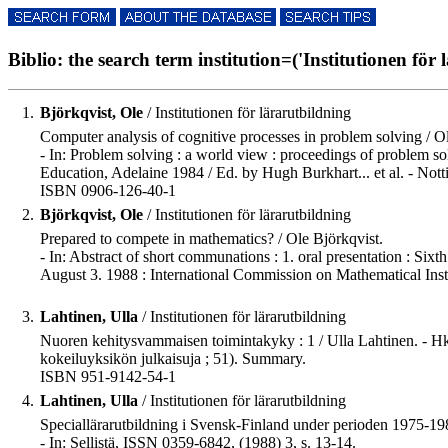
Biblio: the search term institution=('Institutionen för 
1.
Björkqvist, Ole
/ Institutionen för lärarutbildning
Computer analysis of cognitive processes in problem solving / O
- In: Problem solving : a world view : proceedings of problem s
Education, Adelaine 1984 / Ed. by Hugh Burkhart... et al. - Not
ISBN 0906-126-40-1
2.
Björkqvist, Ole
/ Institutionen för lärarutbildning
Prepared to compete in mathematics? / Ole Björkqvist.
- In: Abstract of short communations : 1. oral presentation : Si
August 3. 1988 : International Commission on Mathematical Instr
3.
Lahtinen, Ulla
/ Institutionen för lärarutbildning
Nuoren kehitysvammaisen toimintakyky : 1 / Ulla Lahtinen. - Hki :
kokeiluyksikön julkaisuja ; 51). Summary.
ISBN 951-9142-54-1
4.
Lahtinen, Ulla
/ Institutionen för lärarutbildning
Speciallärarutbildning i Svensk-Finland under perioden 1975-198
- In: Sellistä, ISSN 0359-6842, (1988) 3, s. 13-14.