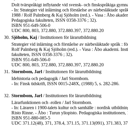
Dolt tvärspråkigt inflytande vid svensk- och finskspråkiga gymna
- In: Strategier vid inlärning och förståelse av närbesläktade sp
1988 / Rolf Palmberg & Kaj Sjöholm (red.). - Vasa : Åbo akademi.
Pedagogiska fakulteten, ISSN 0358-3376 ; 32).
ISBN 951-649-506-0
UDC 800, 803, 372.880, 372.880.397, 372.880.20
30.
Sjöholm, Kaj
/ Institutionen för lärarutbildning
Strategier vid inlärning och förståelse av närbesläktade språk : 
Rolf Palmberg & Kaj Sjöholm (red.). - Vasa : Åbo akademi. Institu
fakulteten, ISSN 0358-3376 ; 32).
ISBN 951-649-506-0
UDC 800, 803, 372.880, 372.880.397, 372.880.20
31.
Stormbom, Jarl
/ Institutionen för lärarutbildning
Idehistoria och pedagogik / Jarl Stormbom.
- In: Finsk tidskrift, ISSN 0015-248X, (1988) 5, s. 282-286.
32.
Stormbom, Jarl
/ Institutionen för lärarutbildning
Lärarfunktionen och -rollen / Jarl Stormbom.
- In: Läraren i 1900-talets kultur och samhälle : nordisk utbildni
Risto Rinne. - Åbo : Turun yliopisto. Pedagogiska institutionen, 
ISBN 951-880-085-5
UDC 371.12(48), 371, 378.4, 371.15, 371.13(091), 371.383, 37