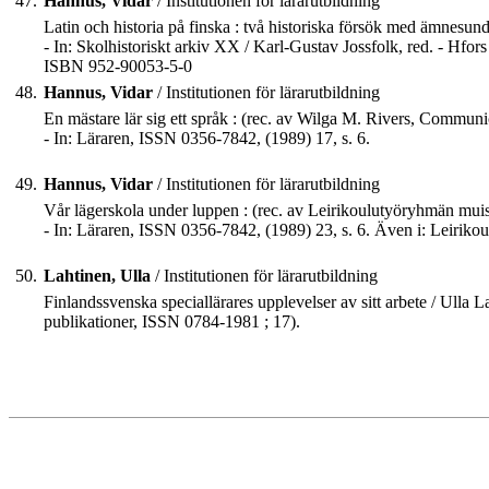
47.
Hannus, Vidar
/ Institutionen för lärarutbildning
Latin och historia på finska : två historiska försök med ämnesun
- In: Skolhistoriskt arkiv XX / Karl-Gustav Jossfolk, red. - Hfor
ISBN 952-90053-5-0
48.
Hannus, Vidar
/ Institutionen för lärarutbildning
En mästare lär sig ett språk : (rec. av Wilga M. Rivers, Communi
- In: Läraren, ISSN 0356-7842, (1989) 17, s. 6.
49.
Hannus, Vidar
/ Institutionen för lärarutbildning
Vår lägerskola under luppen : (rec. av Leirikoulutyöryhmän muis
- In: Läraren, ISSN 0356-7842, (1989) 23, s. 6. Även i: Leirik
50.
Lahtinen, Ulla
/ Institutionen för lärarutbildning
Finlandssvenska speciallärares upplevelser av sitt arbete / Ulla Laht
publikationer, ISSN 0784-1981 ; 17).