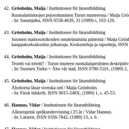
42.
Grönholm, Maija
/ Institutionen för lärarutbildning
Ruotsalaislainojen pejoroituminen Turun murteeessa / Maija Gr
- In: Sananjalka, ISSN 0558-4639, 31 (1989) s. 103-126.
43.
Grönholm, Maija
/ Institutionen för lärarutbildning
Suomen mainosotsikoiden omaleimaisista piirteistä / Maija Grön
kauppakorkrakoulun julkaisuja. Keskusteluja ja raportteja, ISSN
44.
Grönholm, Maija
/ Institutionen för lärarutbildning
Trontti vai tröntti? : Turun murteen ruotsalaisperäisten deskripti
- In: Suomen Turku = Åbo vår stad, ISSN 0780-5101, (1989) 2, 
45.
Grönholm, Maija
/ Institutionen för lärarutbildning
Åboborna lånar svenska ord / Maija Grönholm.
- In: Finsk tidskrift, ISSN 0015-248X, (1989) 1, s. 45-53.
46.
Hannus, Vidar
/ Institutionen för lärarutbildning
Alleuropeisk språkundervisning i 25 år / Vidar Hannus.
- In: Läraren, ISSN 0356-7842, (1989) 13, s. 6.