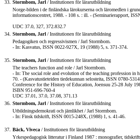
33.
Stormbom, Jarl
/ Institutionen för lärarutbildning
Norge-bilden i de finländska lärokurserna och läromedlen i grun
informationscentret, 1988. - 108 s. : ill. - (Seminarierapport, IS
UDC 37.0, 327, 372.832.7
34.
Stormbom, Jarl
/ Institutionen för lärarutbildning
Pedagogiken och regressivismen / Jarl Stormbom.
- In: Kasvatus, ISSN 0022-927X, 19 (1988) 5, s. 371-374.
35.
Stormbom, Jarl
/ Institutionen för lärarutbildning
The teachers function and role / Jarl Stormbom.
- In: The social role and evolution of the teaching profession in 
70. - (Kasvatustieteiden tiedekunnan selosteita, ISSN 0780-5314 
Conference for the History of Education, Joensuu 25-28 July 19
ISBN 951-696-760-4
UDC 37.01, 37.0, 37.08, 371.13
36.
Stormbom, Jarl
/ Institutionen för lärarutbildning
Utbildningsdemokrati och jämlikhet / Jarl Stormbom.
- In: Finsk tidskrift, ISSN 0015-248X, (1988) 1, s. 41-46.
37.
Bäck, Viveca
/ Institutionen för lärarutbildning
Yrkespedagogisk litteratur i Finland 1987 : monografier, tidskrift