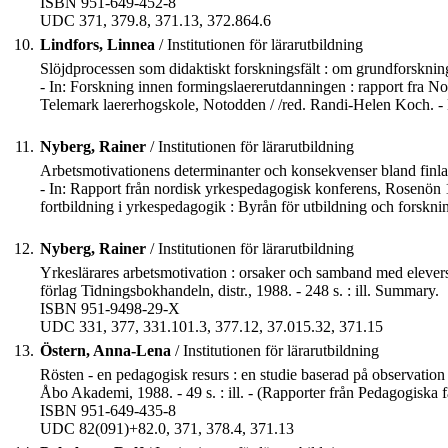
ISBN 951-649-452-8
UDC 371, 379.8, 371.13, 372.864.6
10.
Lindfors, Linnea
/ Institutionen för lärarutbildning
Slöjdprocessen som didaktiskt forskningsfält : om grundforskning 
- In: Forskning innen formingslaererutdanningen : rapport fra N
Telemark laererhogskole, Notodden / /red. Randi-Helen Koch. -
11.
Nyberg, Rainer
/ Institutionen för lärarutbildning
Arbetsmotivationens determinanter och konsekvenser bland finla
- In: Rapport från nordisk yrkespedagogisk konferens, Rosenön 1
fortbildning i yrkespedagogik : Byrån för utbildning och forskn
12.
Nyberg, Rainer
/ Institutionen för lärarutbildning
Yrkeslärares arbetsmotivation : orsaker och samband med elevers
förlag Tidningsbokhandeln, distr., 1988. - 248 s. : ill. Summary.
ISBN 951-9498-29-X
UDC 331, 377, 331.101.3, 377.12, 37.015.32, 371.15
13.
Östern, Anna-Lena
/ Institutionen för lärarutbildning
Rösten - en pedagogisk resurs : en studie baserad på observation
Åbo Akademi, 1988. - 49 s. : ill. - (Rapporter från Pedagogiska
ISBN 951-649-435-8
UDC 82(091)+82.0, 371, 378.4, 371.13