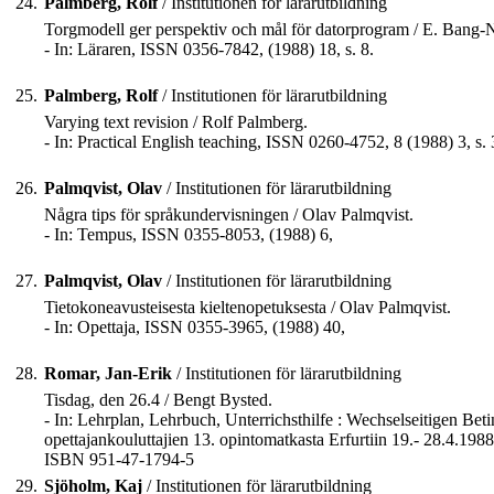
24.
Palmberg, Rolf
/ Institutionen för lärarutbildning
Torgmodell ger perspektiv och mål för datorprogram / E. Bang-N
- In: Läraren, ISSN 0356-7842, (1988) 18, s. 8.
25.
Palmberg, Rolf
/ Institutionen för lärarutbildning
Varying text revision / Rolf Palmberg.
- In: Practical English teaching, ISSN 0260-4752, 8 (1988) 3, s.
26.
Palmqvist, Olav
/ Institutionen för lärarutbildning
Några tips för språkundervisningen / Olav Palmqvist.
- In: Tempus, ISSN 0355-8053, (1988) 6,
27.
Palmqvist, Olav
/ Institutionen för lärarutbildning
Tietokoneavusteisesta kieltenopetuksesta / Olav Palmqvist.
- In: Opettaja, ISSN 0355-3965, (1988) 40,
28.
Romar, Jan-Erik
/ Institutionen för lärarutbildning
Tisdag, den 26.4 / Bengt Bysted.
- In: Lehrplan, Lehrbuch, Unterrichsthilfe : Wechselseitigen Bet
opettajankouluttajien 13. opintomatkasta Erfurtiin 19.- 28.4.1988
ISBN 951-47-1794-5
29.
Sjöholm, Kaj
/ Institutionen för lärarutbildning