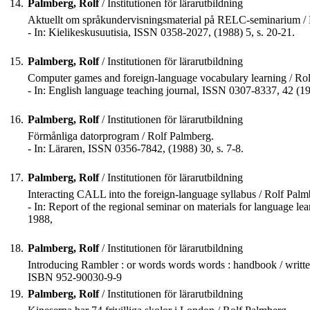
14.
Palmberg, Rolf
/ Institutionen för lärarutbildning
Aktuellt om språkundervisningsmaterial på RELC-seminarium / 
- In: Kielikeskusuutisia, ISSN 0358-2027, (1988) 5, s. 20-21.
15.
Palmberg, Rolf
/ Institutionen för lärarutbildning
Computer games and foreign-language vocabulary learning / Ro
- In: English language teaching journal, ISSN 0307-8337, 42 (19
16.
Palmberg, Rolf
/ Institutionen för lärarutbildning
Förmånliga datorprogram / Rolf Palmberg.
- In: Läraren, ISSN 0356-7842, (1988) 30, s. 7-8.
17.
Palmberg, Rolf
/ Institutionen för lärarutbildning
Interacting CALL into the foreign-language syllabus / Rolf Palm
- In: Report of the regional seminar on materials for language l
1988,
18.
Palmberg, Rolf
/ Institutionen för lärarutbildning
Introducing Rambler : or words words words : handbook / written
ISBN 952-90030-9-9
19.
Palmberg, Rolf
/ Institutionen för lärarutbildning