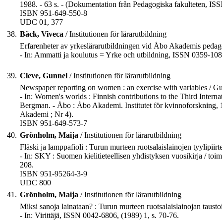
1988. - 63 s. - (Dokumentation från Pedagogiska fakulteten, IS
ISBN 951-649-550-8
UDC 01, 377
38.
Bäck, Viveca
/ Institutionen för lärarutbildning
Erfarenheter av yrkeslärarutbildningen vid Åbo Akademis pedago
- In: Ammatti ja koulutus = Yrke och utbildning, ISSN 0359-1085
39.
Cleve, Gunnel
/ Institutionen för lärarutbildning
Newspaper reporting on women : an exercise with variables / G
- In: Women's worlds : Finnish contributions to the Third Intern
Bergman. - Åbo : Åbo Akademi. Institutet för kvinnoforskning, 19
Akademi ; Nr 4).
ISBN 951-649-573-7
40.
Grönholm, Maija
/ Institutionen för lärarutbildning
Fläski ja lamppafioli : Turun murteen ruotsalaislainojen tyylipiir
- In: SKY : Suomen kielitieteellisen yhdistyksen vuosikirja / toim
208.
ISBN 951-95264-3-9
UDC 800
41.
Grönholm, Maija
/ Institutionen för lärarutbildning
Miksi sanoja lainataan? : Turun murteen ruotsalaislainojan taust
- In: Virittäjä, ISSN 0042-6806, (1989) 1, s. 70-76.