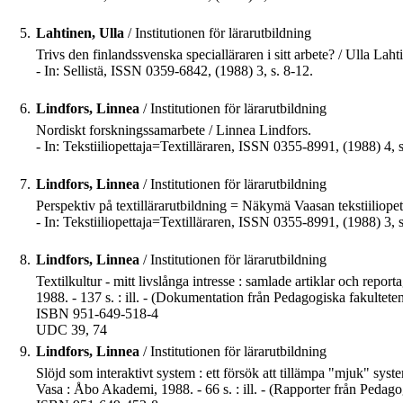
5.
Lahtinen, Ulla
/ Institutionen för lärarutbildning
Trivs den finlandssvenska specialläraren i sitt arbete? / Ulla Laht
- In: Sellistä, ISSN 0359-6842, (1988) 3, s. 8-12.
6.
Lindfors, Linnea
/ Institutionen för lärarutbildning
Nordiskt forskningssamarbete / Linnea Lindfors.
- In: Tekstiiliopettaja=Textilläraren, ISSN 0355-8991, (1988) 4, s
7.
Lindfors, Linnea
/ Institutionen för lärarutbildning
Perspektiv på textillärarutbildning = Näkymä Vaasan tekstiiliope
- In: Tekstiiliopettaja=Textilläraren, ISSN 0355-8991, (1988) 3, 
8.
Lindfors, Linnea
/ Institutionen för lärarutbildning
Textilkultur - mitt livslånga intresse : samlade artiklar och repor
1988. - 137 s. : ill. - (Dokumentation från Pedagogiska fakultet
ISBN 951-649-518-4
UDC 39, 74
9.
Lindfors, Linnea
/ Institutionen för lärarutbildning
Slöjd som interaktivt system : ett försök att tillämpa "mjuk" syst
Vasa : Åbo Akademi, 1988. - 66 s. : ill. - (Rapporter från Peda