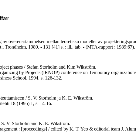
ffar
ng av överensstämmelsen mellan teoretiska modeller av projekteringspro
i Trondheim, 1989. - 131 [41] s. : ill., tab. - (MTA-rapport ; 1989:67
roject phases / Stefan Storholm and Kim Wikström.
n Organizing by Projects (IRNOP) conference on Temporary organizatio
iness School, 1994, s. 126-132.
teuttamiseen / S. V. Storholm ja K. E. Wikström.
nlehti 18 (1995) 1, s. 14-16.
 / S. V. Storholm and K. E. Wikström.
anagement : [proceedings] / edited by K. T. Yeo & editorial team J. Alum