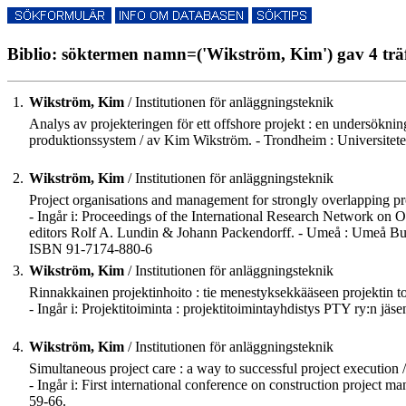
Biblio: söktermen namn=('Wikström, Kim') gav 4 trä
1.
Wikström, Kim
/ Institutionen för anläggningsteknik
Analys av projekteringen för ett offshore projekt : en undersökni
produktionssystem / av Kim Wikström. - Trondheim : Universitetet 
2.
Wikström, Kim
/ Institutionen för anläggningsteknik
Project organisations and management for strongly overlapping p
- Ingår i: Proceedings of the International Research Network o
editors Rolf A. Lundin & Johann Packendorff. - Umeå : Umeå Bus
ISBN 91-7174-880-6
3.
Wikström, Kim
/ Institutionen för anläggningsteknik
Rinnakkainen projektinhoito : tie menestyksekkääseen projektin to
- Ingår i: Projektitoiminta : projektitoimintayhdistys PTY ry:n jäse
4.
Wikström, Kim
/ Institutionen för anläggningsteknik
Simultaneous project care : a way to successful project execution
- Ingår i: First international conference on construction project m
59-66.