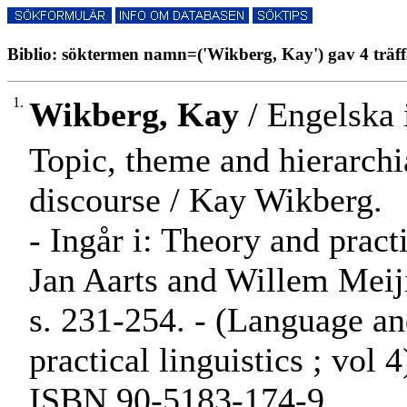
Biblio: söktermen namn=('Wikberg, Kay') gav 4 träff
1.
Wikberg, Kay
/ Engelska 
Topic, theme and hierarchia
discourse / Kay Wikberg.
- Ingår i: Theory and practi
Jan Aarts and Willem Meij
s. 231-254. - (Language an
practical linguistics ; vol 4
ISBN 90-5183-174-9