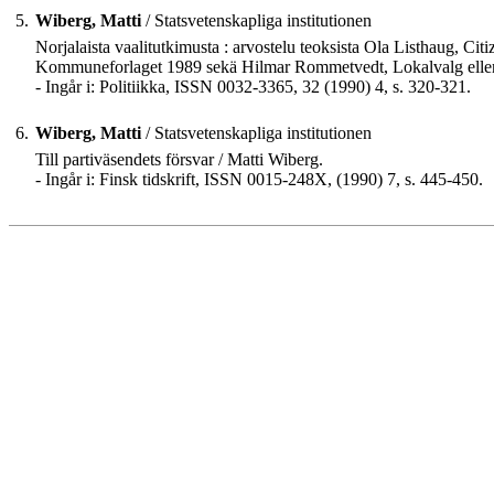
5.
Wiberg, Matti
/ Statsvetenskapliga institutionen
Norjalaista vaalitutkimusta : arvostelu teoksista Ola Listhaug, Ci
Kommuneforlaget 1989 sekä Hilmar Rommetvedt, Lokalvalg eller
- Ingår i: Politiikka, ISSN 0032-3365, 32 (1990) 4, s. 320-321.
6.
Wiberg, Matti
/ Statsvetenskapliga institutionen
Till partiväsendets försvar / Matti Wiberg.
- Ingår i: Finsk tidskrift, ISSN 0015-248X, (1990) 7, s. 445-450.