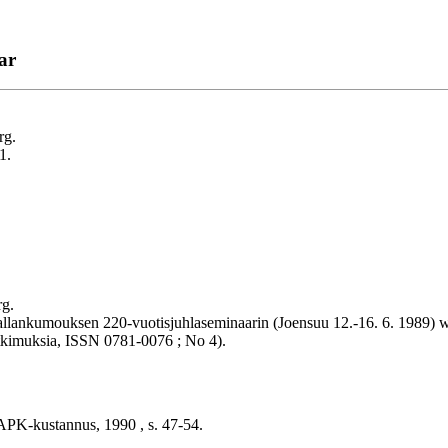
ar
rg.
1.
rg.
 vallankumouksen 220-vuotisjuhlaseminaarin (Joensuu 12.-16. 6. 1989) wo
tutkimuksia, ISSN 0781-0076 ; No 4).
: VAPK-kustannus, 1990 , s. 47-54.