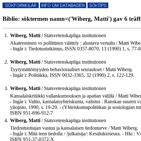
Biblio: söktermen namn=('Wiberg, Matti') gav 6 träff
1.
Wiberg, Matti
/ Statsvetenskapliga institutionen
Akateeminen vs poliittinen väittely : alustava vertailu / Matti Wibe
- Ingår i: Tiedotustutkimus, ISSN 0357-8070, 13 (1990) 1, s. 77-8
2.
Wiberg, Matti
/ Statsvetenskapliga institutionen
Tyytymättömyyden behavioraaliset seuraukset / Matti Wiberg.
- Ingår i: Politiikka, ISSN 0032-3365, 32 (1990) 2, s. 122-129.
3.
Wiberg, Matti
/ Statsvetenskapliga institutionen
Kansalaiskritiikki vallankumouksen ja apatian välillä / Matti Wibe
- Ingår i: Valtio, kansalaisyhteiskunta, valistus : Ranskan suuren
yliopsto, 1990, s. 19-29. - (Yhteiskuntapolitiikan ja sosiologian 
ISBN 951-696-912-7
4.
Wiberg, Matti
/ Statsvetenskapliga institutionen
Tiedontuottajan vastuu ja kansalaisen tiedontarve / Matti Wiberg.
- Ingår i: Mitä teen tiedolla / /julkaisija/: Kesälukioseura. - Hki 
ISBN 951-37-0372-X