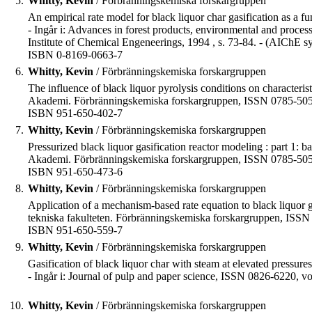
5.
Whitty, Kevin
/ Förbränningskemiska forskargruppen
An empirical rate model for black liquor char gasification as a
- Ingår i: Advances in forest products, environmental and proces
Institute of Chemical Engeneerings, 1994 , s. 73-84. - (AIChE sy
ISBN 0-8169-0663-7
6.
Whitty, Kevin
/ Förbränningskemiska forskargruppen
The influence of black liquor pyrolysis conditions on characterist
Akademi. Förbränningskemiska forskargruppen, ISSN 0785-5052
ISBN 951-650-402-7
7.
Whitty, Kevin
/ Förbränningskemiska forskargruppen
Pressurized black liquor gasification reactor modeling : part 1:
Akademi. Förbränningskemiska forskargruppen, ISSN 0785-5052
ISBN 951-650-473-6
8.
Whitty, Kevin
/ Förbränningskemiska forskargruppen
Application of a mechanism-based rate equation to black liquor ga
tekniska fakulteten. Förbränningskemiska forskargruppen, ISSN
ISBN 951-650-559-7
9.
Whitty, Kevin
/ Förbränningskemiska forskargruppen
Gasification of black liquor char with steam at elevated pressur
- Ingår i: Journal of pulp and paper science, ISSN 0826-6220, vo
10.
Whitty, Kevin
/ Förbränningskemiska forskargruppen