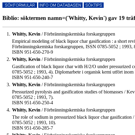
Biblio: söktermen namn=('Whitty, Kevin') gav 19 träf
1.
Whitty, Kevin
/ Förbränningskemiska forskargruppen
Empirical modeling of black liquor char gasification : a short r
Förbränningskemiska forskargruppen, ISSN 0785-5052 ; 1993, 8
ISBN 951-650-270-9
2.
Whitty, Kevin
/ Förbränningskemiska forskargruppen
Gasification of black liquor char with H/2/O under pressurized
0785-5052 ; 1993, 4). Diplomarbete i organisk kemi utfört ino
ISBN 951-650-240-7
3.
Whitty, Kevin
/ Förbränningskemiska forskargruppen
Pressurized pyrolysis and gasification studies of biomasses / Ke
0785-5052 ; 1993, 7).
ISBN 951-650-250-4
4.
Whitty, Kevin
/ Förbränningskemiska forskargruppen
The role of sodium in pressurized black liquor char gasification 
0785-5052 ; 1993, 10).
ISBN 951-650-285-7