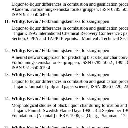
Liquor-to-liquor differences in combustion and gasification process
Akademi. Förbränningskemiska forskargruppen, ISSN 0785-505
ISBN 951-650-649-6
11.
Whitty, Kevin
/ Förbränningskemiska forskargruppen
Liquor-to-liquor differences in combustion and gasification proces
- Ingår i: 1995 International Chemical Recovery Conference : p
Section, CPPA and TAPPI Preprints. - Montreal : Technical Se
12.
Whitty, Kevin
/ Förbränningskemiska forskargruppen
A neural network approach for predicting black liquor char conve
Förbränningskemiska forskargruppen, ISSN 0785-5052 ; 1995, 6)
ISBN 951-650-619-4
13.
Whitty, Kevin
/ Förbränningskemiska forskargruppen
Liquor-to-liquor differences in combustion and gasification process
- Ingår i: Journal of pulp and paper science, ISSN 0826-6220, 23
14.
Whitty, Kevin
/ Förbränningskemiska forskargruppen
Morphological studies of black liquor char during formation and co
- Ingår i: Finnish-Swedish Flame Days 1996 : 3-4 September 199
Foundation. - [Naantali] : IFRF, 1996, s. [Opag.]. Sammanl. 12 
15.
Whitty, Kevin
/ Förbränningskemiska forskargruppen