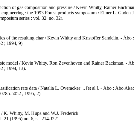
 function of gas composition and pressure / Kevin Whitty, Rainer Back
s engineering : the 1993 Forest products symposium / Elmer L. Gaden Jr.
mposium series ; vol. 32, no. 32).
ics of the resulting char / Kevin Whitty and Kristoffer Sandelin. - Åbo : 
 ; 1994, 9).
 basic model / Kevin Whitty, Ron Zevenhoven and Rainer Backman. - Åbo :
 ; 1994, 13).
sification rate data / Natalia L. Overacker ... [et al.]. - Åbo : Åbo Aka
 0785-5052 ; 1995, 2).
es / K. Whitty, M. Hupa and W.J. Frederick.
l. 21 (1995) no. 6, s. J214-J221.