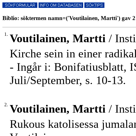
Biblio: söktermen namn=('Voutilainen, Martti') gav 2 
1.
Voutilainen, Martti
/ Inst
Kirche sein in einer radika
- Ingår i: Bonifatiusblatt
Juli/September, s. 10-13.
2.
Voutilainen, Martti
/ Inst
Rukous katolisessa jumalan