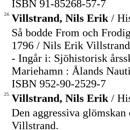
ISBN 91-85268-57-7
24.
Villstrand, Nils Erik
/ Hi
Så bodde From och Frodig
1796 / Nils Erik Villstrand
- Ingår i: Sjöhistorisk årss
Mariehamn : Ålands Nautic
ISBN 952-90-2529-7
25.
Villstrand, Nils Erik
/ Hi
Den aggressiva glömskan 
Villstrand.