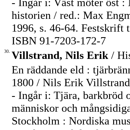
- Ingår i: Väst möter öst
historien / red.: Max Eng
1996, s. 46-64. Festskrift 
ISBN 91-7203-172-7
30.
Villstrand, Nils Erik
/ Hi
En räddande eld : tjärbrän
1800 / Nils Erik Villstrand
- Ingår i: Tjära, barkbröd
människor och mångsidiga r
Stockholm : Nordiska musee