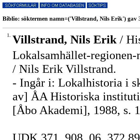
Biblio: söktermen namn=('Villstrand, Nils Erik') gav 
1.
Villstrand, Nils Erik
/ Hi
Lokalsamhället-regionen-n
/ Nils Erik Villstrand.
- Ingår i: Lokalhistoria i 
av] ÅA Historiska institut
[Åbo Akademi], 1988, s. 1
UDK 371, 908, 06, 372.89