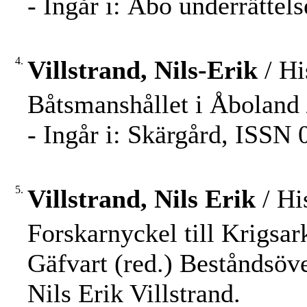
- Ingår i: Åbo underrättel
4.
Villstrand, Nils-Erik
/ Hi
Båtsmanshållet i Åboland /
- Ingår i: Skärgård, ISSN 
5.
Villstrand, Nils Erik
/ Hi
Forskarnyckel till Krigsar
Gäfvart (red.) Beståndsöve
Nils Erik Villstrand.