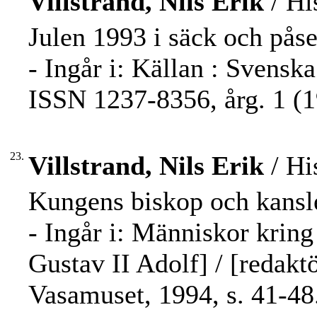
Villstrand, Nils Erik
/ Hi
Julen 1993 i säck och påse 
- Ingår i: Källan : Svenska
ISSN 1237-8356, årg. 1 (19
23.
Villstrand, Nils Erik
/ Hi
Kungens biskop och kansle
- Ingår i: Människor kring 
Gustav II Adolf] / [redakt
Vasamuset, 1994, s. 41-48