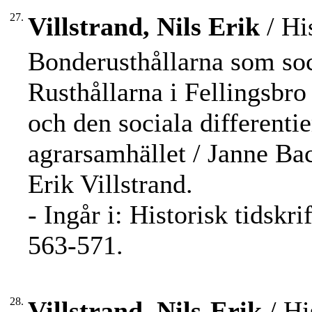
27.
Villstrand, Nils Erik
/ Hi
Bonderusthållarna som soci
Rusthållarna i Fellingsbro
och den sociala differenti
agrarsamhället / Janne Bac
Erik Villstrand.
- Ingår i: Historisk tidsk
563-571.
28.
Villstrand, Nils-Erik
/ Hi