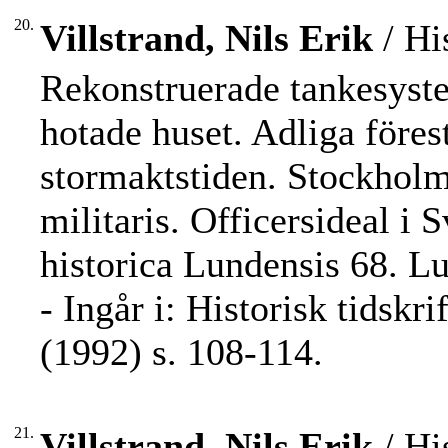
20.
Villstrand, Nils Erik
/ Hi
Rekonstruerade tankesyste
hotade huset. Adliga före
stormaktstiden. Stockhol
militaris. Officersideal i
historica Lundensis 68. Lu
- Ingår i: Historisk tidskr
(1992) s. 108-114.
21.
Villstrand, Nils Erik
/ Hi