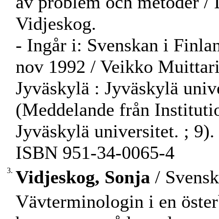
av problem och metoder / 
Vidjeskog.
- Ingår i: Svenskan i Finla
nov 1992 / Veikko Muittari
Jyväskylä : Jyväskylä unive
(Meddelande från Instituti
Jyväskylä universitet. ; 9).
ISBN 951-34-0065-4
3.
Vidjeskog, Sonja
/ Svensk
Vävterminologin i en österb