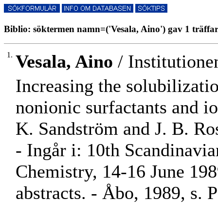
Biblio: söktermen namn=('Vesala, Aino') gav 1 träffa
1.
Vesala, Aino
/ Institutione
Increasing the solubilizati
nonionic surfactants and io
K. Sandström and J. B. R
- Ingår i: 10th Scandinav
Chemistry, 14-16 June 198
abstracts. - Åbo, 1989, s. 