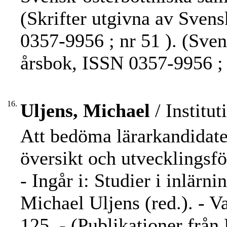
(Skrifter utgivna av Sven
0357-9956 ; nr 51 ). (Sve
årsbok, ISSN 0357-9956 ;
16.
Uljens, Michael
/ Institut
Att bedöma lärarkandidate
översikt och utvecklingsfö
- Ingår i: Studier i inlärn
Michael Uljens (red.). - V
125. - (Publikationer från