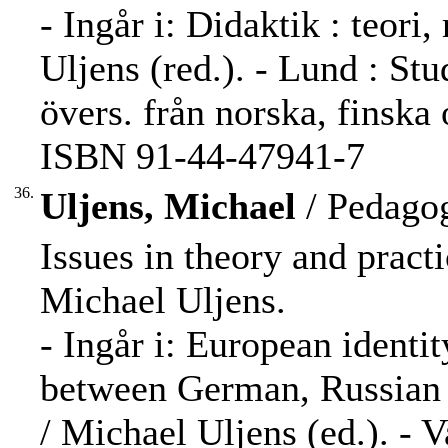
- Ingår i: Didaktik : teori
Uljens (red.). - Lund : Stu
övers. från norska, finska 
ISBN 91-44-47941-7
36.
Uljens, Michael
/ Pedagog
Issues in theory and pract
Michael Uljens.
- Ingår i: European identi
between German, Russian a
/ Michael Uljens (ed.). - 