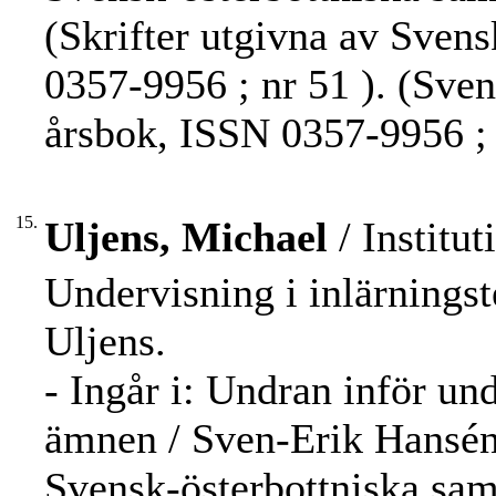
(Skrifter utgivna av Sven
0357-9956 ; nr 51 ). (Sve
årsbok, ISSN 0357-9956 ;
15.
Uljens, Michael
/ Institut
Undervisning i inlärningst
Uljens.
- Ingår i: Undran inför und
ämnen / Sven-Erik Hansén
Svensk-österbottniska sam