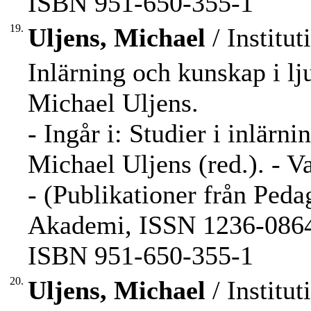
ISBN 951-650-355-1
19.
Uljens, Michael
/ Institut
Inlärning och kunskap i lju
Michael Uljens.
- Ingår i: Studier i inlärn
Michael Uljens (red.). - V
- (Publikationer från Peda
Akademi, ISSN 1236-0864 
ISBN 951-650-355-1
20.
Uljens, Michael
/ Institut