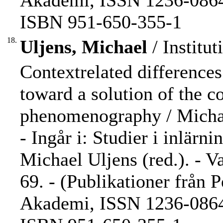
Akademi, ISSN 1236-0864 
ISBN 951-650-355-1
18.
Uljens, Michael
/ Institut
Contextrelated differences
toward a solution of the c
phenomenography / Michae
- Ingår i: Studier i inlärn
Michael Uljens (red.). - V
69. - (Publikationer från 
Akademi, ISSN 1236-0864 