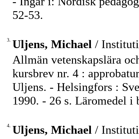
- Ingår i: Nordisk pedago
52-53.
3.
Uljens, Michael
/ Institut
Allmän vetenskapslära och
kursbrev nr. 4 : approbat
Uljens. - Helsingfors : Sve
1990. - 26 s. Läromedel i
4.
Uljens, Michael
/ Institut