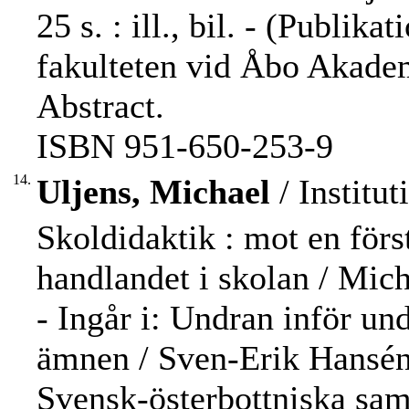
25 s. : ill., bil. - (Publik
fakulteten vid Åbo Akadem
Abstract.
ISBN 951-650-253-9
14.
Uljens, Michael
/ Institut
Skoldidaktik : mot en förs
handlandet i skolan / Mich
- Ingår i: Undran inför und
ämnen / Sven-Erik Hansén
Svensk-österbottniska sam