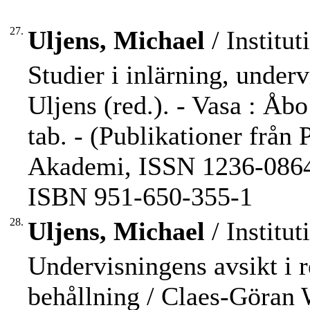
27.
Uljens, Michael
/ Institut
Studier i inlärning, under
Uljens (red.). - Vasa : Åbo
tab. - (Publikationer från
Akademi, ISSN 1236-0864 ;
ISBN 951-650-355-1
28.
Uljens, Michael
/ Institut
Undervisningens avsikt i re
behållning / Claes-Göran