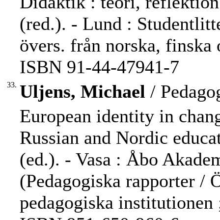
Didaktik : teori, reflektio
(red.). - Lund : Studentlitt
övers. från norska, finska 
ISBN 91-44-47941-7
33.
Uljens, Michael
/ Pedagog
European identity in chan
Russian and Nordic educat
(ed.). - Vasa : Åbo Akademi,
(Pedagogiska rapporter / 
pedagogiska institutionen ;