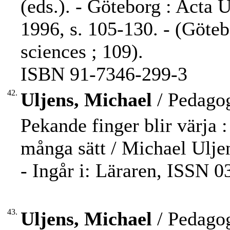
(eds.). - Göteborg : Acta 
1996, s. 105-130. - (Göteb
sciences ; 109).
ISBN 91-7346-299-3
42.
Uljens, Michael
/ Pedagog
Pekande finger blir värja :
många sätt / Michael Ulje
- Ingår i: Läraren, ISSN 0
43.
Uljens, Michael
/ Pedagog