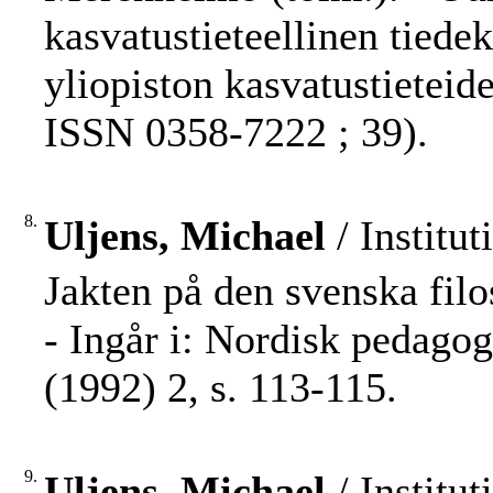
kasvatustieteellinen tiede
yliopiston kasvatustieteide
ISSN 0358-7222 ; 39).
8.
Uljens, Michael
/ Institut
Jakten på den svenska filo
- Ingår i: Nordisk pedago
(1992) 2, s. 113-115.
9.
Uljens, Michael
/ Institut