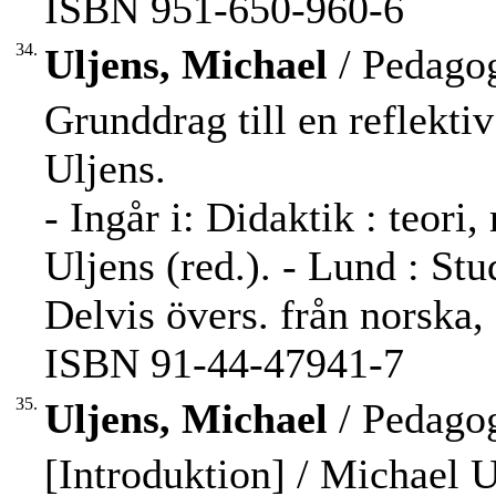
ISBN 951-650-960-6
34.
Uljens, Michael
/ Pedagog
Grunddrag till en reflektiv
Uljens.
- Ingår i: Didaktik : teori
Uljens (red.). - Lund : Stu
Delvis övers. från norska,
ISBN 91-44-47941-7
35.
Uljens, Michael
/ Pedagog
[Introduktion] / Michael U