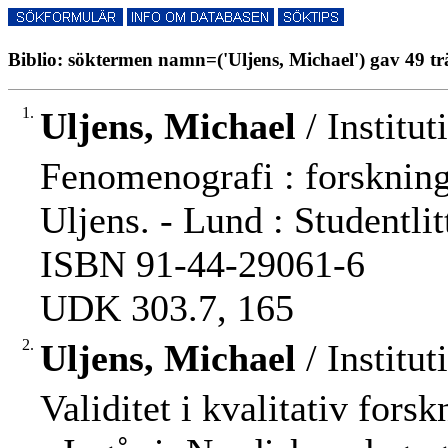
Biblio: söktermen namn=('Uljens, Michael') gav 49 tr
1.
Uljens, Michael
/ Institut
Fenomenografi : forskning
Uljens. - Lund : Studentlitt
ISBN 91-44-29061-6
UDK 303.7, 165
2.
Uljens, Michael
/ Institut
Validitet i kvalitativ fors