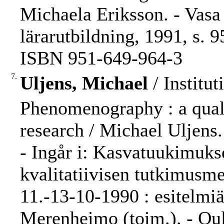
Michaela Eriksson. - Vasa 
lärarutbildning, 1991, s. 9
ISBN 951-649-964-3
7.
Uljens, Michael
/ Institut
Phenomenography : a quali
research / Michael Uljens.
- Ingår i: Kasvatuukimukse
kvalitatiivisen tutkimusm
11.-13-10-1990 : esitelmi
Merenheimo (toim.). - Oul