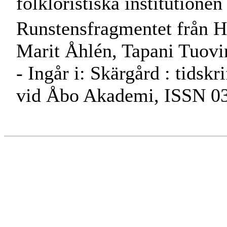
folkloristiska institutione
Runstensfragmentet från Hit
Marit Åhlén, Tapani Tuov
- Ingår i: Skärgård : tidskr
vid Åbo Akademi, ISSN 035