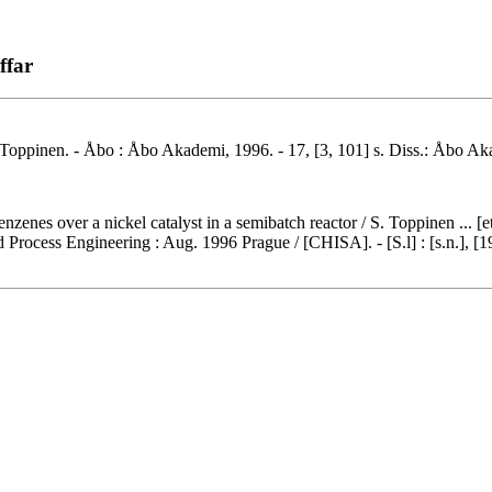
ffar
oppinen. - Åbo : Åbo Akademi, 1996. - 17, [3, 101] s. Diss.: Åbo Ak
enes over a nickel catalyst in a semibatch reactor / S. Toppinen ... [et 
 Process Engineering : Aug. 1996 Prague / [CHISA]. - [S.l] : [s.n.], [1