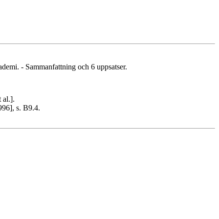
ademi. - Sammanfattning och 6 uppsatser.
al.].
996], s. B9.4.