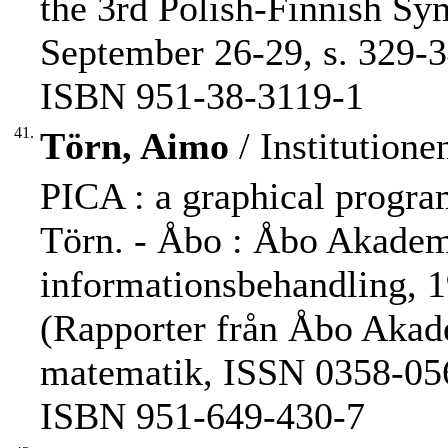
the 3rd Polish-Finnish S
September 26-29, s. 329-3
ISBN 951-38-3119-1
41.
Törn, Aimo
/ Institution
PICA : a graphical progra
Törn. - Åbo : Åbo Akademi
informationsbehandling, 198
(Rapporter från Åbo Akad
matematik, ISSN 0358-056
ISBN 951-649-430-7