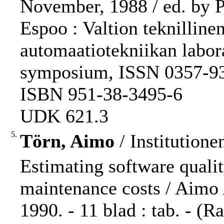
November, 1988 / ed. by 
Espoo : Valtion teknilline
automaatiotekniikan labora
symposium, ISSN 0357-93
ISBN 951-38-3495-6
UDK 621.3
5.
Törn, Aimo
/ Institution
Estimating software qualit
maintenance costs / Aimo
1990. - 11 blad : tab. - (