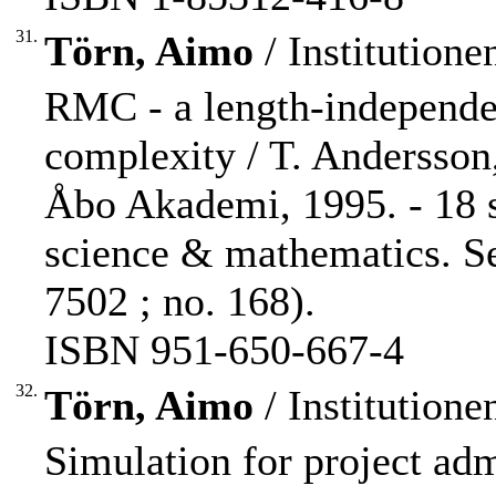
31.
Törn, Aimo
/ Institution
RMC - a length-independe
complexity / T. Andersson
Åbo Akademi, 1995. - 18 s
science & mathematics. S
7502 ; no. 168).
ISBN 951-650-667-4
32.
Törn, Aimo
/ Institution
Simulation for project adm