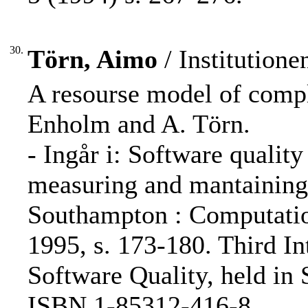
30.
Törn, Aimo
/ Institution
A resourse model of comp
Enholm and A. Törn.
- Ingår i: Software quality
measuring and mantaining qu
Southampton : Computatio
1995, s. 173-180. Third I
Software Quality, held in S
ISBN 1-85312-416-8