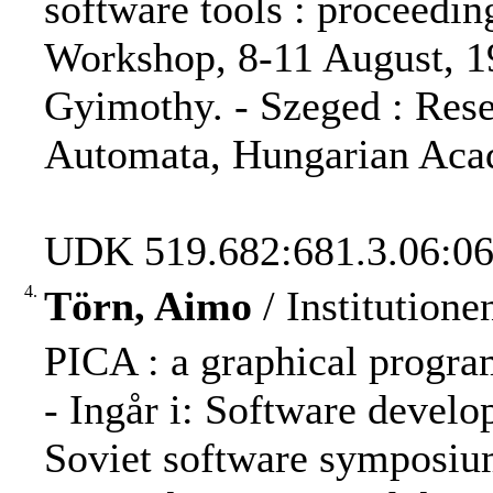
software tools : proceedin
Workshop, 8-11 August, 19
Gyimothy. - Szeged : Res
Automata, Hungarian Acad
UDK 519.682:681.3.06:06
4.
Törn, Aimo
/ Institution
PICA : a graphical progra
- Ingår i: Software develo
Soviet software symposium