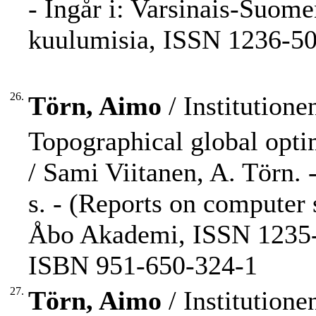
- Ingår i: Varsinais-Suome
kuulumisia, ISSN 1236-501
26.
Törn, Aimo
/ Institution
Topographical global opti
/ Sami Viitanen, A. Törn.
s. - (Reports on computer 
Åbo Akademi, ISSN 1235-7
ISBN 951-650-324-1
27.
Törn, Aimo
/ Institution