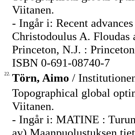
Viitanen.
- Ingår i: Recent advances
Christodoulus A. Floudas 
Princeton, N.J. : Princeto
ISBN 0-691-08740-7
22.
Törn, Aimo
/ Institution
Topographical global optim
Viitanen.
- Ingår i: MATINE : Turun 
av) Maanpuolustuksen tiet