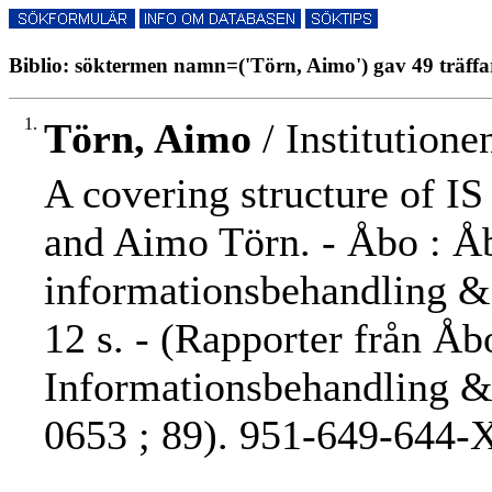
Biblio: söktermen namn=('Törn, Aimo') gav 49 träffa
1.
Törn, Aimo
/ Institution
A covering structure of IS
and Aimo Törn. - Åbo : Åb
informationsbehandling & m
12 s. - (Rapporter från Å
Informationsbehandling &
0653 ; 89). 951-649-644-