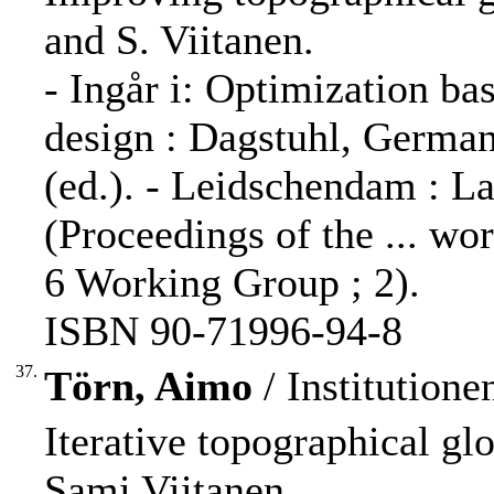
and S. Viitanen.
- Ingår i: Optimization b
design : Dagstuhl, Germany
(ed.). - Leidschendam : La
(Proceedings of the ... wo
6 Working Group ; 2).
ISBN 90-71996-94-8
37.
Törn, Aimo
/ Institution
Iterative topographical gl
Sami Viitanen.