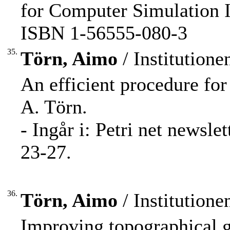
for Computer Simulation I
ISBN 1-56555-080-3
35.
Törn, Aimo
/ Institution
An efficient procedure for
A. Törn.
- Ingår i: Petri net newsl
23-27.
36.
Törn, Aimo
/ Institution
Improving topographical g