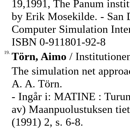
19,1991, The Panum insti
by Erik Mosekilde. - San D
Computer Simulation Inter
ISBN 0-911801-92-8
19.
Törn, Aimo
/ Institution
The simulation net approa
A. A. Törn.
- Ingår i: MATINE : Turun 
av) Maanpuolustuksen tiet
(1991) 2, s. 6-8.