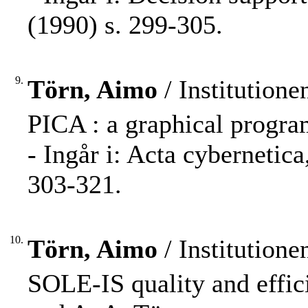
(1990) s. 299-305.
9.
Törn, Aimo
/ Institution
PICA : a graphical progra
- Ingår i: Acta cybernetic
303-321.
10.
Törn, Aimo
/ Institution
SOLE-IS quality and effic