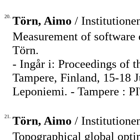
20.
Törn, Aimo
/ Institution
Measurement of software q
Törn.
- Ingår i: Proceedings of
Tampere, Finland, 15-18 J
Leponiemi. - Tampere : PI
21.
Törn, Aimo
/ Institution
Topographical global opti