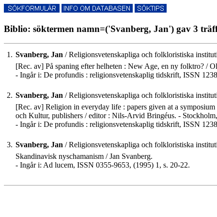
Biblio: söktermen namn=('Svanberg, Jan') gav 3 träf
1.
Svanberg, Jan
/ Religionsvetenskapliga och folkloristiska institu
[Rec. av] På spaning efter helheten : New Age, en ny folktro? /
- Ingår i: De profundis : religionsvetenskaplig tidskrift, ISSN 
2.
Svanberg, Jan
/ Religionsvetenskapliga och folkloristiska institu
[Rec. av] Religion in everyday life : papers given at a symposi
och Kultur, publishers / editor : Nils-Arvid Bringéus. - Stockholm
- Ingår i: De profundis : religionsvetenskaplig tidskrift, ISSN 
3.
Svanberg, Jan
/ Religionsvetenskapliga och folkloristiska institu
Skandinavisk nyschamanism / Jan Svanberg.
- Ingår i: Ad lucem, ISSN 0355-9653, (1995) 1, s. 20-22.