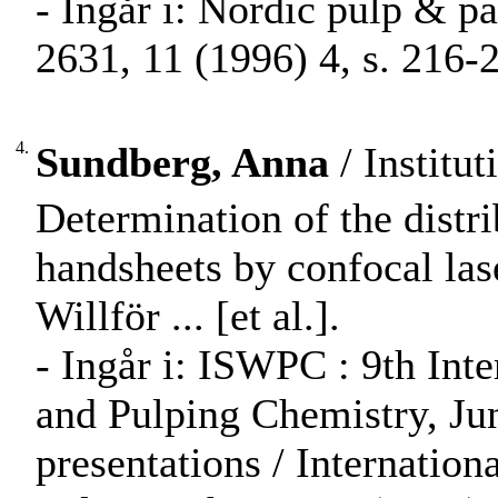
- Ingår i: Nordic pulp & p
2631, 11 (1996) 4, s. 216-
4.
Sundberg, Anna
/ Institu
Determination of the distri
handsheets by confocal las
Willför ... [et al.].
- Ingår i: ISWPC : 9th In
and Pulping Chemistry, Jun
presentations / Internati