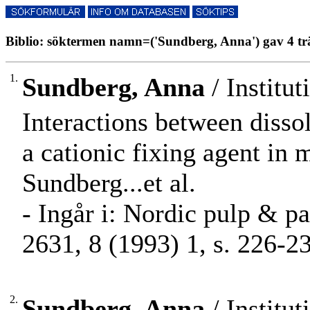
Biblio: söktermen namn=('Sundberg, Anna') gav 4 tr
1.
Sundberg, Anna
/ Institu
Interactions between disso
a cationic fixing agent in 
Sundberg...et al.
- Ingår i: Nordic pulp & p
2631, 8 (1993) 1, s. 226-2
2.
Sundberg, Anna
/ Institu