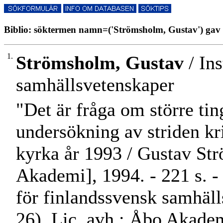
Biblio: söktermen namn=('Strömsholm, Gustav') gav 1
1.
Strömsholm, Gustav
/ Ins
samhällsvetenskaper
"Det är fråga om större tin
undersökning av striden kr
kyrka år 1993 / Gustav Str
Akademi], 1994. - 221 s. - 
för finlandssvensk samhäll
26). Lic. avh.: Åbo Akade