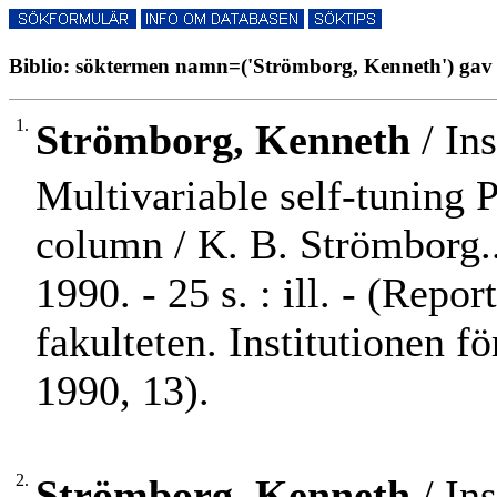
Biblio: söktermen namn=('Strömborg, Kenneth') gav 
1.
Strömborg, Kenneth
/ Ins
Multivariable self-tuning P
column / K. B. Strömborg..
1990. - 25 s. : ill. - (Re
fakulteten. Institutionen f
1990, 13).
2.
Strömborg, Kenneth
/ Ins