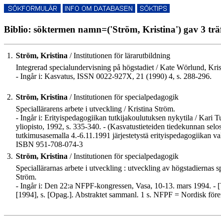
Biblio: söktermen namn=('Ström, Kristina') gav 3 trä
1.
Ström, Kristina
/ Institutionen för lärarutbildning
Integrerad specialundervisning på högstadiet / Kate Wörlund, Kris
- Ingår i: Kasvatus, ISSN 0022-927X, 21 (1990) 4, s. 288-296.
2.
Ström, Kristina
/ Institutionen för specialpedagogik
Speciallärarens arbete i utveckling / Kristina Ström.
- Ingår i: Erityispedagogiikan tutkijakoulutuksen nykytila / Kari
yliopisto, 1992, s. 335-340. - (Kasvatustieteiden tiedekunnan sel
tutkimusasemalla 4.-6.11.1991 järjestetystä erityispedagogiikan va
ISBN 951-708-074-3
3.
Ström, Kristina
/ Institutionen för specialpedagogik
Speciallärarnas arbete i utveckling : utveckling av högstadiernas
Ström.
- Ingår i: Den 22:a NFPF-kongressen, Vasa, 10-13. mars 1994. - [V
[1994], s. [Opag.]. Abstraktet sammanl. 1 s. NFPF = Nordisk före