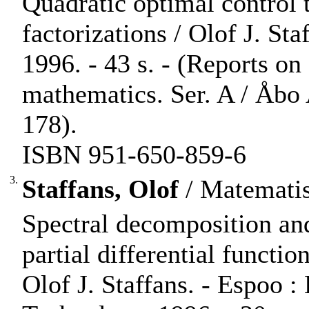
Quadratic optimal control 
factorizations / Olof J. St
1996. - 43 s. - (Reports o
mathematics. Ser. A / Åbo
178).
ISBN 951-650-859-6
3.
Staffans, Olof
/ Matematis
Spectral decomposition an
partial differential functi
Olof J. Staffans. - Espoo :