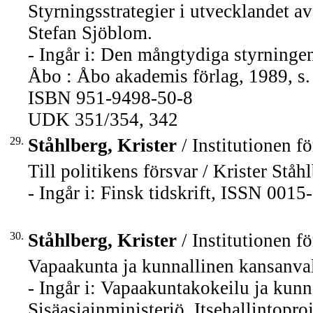
Styrningsstrategier i utvecklandet av
Stefan Sjöblom.
- Ingår i: Den mångtydiga styrningen
Åbo : Åbo akademis förlag, 1989, s.
ISBN 951-9498-50-8
UDK 351/354, 342
29.
Ståhlberg, Krister
/ Institutionen fö
Till politikens försvar / Krister Ståh
- Ingår i: Finsk tidskrift, ISSN 001
30.
Ståhlberg, Krister
/ Institutionen fö
Vapaakunta ja kunnallinen kansanvalt
- Ingår i: Vapaakuntakokeilu ja kunna
Sisäasiainministeriö. Itsehallintopro