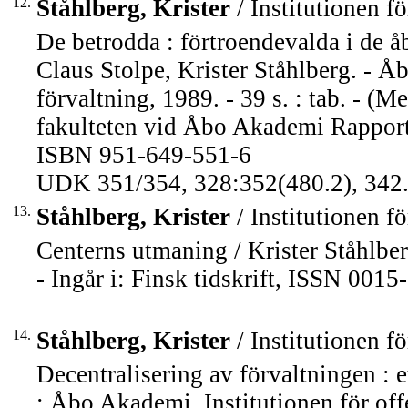
12.
Ståhlberg, Krister
/ Institutionen fö
De betrodda : förtroendevalda i de
Claus Stolpe, Krister Ståhlberg. - Å
förvaltning, 1989. - 39 s. : tab. - 
fakulteten vid Åbo Akademi Rapport
ISBN 951-649-551-6
UDK 351/354, 328:352(480.2), 342.
13.
Ståhlberg, Krister
/ Institutionen fö
Centerns utmaning / Krister Ståhlber
- Ingår i: Finsk tidskrift, ISSN 001
14.
Ståhlberg, Krister
/ Institutionen fö
Decentralisering av förvaltningen : e
: Åbo Akademi. Institutionen för offe