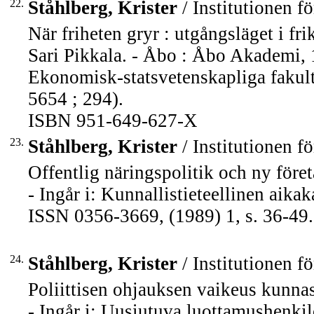
22.
Ståhlberg, Krister
/ Institutionen fö
När friheten gryr : utgångsläget i f
Sari Pikkala. - Åbo : Åbo Akademi, 1
Ekonomisk-statsvetenskapliga fakul
5654 ; 294).
ISBN 951-649-627-X
23.
Ståhlberg, Krister
/ Institutionen fö
Offentlig näringspolitik och ny föret
- Ingår i: Kunnallistieteellinen aik
ISSN 0356-3669, (1989) 1, s. 36-49.
24.
Ståhlberg, Krister
/ Institutionen fö
Poliittisen ohjauksen vaikeus kunnas
- Ingår i: Uusiutuva luottamushenkil