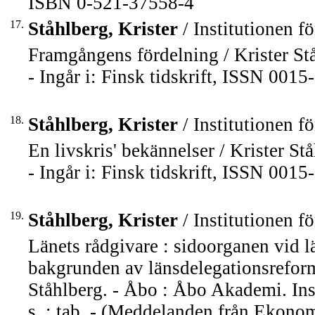
ISBN 0-521-37558-4
17.
Ståhlberg, Krister
/ Institutionen fö
Framgångens fördelning / Krister St
- Ingår i: Finsk tidskrift, ISSN 001
18.
Ståhlberg, Krister
/ Institutionen fö
En livskris' bekännelser / Krister St
- Ingår i: Finsk tidskrift, ISSN 001
19.
Ståhlberg, Krister
/ Institutionen fö
Länets rådgivare : sidoorganen vid 
bakgrunden av länsdelegationsreform
Ståhlberg. - Åbo : Åbo Akademi. Insti
s. : tab. - (Meddelanden från Ekono