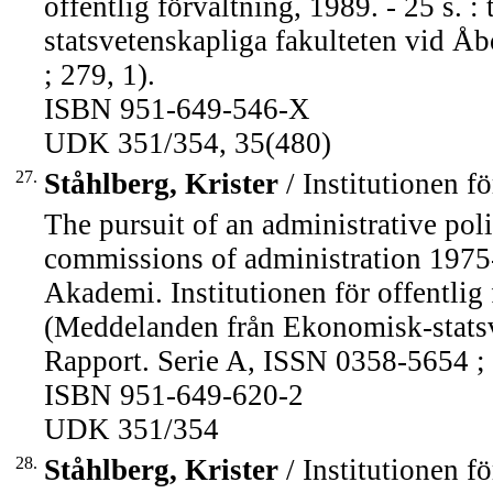
offentlig förvaltning, 1989. - 25 s.
statsvetenskapliga fakulteten vid 
; 279, 1).
ISBN 951-649-546-X
UDK 351/354, 35(480)
27.
Ståhlberg, Krister
/ Institutionen fö
The pursuit of an administrative pol
commissions of administration 1975-
Akademi. Institutionen för offentlig f
(Meddelanden från Ekonomisk-stats
Rapport. Serie A, ISSN 0358-5654 ; 
ISBN 951-649-620-2
UDK 351/354
28.
Ståhlberg, Krister
/ Institutionen fö