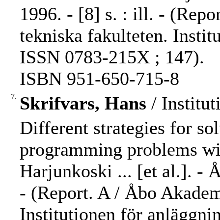
1996. - [8] s. : ill. - (R
tekniska fakulteten. Insti
ISSN 0783-215X ; 147).
ISBN 951-650-715-8
7.
Skrifvars, Hans
/ Institu
Different strategies for so
programming problems wit
Harjunkoski ... [et al.]. -
- (Report. A / Åbo Akadem
Institutionen för anläggn