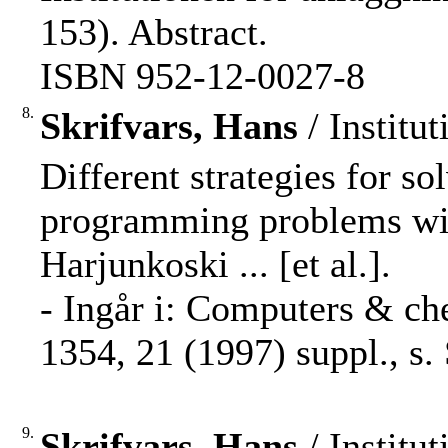
153). Abstract.
ISBN 952-12-0027-8
8.
Skrifvars, Hans
/ Institu
Different strategies for so
programming problems wit
Harjunkoski ... [et al.].
- Ingår i: Computers & ch
1354, 21 (1997) suppl., s
9.
Skrifvars, Hans
/ Institu