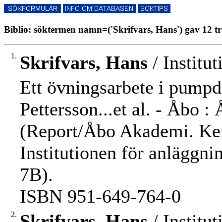
Biblio: söktermen namn=('Skrifvars, Hans') gav 12 tr
1.
Skrifvars, Hans
/ Institu
Ett övningsarbete i pumpd
Pettersson...et al. - Åbo : 
(Report/Åbo Akademi. Kem
Institutionen för anläggn
7B).
ISBN 951-649-764-0
2.
Skrifvars, Hans
/ Institu