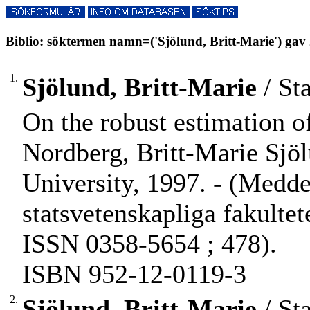
Biblio: söktermen namn=('Sjölund, Britt-Marie') gav 
1.
Sjölund, Britt-Marie
/ Sta
On the robust estimation o
Nordberg, Britt-Marie Sjö
University, 1997. - (Medd
statsvetenskapliga fakulte
ISSN 0358-5654 ; 478).
ISBN 952-12-0119-3
2.
Sjölund, Britt-Marie
/ Sta